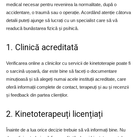
medical necesar pentru revenirea la normalitate, după o
accidentare, o traumă sau o operație. Acordând atenție câtorva
detalii puteți ajunge să lucrați cu un specialist care să vă
readucă bunăstarea fizică și psihică.
1. Clinică acreditată
Verificarea online a clinicilor cu servicii de kinetoterapie poate fi
o sarcină ușoară, dar este bine să faceți o documentare
minuțioasă și să alegeți numai acele instituții acreditate, care
oferă informații complete de contact, terapeuți și au și recenzii
și feedback din partea clienților.
2. Kinetoterapeuți licențiați
Înainte de a lua orice decizie trebuie să vă informați bine. Nu