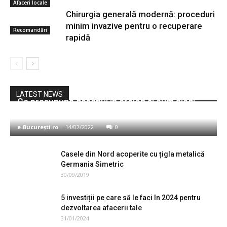
Afaceri locale
Chirurgia generală modernă: proceduri
minim invazive pentru o recuperare
Recomandări
rapidă
Sănătate
LATEST NEWS
Ce presupune desenul în creion și cum alegi
materialele necesare?
e-București.ro
-
14/02/2022
0
Casele din Nord acoperite cu țigla metalică
Germania Simetric
30/09/2019
5 investiții pe care să le faci în 2024 pentru
dezvoltarea afacerii tale
31/01/2024