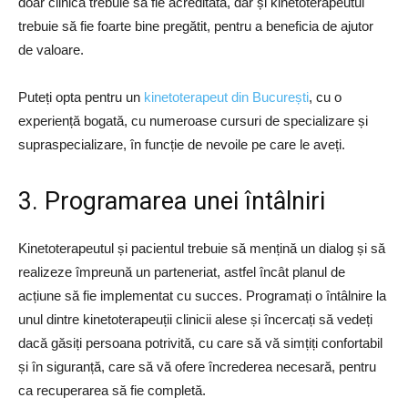
doar clinica trebuie să fie acreditată, dar și kinetoterapeutul
trebuie să fie foarte bine pregătit, pentru a beneficia de ajutor
de valoare.
Puteți opta pentru un
kinetoterapeut din București
, cu o
experiență bogată, cu numeroase cursuri de specializare și
supraspecializare, în funcție de nevoile pe care le aveți.
3. Programarea unei întâlniri
Kinetoterapeutul și pacientul trebuie să mențină un dialog și să
realizeze împreună un parteneriat, astfel încât planul de
acțiune să fie implementat cu succes. Programați o întâlnire la
unul dintre kinetoterapeuții clinicii alese și încercați să vedeți
dacă găsiți persoana potrivită, cu care să vă simțiți confortabil
și în siguranță, care să vă ofere încrederea necesară, pentru
ca recuperarea să fie completă.