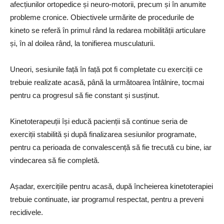
afecțiunilor ortopedice și neuro-motorii, precum și în anumite
probleme cronice. Obiectivele urmărite de procedurile de
kineto se referă în primul rând la redarea mobilității articulare
și, în al doilea rând, la tonifierea musculaturii.
Uneori, sesiunile față în față pot fi completate cu exerciții ce
trebuie realizate acasă, până la următoarea întâlnire, tocmai
pentru ca progresul să fie constant și susținut.
Kinetoterapeuții își educă pacienții să continue seria de
exerciții stabilită și după finalizarea sesiunilor programate,
pentru ca perioada de convalescență să fie trecută cu bine, iar
vindecarea să fie completă.
Așadar, exercițiile pentru acasă, după încheierea kinetoterapiei
trebuie continuate, iar programul respectat, pentru a preveni
recidivele.