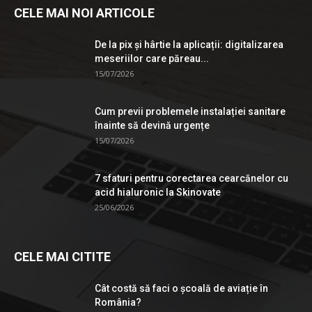
CELE MAI NOI ARTICOLE
De la pix şi hârtie la aplicații: digitalizarea
meseriilor care păreau...
15/07/2026
Cum previi problemele instalației sanitare
înainte să devină urgențe
15/07/2026
7 sfaturi pentru corectarea cearcănelor cu
acid hialuronic la Skinovate
25/06/2026
CELE MAI CITITE
Cât costă să faci o școală de aviație în
România?