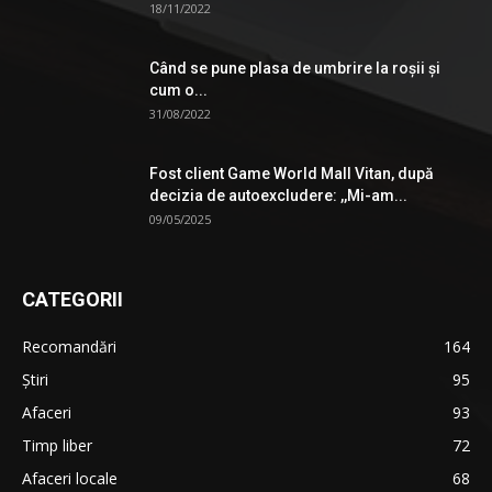
18/11/2022
Când se pune plasa de umbrire la roşii şi
cum o...
31/08/2022
Fost client Game World Mall Vitan, după
decizia de autoexcludere: ,,Mi-am...
09/05/2025
CATEGORII
Recomandări
164
Știri
95
Afaceri
93
Timp liber
72
Afaceri locale
68