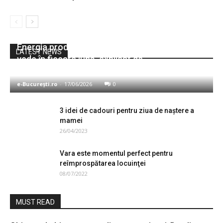
Energia produsă acasă: un avantaj care se
Sănătate
LATEST NEWS
vede în fiecare lună, explicat de
rominstalsolar.ro
e-București.ro
-
17/06/2026
0
3 idei de cadouri pentru ziua de naștere a
mamei
26/04/2023
Vara este momentul perfect pentru
reîmprospătarea locuinţei
08/07/2022
MUST READ