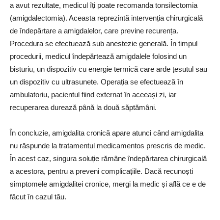
a avut rezultate, medicul îți poate recomanda tonsilectomia
(amigdalectomia). Aceasta reprezintă intervenția chirurgicală
de îndepărtare a amigdalelor, care previne recurența.
Procedura se efectuează sub anestezie generală. În timpul
procedurii, medicul îndepărtează amigdalele folosind un
bisturiu, un dispozitiv cu energie termică care arde țesutul sau
un dispozitiv cu ultrasunete. Operația se efectuează în
ambulatoriu, pacientul fiind externat în aceeași zi, iar
recuperarea durează până la două săptămâni.
În concluzie, amigdalita cronică apare atunci când amigdalita
nu răspunde la tratamentul medicamentos prescris de medic.
În acest caz, singura soluție rămâne îndepărtarea chirurgicală
a acestora, pentru a preveni complicațiile. Dacă recunoști
simptomele amigdalitei cronice, mergi la medic și află ce e de
făcut în cazul tău.