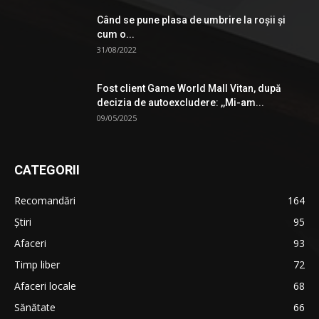
Când se pune plasa de umbrire la roşii şi
cum o...
31/08/2022
Fost client Game World Mall Vitan, după
decizia de autoexcludere: ,,Mi-am...
09/05/2025
CATEGORII
Recomandări
164
Știri
95
Afaceri
93
Timp liber
72
Afaceri locale
68
Sănătate
66