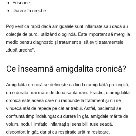
Frisoane
Durere în ureche
Poți verifica rapid dacă amigdalele sunt inflamate sau dacă au
colecție de puroi, utilizând o oglindă. Este important să mergi la
medic pentru diagnostic și tratament și să eviți tratamentele
„după ureche”.
Ce înseamnă amigdalita cronică?
Amigdalita cronică se definește ca fiind o amigdalită prelungită,
cu o durată mai mare de două săptămâni. Practic, o amigdalită
cronică este aceea care nu răspunde la tratament și nu se
vindecă atât de repede pe cât ar trebui. Astfel, pacientul se
confruntă timp îndelungat cu durere în gât, amigdale mărite de
volum, noduli limfatici inflamați și sensibili, tuse seacă,
disconfort în gât, dar și cu respirație urât mirositoare.