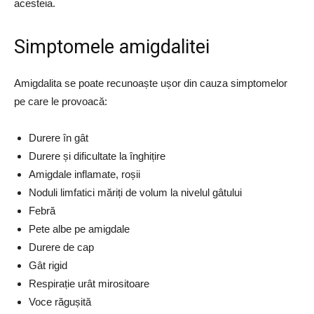
acesteia.
Simptomele amigdalitei
Amigdalita se poate recunoaște ușor din cauza simptomelor
pe care le provoacă:
Durere în gât
Durere și dificultate la înghițire
Amigdale inflamate, roșii
Noduli limfatici măriți de volum la nivelul gâtului
Febră
Pete albe pe amigdale
Durere de cap
Gât rigid
Respirație urât mirositoare
Voce răgușită