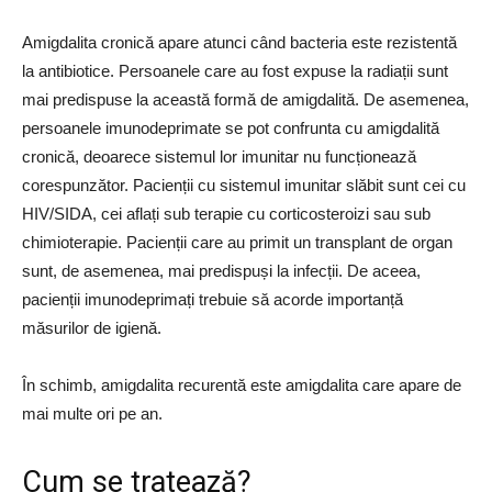
Amigdalita cronică apare atunci când bacteria este rezistentă
la antibiotice. Persoanele care au fost expuse la radiații sunt
mai predispuse la această formă de amigdalită. De asemenea,
persoanele imunodeprimate se pot confrunta cu amigdalită
cronică, deoarece sistemul lor imunitar nu funcționează
corespunzător. Pacienții cu sistemul imunitar slăbit sunt cei cu
HIV/SIDA, cei aflați sub terapie cu corticosteroizi sau sub
chimioterapie. Pacienții care au primit un transplant de organ
sunt, de asemenea, mai predispuși la infecții. De aceea,
pacienții imunodeprimați trebuie să acorde importanță
măsurilor de igienă.
În schimb, amigdalita recurentă este amigdalita care apare de
mai multe ori pe an.
Cum se tratează?