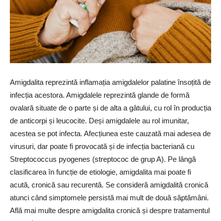
Amigdalita reprezintă inflamația amigdalelor palatine însoțită de
infecția acestora. Amigdalele reprezintă glande de formă
ovalară situate de o parte și de alta a gâtului, cu rol în producția
de anticorpi și leucocite. Deși amigdalele au rol imunitar,
acestea se pot infecta. Afecțiunea este cauzată mai adesea de
virusuri, dar poate fi provocată și de infecția bacteriană cu
Streptococcus pyogenes (streptococ de grup A). Pe lângă
clasificarea în funcție de etiologie, amigdalita mai poate fi
acută, cronică sau recurentă. Se consideră amigdalită cronică
atunci când simptomele persistă mai mult de două săptămâni.
Află mai multe despre amigdalita cronică și despre tratamentul