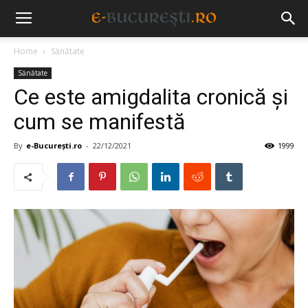
Home
Sănătate
Sănătate
Ce este amigdalita cronică și
cum se manifestă
By
e-București.ro
-
22/12/2021
1999