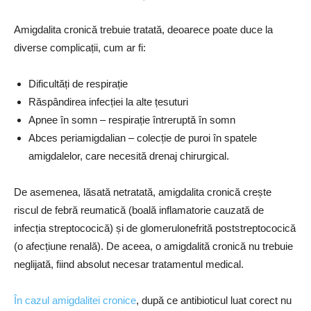
Amigdalita cronică trebuie tratată, deoarece poate duce la
diverse complicații, cum ar fi:
Dificultăți de respirație
Răspândirea infecției la alte țesuturi
Apnee în somn – respirație întreruptă în somn
Abces periamigdalian – colecție de puroi în spatele
amigdalelor, care necesită drenaj chirurgical.
De asemenea, lăsată netratată, amigdalita cronică crește
riscul de febră reumatică (boală inflamatorie cauzată de
infecția streptococică) și de glomerulonefrită poststreptococică
(o afecțiune renală). De aceea, o amigdalită cronică nu trebuie
neglijată, fiind absolut necesar tratamentul medical.
În cazul amigdalitei cronice
, după ce antibioticul luat corect nu