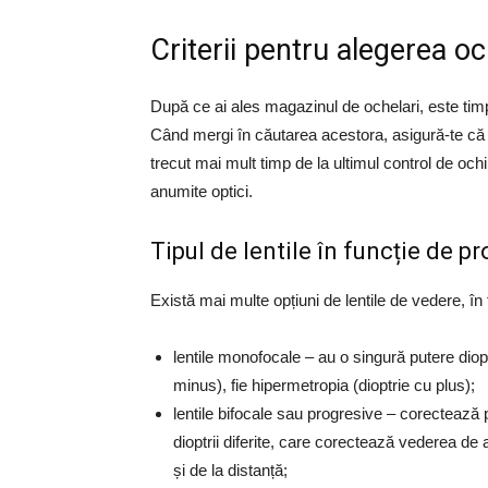
Criterii pentru alegerea oc
După ce ai ales magazinul de ochelari, este timpu
Când mergi în căutarea acestora, asigură-te că ai
trecut mai mult timp de la ultimul control de ochi
anumite optici.
Tipul de lentile în funcție de 
Există mai multe opțiuni de lentile de vedere, în
lentile monofocale – au o singură putere diopt
minus), fie hipermetropia (dioptrie cu plus);
lentile bifocale sau progresive – corectează p
dioptrii diferite, care corectează vederea de 
și de la distanță;