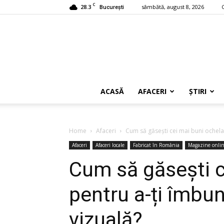
C
28.3
sâmbătă, august 8, 2026
București
ACASĂ
AFACERI
ȘTIRI
Home
Afaceri
Cum să găsești cei mai buni ochelar
Afaceri
Afaceri locale
Fabricat în România
Magazine onli
Cum să găsești c
pentru a-ți îmbun
vizuală?