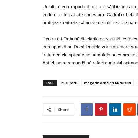
Un alt criteriu important pe care să îl iei în cal
vedere, este calitatea acestora. Cadrul ochelarilor
protejeze lentilele, să nu se decoloreze la soare
Pentru a-ți îmbunătăți claritatea vizuală, este esen
corespunzător. Dacă lentilele vor fi murdare sau 
tratamentele aplicate pe suprafața acestora se d
Astfel, se recomandă să refaci controlul optometr
TAGS
bucuresti
magazin ochelari bucuresti
Share