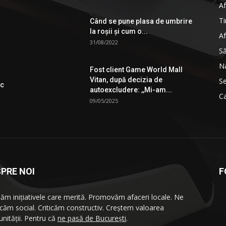
Af
Ti
Când se pune plasa de umbrire
la roşii şi cum o...
Af
31/08/2022
S
Na
Fost client Game World Mall
Vitan, după decizia de
Se
ic
autoexcludere: ,,Mi-am...
Ca
09/05/2025
PRE NOI
F
ăm iniţiativele care merită. Promovăm afaceri locale. Ne
icăm social. Criticăm constructiv. Creştem valoarea
nităţii. Pentru că
ne pasă de București
.