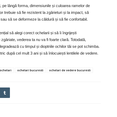
cul, pe lângă forma, dimensiunile și culoarea ramelor de
 trebuie să fie rezistent la zgârieturi și la impact, să
 sau să se deformeze la căldură și să fie confortabil.
țial să alegi corect ochelarii și să îi îngrijești
zgâriate, vederea ta nu va fi foarte clară. Totodată,
egradează cu timpul și dioptriile ochilor tăi se pot schimba.
ic după cel mult 3 ani și să înlocuiești lentilele de vedere.
ochelari
ochelari bucuresti
ochelari de vedere bucuresti