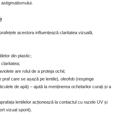
a astigmatismului.
e
uprafețele acestora influențează claritatea vizuală.
lelor din plastic;
 claritatea;
aviolete are rolul de a proteja ochii;
e praf care se așază pe lentile), oleofob (respinge
iculele de apă) – ajută la menținerea ochelarilor curați și a
prafața lentilelor acționează la contactul cu razele UV și
rt vizual sporit).