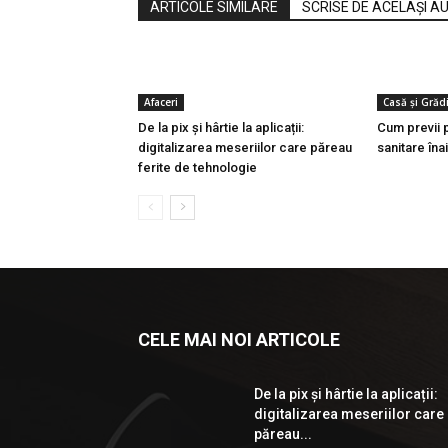
ARTICOLE SIMILARE
SCRISE DE ACELAȘI A
Afaceri
Casă și Grăd
De la pix şi hârtie la aplicații:
Cum previi p
digitalizarea meseriilor care păreau
sanitare îna
ferite de tehnologie
CELE MAI NOI ARTICOLE
De la pix şi hârtie la aplicații:
digitalizarea meseriilor care
păreau...