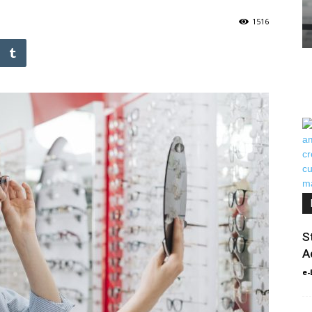
1516
St
A
e-