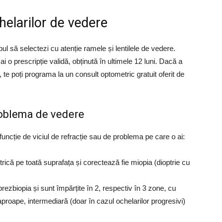
helarilor de vedere
l să selectezi cu atenție ramele și lentilele de vedere.
 o prescripție validă, obținută în ultimele 12 luni. Dacă a
, te poți programa la un consult optometric gratuit oferit de
problema de vedere
 funcție de viciul de refracție sau de problema pe care o ai:
rică pe toată suprafața și corectează fie miopia (dioptrie cu
rezbiopia și sunt împărțite în 2, respectiv în 3 zone, cu
aproape, intermediară (doar în cazul ochelarilor progresivi)