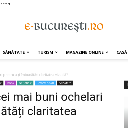
Contact
e-
SĂNĂTATE
TURISM
MAGAZINE ONLINE
CASĂ
i pentru a-ți îmbunătăți claritatea vizuală?
ne
Modă
Naționale
Recomandări
Sănătate
Bucuresti.ro
ei mai buni ochelari
ătăți claritatea