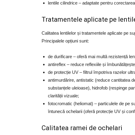
lentile cilindrice – adaptate pentru corectare
Tratamentele aplicate pe lentil
Calitatea lentilelor și tratamentele aplicate pe s
Principalele opțiuni sunt:
de durificare – oferă mai multă rezistență lenti
antireflex – reduce reflexiile și îmbunătățește
de protecție UV – filtrul împotriva razelor ultr
antimurdărire, antistatic (reduce cantitatea d
substanțele uleioase), hidrofob (respinge part
clarității vizuale;
fotocromatic (heliomat) – particulele de pe su
întunecă ochelarii (oferă protecție UV și confo
Calitatea ramei de ochelari