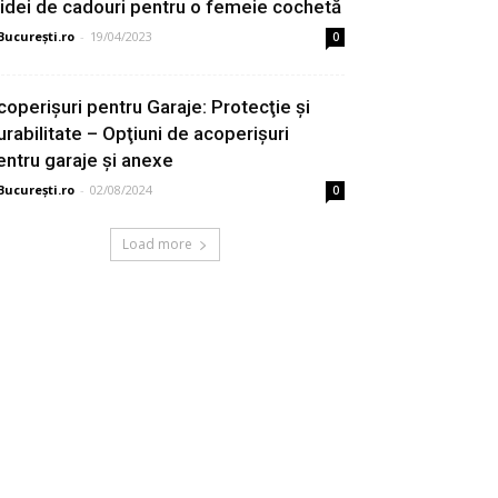
 idei de cadouri pentru o femeie cochetă
București.ro
-
19/04/2023
0
coperişuri pentru Garaje: Protecţie şi
urabilitate – Opţiuni de acoperişuri
entru garaje şi anexe
București.ro
-
02/08/2024
0
Load more