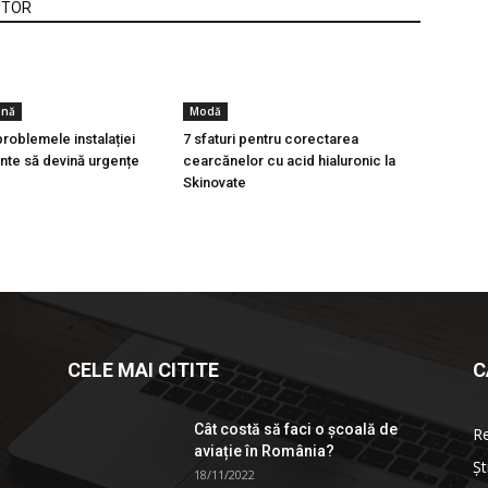
UTOR
ină
Modă
roblemele instalației
7 sfaturi pentru corectarea
inte să devină urgențe
cearcănelor cu acid hialuronic la
Skinovate
CELE MAI CITITE
C
Cât costă să faci o școală de
R
aviație în România?
Șt
18/11/2022