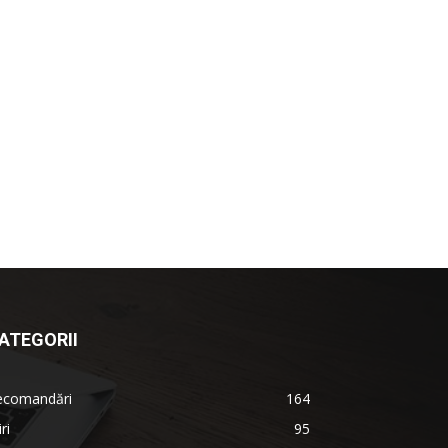
ATEGORII
ecomandări
164
iri
95