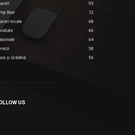
aceri
93
mp liber
72
aceri locale
68
ănătate
66
ționale
64
rvicii
58
să și Grădină
56
OLLOW US