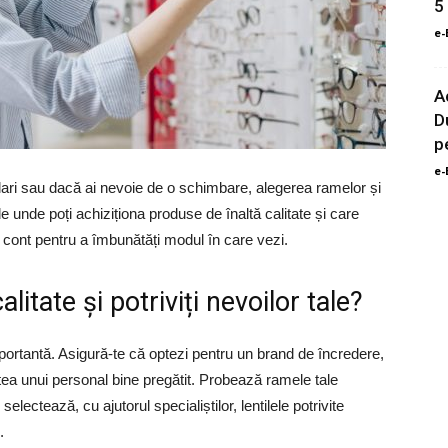
5
e-
A
D
p
e-
lari sau dacă ai nevoie de o schimbare, alegerea ramelor și
lă de unde poți achiziționa produse de înaltă calitate și care
ții cont pentru a îmbunătăți modul în care vezi.
itate și potriviți nevoilor tale?
portantă. Asigură-te că optezi pentru un brand de încredere,
rtea unui personal bine pregătit. Probează ramele tale
 selectează, cu ajutorul specialiștilor, lentilele potrivite
.