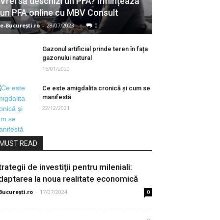
Vrei să deschizi un PFA? Înființează
un PFA online cu MBV Consult
e-București.ro
-
28/07/2023
0
Gazonul artificial prinde teren în fața
gazonului natural
16/01/2020
Ce este amigdalita cronică și cum se
manifestă
22/12/2021
MUST READ
rategii de investiţii pentru mileniali:
daptarea la noua realitate economică
București.ro
-
17/07/2024
0