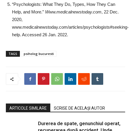
“Psychologists: What They Do, Types, How They Can
Help, and More.”
Www.medicalnewstoday.com
, 22 Dec.
2020,
www.medicalnewstoday.com/articles/psychologists#seeking-
help. Accessed 26 Jan. 2022.
TAGS
psiholog bucuresti
ARTICOLE SIMILARE
SCRISE DE ACELAȘI AUTOR
Durerea de spate, genunchiul operat,
recuperarea după accident. Unde