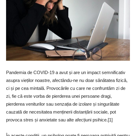
Pandemia de COVID-19 a avut și are un impact semnificativ
asupra vieților noastre, afectându-ne nu doar sănătatea fizică,
ci și pe cea mintală. Provocările cu care ne confruntăm zi de
zi, fie că este vorba de pierderea unei persoane dragi,
pierderea veniturilor sau senzația de izolare și singurătate
cauzată de necesitatea menținerii distanțării sociale, pot
provoca stres și anxietate sau alte afecțiuni psihice.[1]
În aceste condiții, un psiholog poate fi persoana potrivită pentru