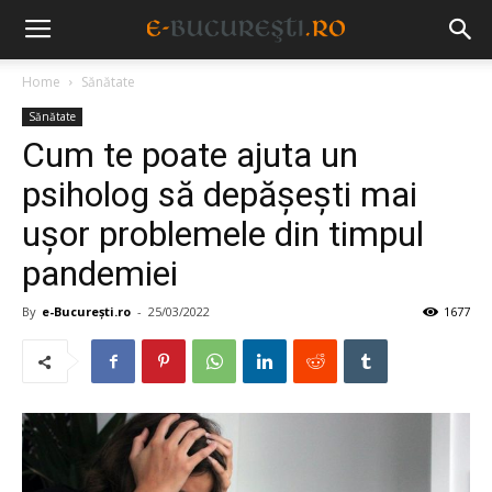
Home
Sănătate
Sănătate
Cum te poate ajuta un
psiholog să depășești mai
ușor problemele din timpul
pandemiei
By
e-București.ro
-
25/03/2022
1677