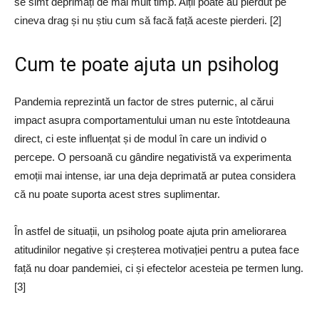
se simt deprimați de mai mult timp. Alții poate au pierdut pe
cineva drag și nu știu cum să facă față aceste pierderi. [2]
Cum te poate ajuta un psiholog
Pandemia reprezintă un factor de stres puternic, al cărui
impact asupra comportamentului uman nu este întotdeauna
direct, ci este influențat și de modul în care un individ o
percepe. O persoană cu gândire negativistă va experimenta
emoții mai intense, iar una deja deprimată ar putea considera
că nu poate suporta acest stres suplimentar.
În astfel de situații, un psiholog poate ajuta prin ameliorarea
atitudinilor negative și creșterea motivației pentru a putea face
față nu doar pandemiei, ci și efectelor acesteia pe termen lung.
[3]