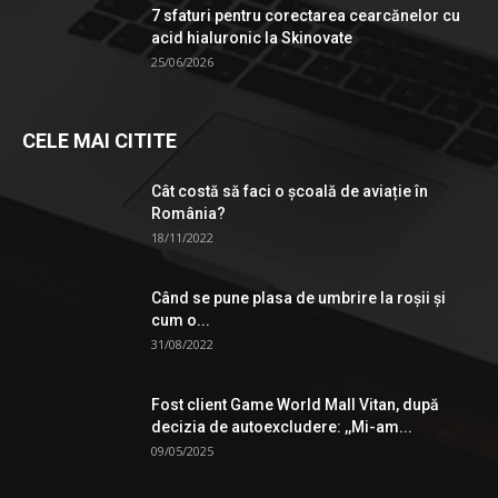
7 sfaturi pentru corectarea cearcănelor cu
acid hialuronic la Skinovate
25/06/2026
CELE MAI CITITE
Cât costă să faci o școală de aviație în
România?
18/11/2022
Când se pune plasa de umbrire la roşii şi
cum o...
31/08/2022
Fost client Game World Mall Vitan, după
decizia de autoexcludere: ,,Mi-am...
09/05/2025