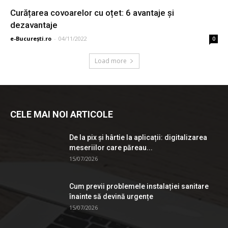
Curățarea covoarelor cu oțet: 6 avantaje și
dezavantaje
e-București.ro
-
04/11/2022
0
Load more
CELE MAI NOI ARTICOLE
De la pix şi hârtie la aplicații: digitalizarea
meseriilor care păreau...
15/07/2026
Cum previi problemele instalației sanitare
înainte să devină urgențe
15/07/2026