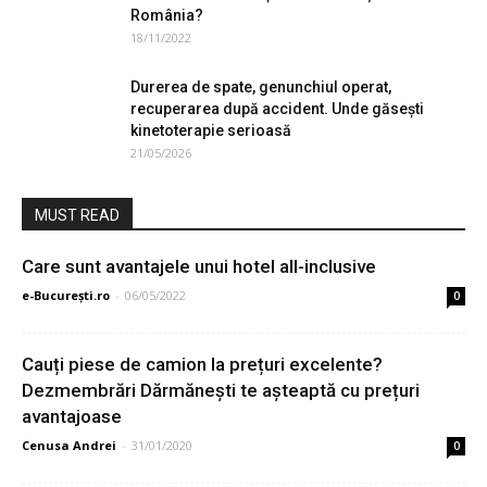
România?
18/11/2022
Durerea de spate, genunchiul operat,
recuperarea după accident. Unde găsești
kinetoterapie serioasă
21/05/2026
MUST READ
Care sunt avantajele unui hotel all-inclusive
e-București.ro
-
06/05/2022
0
Cauți piese de camion la prețuri excelente?
Dezmembrări Dărmănești te așteaptă cu prețuri
avantajoase
Cenusa Andrei
-
31/01/2020
0