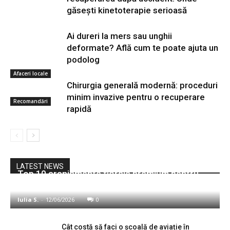
găsești kinetoterapie serioasă
Ai dureri la mers sau unghii
deformate? Află cum te poate ajuta un
podolog
Afaceri locale
Chirurgia generală modernă: proceduri
minim invazive pentru o recuperare
Recomandări
rapidă
Sănătate
LATEST NEWS
Top 10 aranjamente florale premium pentru
momente cu adevărat speciale
Iulia S.
-
12/06/2026
0
Cât costă să faci o școală de aviație în