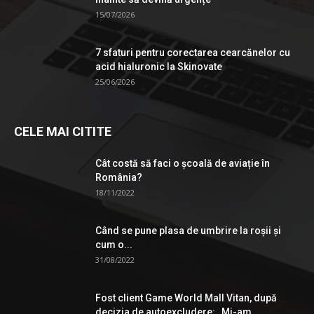
15/07/2026
7 sfaturi pentru corectarea cearcănelor cu
acid hialuronic la Skinovate
25/06/2026
CELE MAI CITITE
Cât costă să faci o școală de aviație în
România?
18/11/2022
Când se pune plasa de umbrire la roşii şi
cum o...
31/08/2022
Fost client Game World Mall Vitan, după
decizia de autoexcludere: ,,Mi-am...