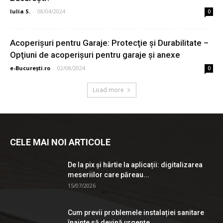
Iulia S.
-
08/04/2024
0
Acoperişuri pentru Garaje: Protecţie şi Durabilitate –
Opţiuni de acoperişuri pentru garaje şi anexe
e-București.ro
-
02/08/2024
0
Load more
CELE MAI NOI ARTICOLE
De la pix şi hârtie la aplicații: digitalizarea
meseriilor care păreau...
15/07/2026
Cum previi problemele instalației sanitare
înainte să devină urgențe