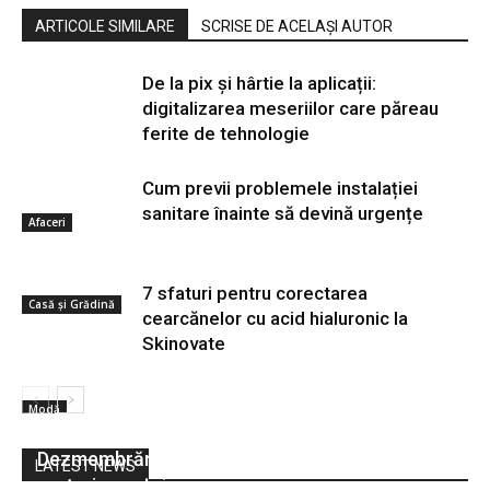
ARTICOLE SIMILARE
SCRISE DE ACELAȘI AUTOR
De la pix şi hârtie la aplicații:
digitalizarea meseriilor care păreau
ferite de tehnologie
Cum previi problemele instalației
sanitare înainte să devină urgențe
Afaceri
7 sfaturi pentru corectarea
Casă și Grădină
cearcănelor cu acid hialuronic la
Skinovate
Modă
Cauți piese de camion la prețuri excelente?
Dezmembrări Dărmănești te așteaptă cu
LATEST NEWS
prețuri avantajoase