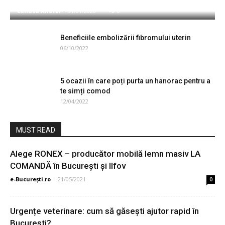
Cenusa Andrei
-
31/01/2020
0
Beneficiile embolizării fibromului uterin
06/10/2022
5 ocazii în care poți purta un hanorac pentru a
te simți comod
12/04/2022
MUST READ
Alege RONEX – producător mobilă lemn masiv LA
COMANDĂ în Bucureşti şi Ilfov
e-București.ro
-
21/05/2021
0
Urgențe veterinare: cum să găsești ajutor rapid în
București?