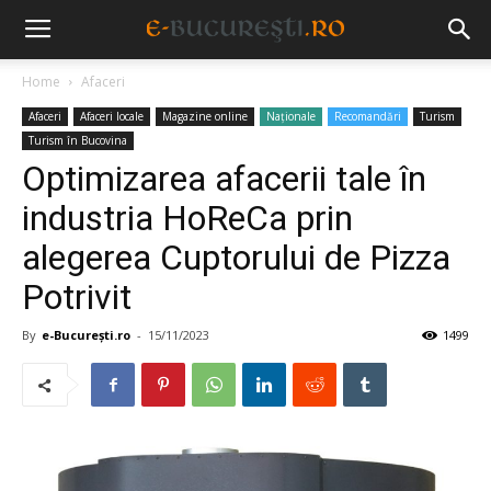
Home
Afaceri
Afaceri
Afaceri locale
Magazine online
Naționale
Recomandări
Turism
Turism în Bucovina
Optimizarea afacerii tale în
industria HoReCa prin
alegerea Cuptorului de Pizza
Potrivit
By
e-București.ro
-
15/11/2023
1499