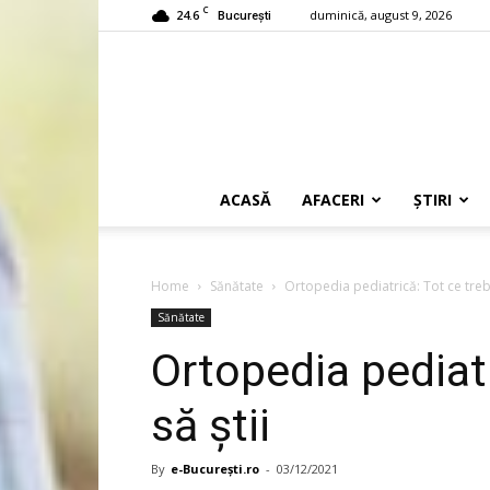
C
24.6
duminică, august 9, 2026
București
ACASĂ
AFACERI
ȘTIRI
Home
Sănătate
Ortopedia pediatrică: Tot ce trebu
Sănătate
Ortopedia pediatr
să știi
By
e-București.ro
-
03/12/2021