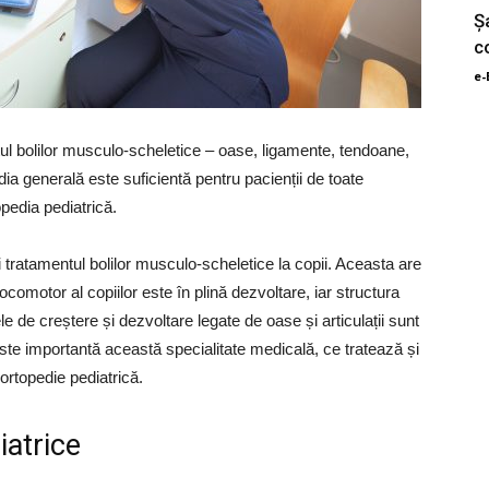
Ș
c
e-
ul bolilor musculo-scheletice – oase, ligamente, tendoane,
dia generală este suficientă pentru pacienții de toate
opedia pediatrică.
 tratamentul bolilor musculo-scheletice la copii. Aceasta are
comotor al copiilor este în plină dezvoltare, iar structura
le de creștere și dezvoltare legate de oase și articulații sunt
ste importantă această specialitate medicală, ce tratează și
e ortopedie pediatrică.
iatrice