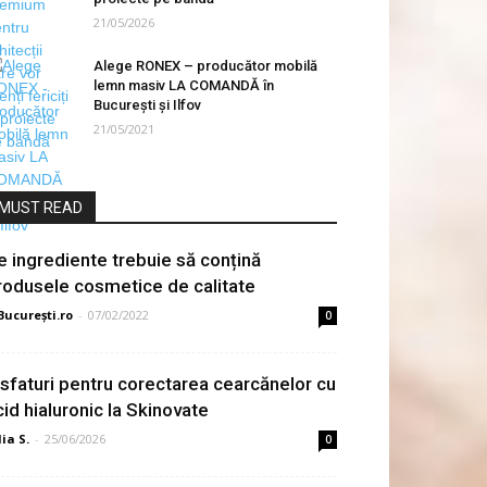
21/05/2026
Alege RONEX – producător mobilă
lemn masiv LA COMANDĂ în
Bucureşti şi Ilfov
21/05/2021
MUST READ
e ingrediente trebuie să conțină
rodusele cosmetice de calitate
București.ro
-
07/02/2022
0
 sfaturi pentru corectarea cearcănelor cu
cid hialuronic la Skinovate
lia S.
-
25/06/2026
0