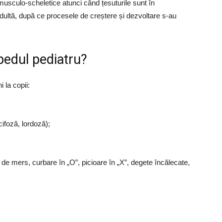
 musculo-scheletice atunci când țesuturile sunt în
 adultă, după ce procesele de creștere și dezvoltare s-au
pedul pediatru?
 la copii:
cifoză, lordoză);
de mers, curbare în „O”, picioare în „X”, degete încălecate,