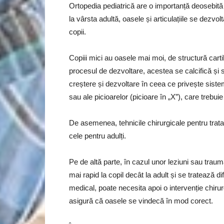
Ortopedia pediatrică are o importanță deosebită 
la vârsta adultă, oasele și articulațiile se dezvolt
copii.
Copiii mici au oasele mai moi, de structură cart
procesul de dezvoltare, acestea se calcifică și 
creștere și dezvoltare în ceea ce privește siste
sau ale picioarelor (picioare în „X”), care trebui
De asemenea, tehnicile chirurgicale pentru tratame
cele pentru adulți.
Pe de altă parte, în cazul unor leziuni sau traum
mai rapid la copil decât la adult și se tratează d
medical, poate necesita apoi o intervenție chiru
asigură că oasele se vindecă în mod corect.