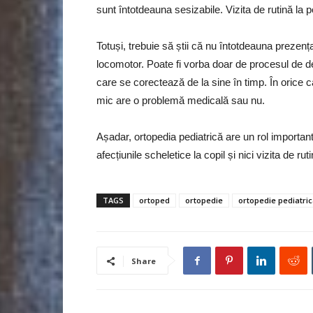
sunt întotdeauna sesizabile. Vizita de rutină la 
Totuși, trebuie să știi că nu întotdeauna prezen
locomotor. Poate fi vorba doar de procesul de d
care se corectează de la sine în timp. În orice c
mic are o problemă medicală sau nu.
Așadar, ortopedia pediatrică are un rol important
afecțiunile scheletice la copil și nici vizita de rut
TAGS
ortoped
ortopedie
ortopedie pediatri
Share