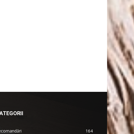
ATEGORII
ecomandări
164