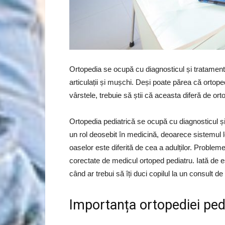
Ortopedia se ocupă cu diagnosticul și tratament
articulații și mușchi. Deși poate părea că ortope
vârstele, trebuie să știi că aceasta diferă de ort
Ortopedia pediatrică se ocupă cu diagnosticul și
un rol deosebit în medicină, deoarece sistemul lo
oaselor este diferită de cea a adulților. Probleme
corectate de medicul ortoped pediatru. Iată de e
când ar trebui să îți duci copilul la un consult d
Importanța ortopediei ped