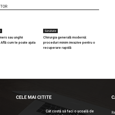
UTOR
i
Sănătate
 mers sau unghii
Chirurgia generală modernă:
Află cum te poate ajuta
proceduri minim invazive pentru o
recuperare rapidă
CELE MAI CITITE
C
Cât costă să faci o școală de
R