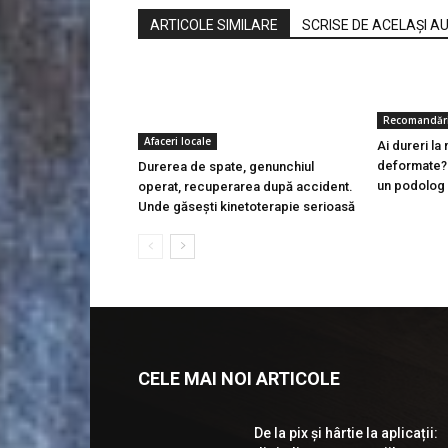
ARTICOLE SIMILARE
SCRISE DE ACELAȘI A
Recomandăr
Afaceri locale
Ai dureri la
deformate? 
Durerea de spate, genunchiul
un podolog
operat, recuperarea după accident.
Unde găsești kinetoterapie serioasă
CELE MAI NOI ARTICOLE
De la pix şi hârtie la aplicații: