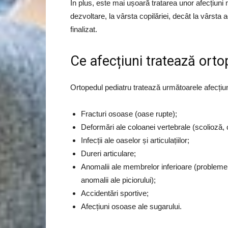
În plus, este mai ușoară tratarea unor afecțiuni
dezvoltare, la vârsta copilăriei, decât la vârsta
finalizat.
Ce afecțiuni tratează orto
Ortopedul pediatru tratează următoarele afecțiuni
Fracturi osoase (oase rupte);
Deformări ale coloanei vertebrale (scolioză, 
Infecții ale oaselor și articulațiilor;
Dureri articulare;
Anomalii ale membrelor inferioare (probleme 
anomalii ale piciorului);
Accidentări sportive;
Afecțiuni osoase ale sugarului.