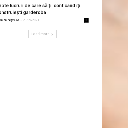
apte lucruri de care să ții cont când îți
onstruiești garderoba
București.ro
-
23/09/2021
0
Load more