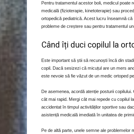
Pentru tratamentul acestor boli, medicul poate
medicală (fizioterapie, kinetoterapie) sau procedu
ortopedică pediatrică. Acest lucru înseamnă că po
probleme de creștere sau pentru tratamentul uno
Când îți duci copilul la or
Este important să știi să recunoști încă din sta
copil. Dacă sesizezi că micuțul are un mers a
este nevoie să fie văzut de un medic ortoped pe
De asemenea, acordă atenție posturii copilului. 
cât mai rapid. Mergi cât mai repede cu copilul l
accidentat în timpul activităților sportive sau d
asistență medicală imediată în unitatea de primi
Pe de altă parte, unele semne ale problemelor mu