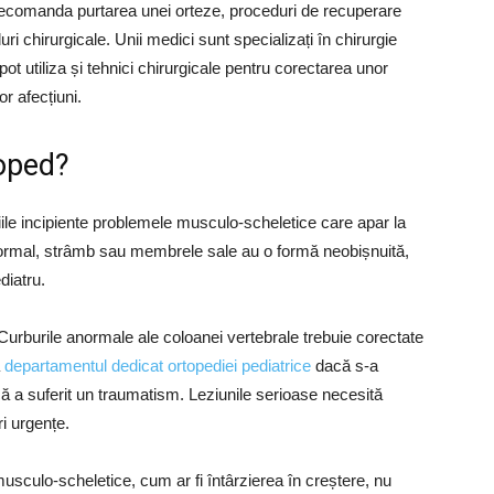
 recomanda purtarea unei orteze, proceduri de recuperare
ri chirurgicale. Unii medici sunt specializați în chirurgie
t utiliza și tehnici chirurgicale pentru corectarea unor
r afecțiuni.
toped?
diile incipiente problemele musculo-scheletice care apar la
normal, strâmb sau membrele sale au o formă neobișnuită,
diatru.
Curburile anormale ale coloanei vertebrale trebuie corectate
a
departamentul dedicat ortopediei pediatrice
dacă s-a
acă a suferit un traumatism. Leziunile serioase necesită
ri urgențe.
sculo-scheletice, cum ar fi întârzierea în creștere, nu