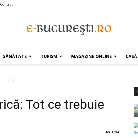
Contact
e-
SĂNĂTATE
TURISM
MAGAZINE ONLINE
CASĂ
ie să știi
Bucuresti.ro
ică: Tot ce trebuie
1394