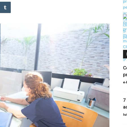
C
p
e-
7
a
Iu