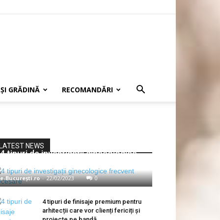
 ȘI GRĂDINĂ
RECOMANDĂRI
LATEST NEWS
4 tipuri de investigații ginecologice
frecvent necesare
e-București.ro
-
22/02/2023
0
4 tipuri de finisaje premium pentru
arhitecții care vor clienți fericiți și
proiecte pe bandă