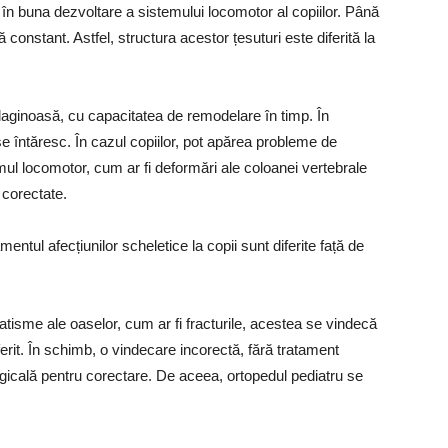
în buna dezvoltare a sistemului locomotor al copiilor. Până
ă constant. Astfel, structura acestor țesuturi este diferită la
ilaginoasă, cu capacitatea de remodelare în timp. În
se întăresc. În cazul copiilor, pot apărea probleme de
mul locomotor, cum ar fi deformări ale coloanei vertebrale
e corectate.
ntul afecțiunilor scheletice la copii sunt diferite față de
atisme ale oaselor, cum ar fi fracturile, acestea se vindecă
iferit. În schimb, o vindecare incorectă, fără tratament
rgicală pentru corectare. De aceea, ortopedul pediatru se