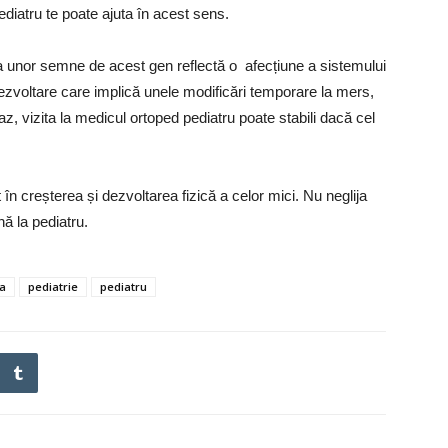
pediatru te poate ajuta în acest sens.
ța unor semne de acest gen reflectă o afecțiune a sistemului
ezvoltare care implică unele modificări temporare la mers,
az, vizita la medicul ortoped pediatru poate stabili dacă cel
 în creșterea și dezvoltarea fizică a celor mici. Nu neglija
ină la pediatru.
ca
pediatrie
pediatru