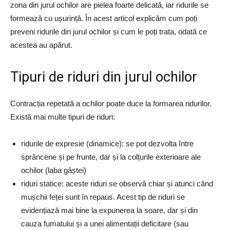
zona din jurul ochilor are pielea foarte delicată, iar ridurile se
formează cu ușurință. În acest articol explicăm cum poți
preveni ridurile din jurul ochilor și cum le poți trata, odată ce
acestea au apărut.
Tipuri de riduri din jurul ochilor
Contracția repetată a ochilor poate duce la formarea ridurilor.
Există mai multe tipuri de riduri:
ridurile de expresie (dinamice): se pot dezvolta între
sprâncene și pe frunte, dar și la colțurile exterioare ale
ochilor (laba gâștei)
riduri statice: aceste riduri se observă chiar și atunci când
mușchii feței sunt în repaus. Acest tip de riduri se
evidențiază mai bine la expunerea la soare, dar și din
cauza fumatului și a unei alimentații deficitare (sau