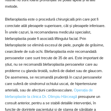
metode.
Blefaroplastia este o procedură chirurgicală prin care pot fi
corectate atât pleoapele superioare, cât și pleoapele inferioare.
În unele cazuri, la recomandarea medicului specialist,
blefaroplastia poate fi asociată liftingului facial. Prin
blefaroplastie se elimină excesul de piele, pungile de grăsime,
cearcănele de sub ochi. Blefaroplastia este recomandată
persoanelor care sunt trecute de 35 de ani. Este important de
știut, nu se recomandă blefaroplastia persoanelor care au
probleme cu glanda tiroidă, suferă de diabet sau de glaucom.
De asemenea, se recomandă prudență în cazul persoanelor
care suferă de sindromul ochiului uscat, de hipertensiune
arterială, sau de afecțiuni cardiovasculare.
Operația de
blefaroplastie la clinica Dr. Olimpiu Hârceagă
presupune un
consult anterior, pentru a se stabili detaliile intervenției, în
funcție de dorințele pacientului și de starea de sănătate a