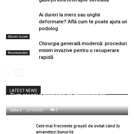
Ai dureri la mers sau unghii
deformate? Află cum te poate ajuta un
podolog
Afaceri locale
Chirurgia generală modernă: proceduri
minim invazive pentru o recuperare
Recomandări
rapidă
Sănătate
LATEST NEWS
Cum creezi o strategie de marketing pe
rețelele de socializare în 2023-2024
Iulia S.
-
20/10/2023
0
Cele mai frecvente greșeli de evitat când îți
amanetezi bunurile