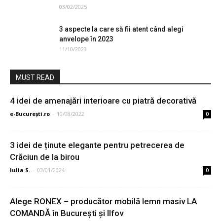
03/02/2025
3 aspecte la care să fii atent când alegi
anvelope în 2023
11/10/2023
MUST READ
4 idei de amenajări interioare cu piatră decorativă
e-București.ro
-
10/08/2022
0
3 idei de ținute elegante pentru petrecerea de
Crăciun de la birou
Iulia S.
-
03/01/2024
0
Alege RONEX – producător mobilă lemn masiv LA
COMANDĂ în Bucureşti şi Ilfov