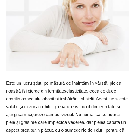
Este un lucru știut, pe măsură ce înaintăm în vârstă, pielea
noastră își pierde din fermitate/elasticitate, ceea ce duce
apariția aspectului obosit și îmbătrânit al pielii. Acest lucru este
valabil și în zona ochilor, pleoapele își pierd din fermitate și
ajung să micșoreze câmpul vizual. Nu numai că se adună
piele și grăsime care împiedică vederea, dar pielea capătă un
aspect prea puțin plăcut, cu o sumedenie de riduri, pentru că