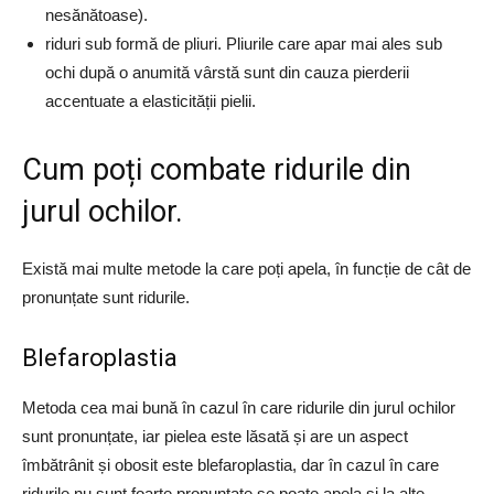
nesănătoase).
riduri sub formă de pliuri. Pliurile care apar mai ales sub
ochi după o anumită vârstă sunt din cauza pierderii
accentuate a elasticității pielii.
Cum poți combate ridurile din
jurul ochilor.
Există mai multe metode la care poți apela, în funcție de cât de
pronunțate sunt ridurile.
Blefaroplastia
Metoda cea mai bună în cazul în care ridurile din jurul ochilor
sunt pronunțate, iar pielea este lăsată și are un aspect
îmbătrânit și obosit este blefaroplastia, dar în cazul în care
ridurile nu sunt foarte pronunțate se poate apela și la alte