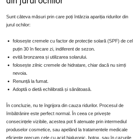
din jurul ochilor
Sunt câteva măsuri prin care poți întârzia apariția ridurilor din
jurul ochilor:
folosește cremele cu factor de protecție solară (SPF) de cel
puțin 30 în fiecare zi, indiferent de sezon.
evită bronzarea și utilizarea solarului.
folosește zilnic cremele de hidratare, chiar dacă nu simți
nevoia.
Renunță la fumat.
Adoptă o dietă echilibrată și sănătoasă.
În concluzie, nu te îngrijora din cauza ridurilor. Procesul de
îmbătrânire este perfect normal. În ceea ce privește
consecințele vizibile, acestea pot fi atenuate prin intermediul
produselor cosmetice, sau apelând la tratamentele medicale
eficiente precum cele cu acid hialuronic, botox, sau în cazurile