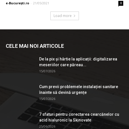
e-București.ro
-
21/05/2021
0
Load more
CELE MAI NOI ARTICOLE
De la pix şi hârtie la aplicații: digitalizarea
meseriilor care păreau...
15/07/2026
Cum previi problemele instalației sanitare
înainte să devină urgențe
15/07/2026
7 sfaturi pentru corectarea cearcănelor cu
acid hialuronic la Skinovate
25/06/2026