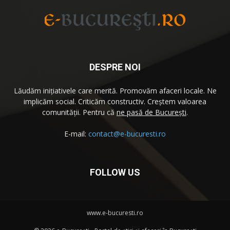
DESPRE NOI
Lăudăm iniţiativele care merită. Promovăm afaceri locale. Ne
implicăm social. Criticăm constructiv. Creştem valoarea
comunităţii. Pentru că
ne pasă de București
.
E-mail:
contact@e-bucuresti.ro
FOLLOW US
www.e-bucuresti.ro