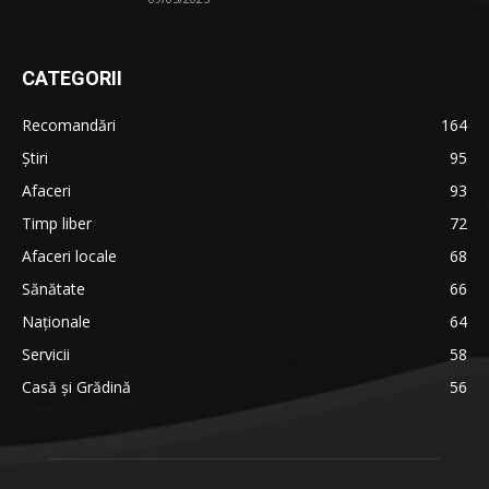
CATEGORII
Recomandări
164
Știri
95
Afaceri
93
Timp liber
72
Afaceri locale
68
Sănătate
66
Naționale
64
Servicii
58
Casă și Grădină
56