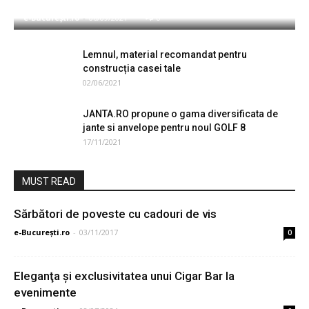
e-București.ro
-
06/09/2021
0
Lemnul, material recomandat pentru
construcția casei tale
02/06/2021
JANTA.RO propune o gama diversificata de
jante si anvelope pentru noul GOLF 8
17/11/2021
MUST READ
Sărbători de poveste cu cadouri de vis
e-București.ro
-
03/11/2017
0
Eleganţa şi exclusivitatea unui Cigar Bar la
evenimente