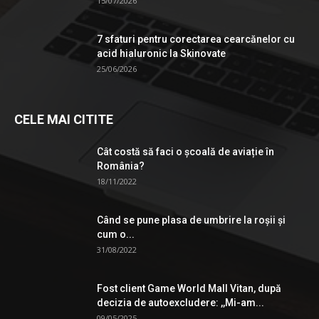
15/07/2026
7 sfaturi pentru corectarea cearcănelor cu
acid hialuronic la Skinovate
25/06/2026
CELE MAI CITITE
Cât costă să faci o școală de aviație în
România?
18/11/2022
Când se pune plasa de umbrire la roşii şi
cum o...
31/08/2022
Fost client Game World Mall Vitan, după
decizia de autoexcludere: ,,Mi-am...
09/05/2025