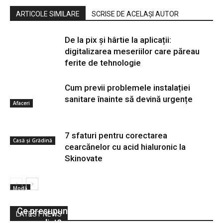
ARTICOLE SIMILARE
SCRISE DE ACELAȘI AUTOR
De la pix şi hârtie la aplicații:
digitalizarea meseriilor care păreau
ferite de tehnologie
Cum previi problemele instalației
sanitare înainte să devină urgențe
Afaceri
7 sfaturi pentru corectarea
Casă și Grădină
cearcănelor cu acid hialuronic la
Skinovate
Modă
Ce presupune jobul de asistent medical
LATEST NEWS
generalist?