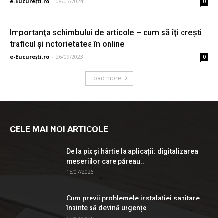
e-București.ro
-
08/07/2024
0
Importanţa schimbului de articole – cum să îţi creşti
traficul şi notorietatea în online
e-București.ro
-
26/09/2023
0
Load more
CELE MAI NOI ARTICOLE
De la pix şi hârtie la aplicații: digitalizarea
meseriilor care păreau...
15/07/2026
Cum previi problemele instalației sanitare
înainte să devină urgențe