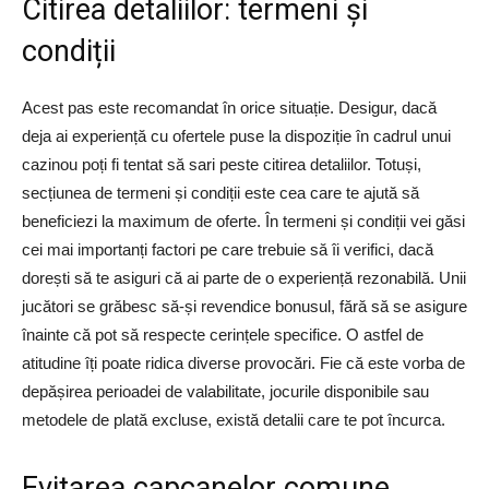
Citirea detaliilor: termeni și
condiții
Acest pas este recomandat în orice situație. Desigur, dacă
deja ai experiență cu ofertele puse la dispoziție în cadrul unui
cazinou poți fi tentat să sari peste citirea detaliilor. Totuși,
secțiunea de termeni și condiții este cea care te ajută să
beneficiezi la maximum de oferte. În termeni și condiții vei găsi
cei mai importanți factori pe care trebuie să îi verifici, dacă
dorești să te asiguri că ai parte de o experiență rezonabilă. Unii
jucători se grăbesc să-și revendice bonusul, fără să se asigure
înainte că pot să respecte cerințele specifice. O astfel de
atitudine îți poate ridica diverse provocări. Fie că este vorba de
depășirea perioadei de valabilitate, jocurile disponibile sau
metodele de plată excluse, există detalii care te pot încurca.
Evitarea capcanelor comune