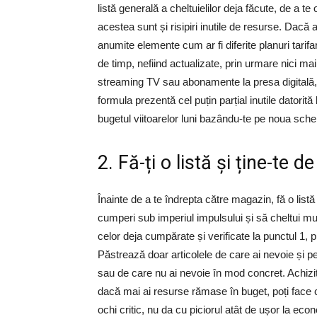
listă generală a cheltuielilor deja făcute, de a t
acestea sunt și risipiri inutile de resurse. Dacă
anumite elemente cum ar fi diferite planuri tarif
de timp, nefiind actualizate, prin urmare nici ma
streaming TV sau abonamente la presa digitală, c
formula prezentă cel puțin parțial inutile datorită
bugetul viitoarelor luni bazându-te pe noua sche
2. Fă-ți o listă și ține-te de
Înainte de a te îndrepta către magazin, fă o listă
cumperi sub imperiul impulsului și să cheltui mul
celor deja cumpărate și verificate la punctul 1, p
Păstrează doar articolele de care ai nevoie și p
sau de care nu ai nevoie în mod concret. Achiziț
dacă mai ai resurse rămase în buget, poți face 
ochi critic, nu da cu piciorul atât de ușor la econ