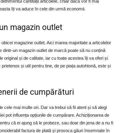
etrimentul cantității articolele, chiar dacă vor fi mai
easta îți va aduce în cele din urmă economii.
-un magazin outlet
 obicei magazine outlet. Aici marea majoritate a articolelor
le dintr-un magazin outlet de marcă poate să nu conțină
 original și de calitate, iar cu toate acestea îți va oferi și
prietenos și util pentru tine, de pe piața autohtonă, este și
tenerii de cumpărături
de cele mai multe ori. Dar va trebui să fii atent și să alegi
iliei pot influența opțiunile de cumpărare. Achiziționarea de
 pentru că ei ajung să le probeze, sau doar din jena de a nu fi
siderabil factura de plată și provoca găuri însemnate în