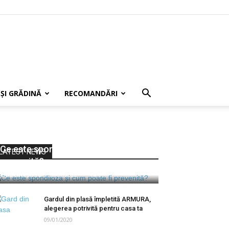
 ȘI GRĂDINĂ
RECOMANDĂRI
Ce este spondiloza și cum poate fi
LATEST NEWS
prevenită?
e-București.ro
-
18/07/2022
0
Gardul din plasă împletită ARMURA,
alegerea potrivită pentru casa ta
09/01/2020