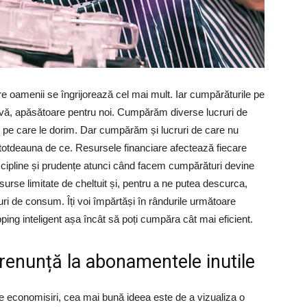
are oamenii se îngrijorează cel mai mult. Iar cumpărăturile pe
rivă, apăsătoare pentru noi. Cumpărăm diverse lucruri de
pe care le dorim. Dar cumpărăm și lucruri de care nu
ntotdeauna de ce. Resursele financiare afectează fiecare
iscipline și prudențe atunci când facem cumpărături devine
surse limitate de cheltuit și, pentru a ne putea descurca,
 de consum. Îți voi împărtăși în rândurile următoare
pping inteligent așa încât să poți cumpăra cât mai eficient.
și renunță la abonamentele inutile
iale economisiri, cea mai bună ideea este de a vizualiza o