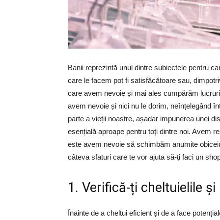
Banii reprezintă unul dintre subiectele pentru c
care le facem pot fi satisfăcătoare sau, dimpot
care avem nevoie și mai ales cumpărăm lucruri 
avem nevoie și nici nu le dorim, neînțelegând î
parte a vieții noastre, așadar impunerea unei d
esențială aproape pentru toți dintre noi. Avem re
este avem nevoie să schimbăm anumite obiceiuri
câteva sfaturi care te vor ajuta să-ți faci un sho
1. Verifică-ți cheltuielile 
Înainte de a cheltui eficient și de a face potenț