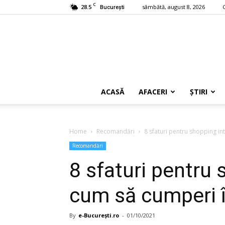
C
28.5
sâmbătă, august 8, 2026
București
ACASĂ
AFACERI
ȘTIRI
Home
Recomandări
8 sfaturi pentru shopping in
Recomandări
8 sfaturi pentru 
cum să cumperi î
By
e-București.ro
-
01/10/2021