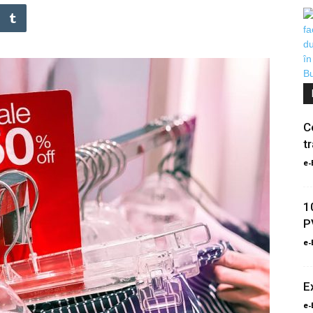
C
t
e-
1
P
e-
E
e-