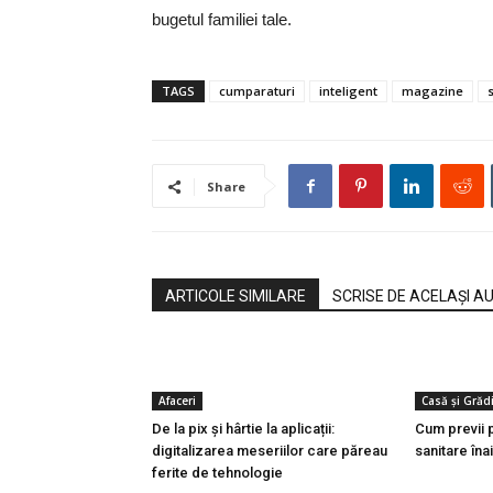
bugetul familiei tale.
TAGS
cumparaturi
inteligent
magazine
Share
ARTICOLE SIMILARE
SCRISE DE ACELAȘI A
Afaceri
Casă și Grăd
De la pix şi hârtie la aplicații:
Cum previi p
digitalizarea meseriilor care păreau
sanitare îna
ferite de tehnologie