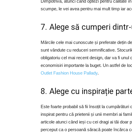
Dimpotrivă, atunci când optezi pentru calitate în d
scumpe, le vei avea pentru mai mult timp iar ac
7. Alege să cumperi dintr
Mărcile cele mai cunoscute și preferate dețin de
sunt vândute cu reduceri semnificative. Stocuri
obligatoriu cel mai recent design, dar va fi unul de
economisiri importante la buget. Un astfel de loc 
Outlet Fashion House Pallady
.
8. Alege cu inspirație par
Este foarte probabil să fii însoțit la cumpărături 
inspirat pentru că prietenii și unii membri ai fam
articole atunci când ieși cu cei dragi ai tăi doar
perceput ca o persoană săracă poate încărca con