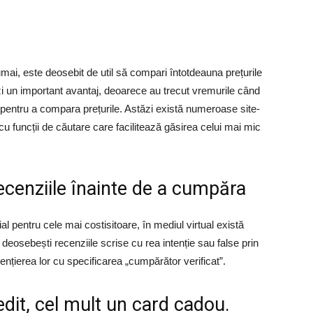
mai, este deosebit de util să compari întotdeauna prețurile
zi un important avantaj, deoarece au trecut vremurile când
b pentru a compara prețurile. Astăzi există numeroase site-
 cu funcții de căutare care facilitează găsirea celui mai mic
recenziile înainte de a cumpăra
al pentru cele mai costisitoare, în mediul virtual există
 deosebești recenziile scrise cu rea intenție sau false prin
dențierea lor cu specificarea „cumpărător verificat”.
edit, cel mult un card cadou.