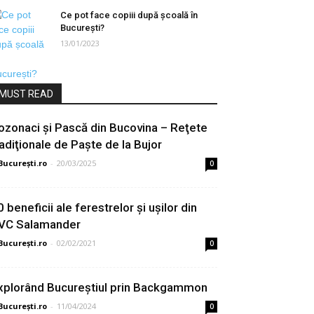
Ce pot face copiii după școală în
București?
13/01/2023
MUST READ
ozonaci şi Pască din Bucovina – Reţete
radiţionale de Paşte de la Bujor
București.ro
-
20/03/2025
0
0 beneficii ale ferestrelor și ușilor din
VC Salamander
București.ro
-
02/02/2021
0
xplorând Bucureștiul prin Backgammon
București.ro
-
11/04/2024
0