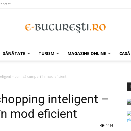
Contact
e-
SĂNĂTATE
TURISM
MAGAZINE ONLINE
CASĂ
teligent – cum să cumperi în mod eficient
Bucuresti.ro
shopping inteligent –
n mod eficient
1414