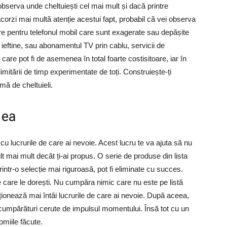
e observa unde cheltuiești cel mai mult și dacă printre
 acorzi mai multă atenție acestui fapt, probabil că vei observa
are pentru telefonul mobil care sunt exagerate sau depășite
i ieftine, sau abonamentul TV prin cablu, servicii de
are pot fi de asemenea în total foarte costisitoare, iar în
 limitării de timp experimentate de toți. Construiește-ți
mă de cheltuieli.
 ea
 cu lucrurile de care ai nevoie. Acest lucru te va ajuta să nu
t mai mult decât ți-ai propus. O serie de produse din lista
rintr-o selecție mai riguroasă, pot fi eliminate cu succes.
e care le dorești. Nu cumpăra nimic care nu este pe listă
ionează mai întâi lucrurile de care ai nevoie. După aceea,
cumpărături cerute de impulsul momentului. Însă tot cu un
omiile făcute.