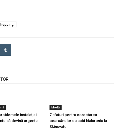
shopping
UTOR
ină
Modă
roblemele instalației
7 sfaturi pentru corectarea
inte să devină urgențe
cearcănelor cu acid hialuronic la
Skinovate