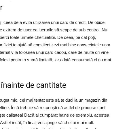
r
i ceea de a evita utilizarea unui card de credit. De obicei
e extrem de ușor ca lucrurile să scape de sub control. Nu
ierzi toate urmele cheltuielilor. De ceea, pe cât poți,
r fizici te ajută să conștientizezi mai bine consecințele unor
ternativ la folosirea unui card cadou, care de multe ori vine
 folosi pentru o sumă limitată, iar odată consumată el nu mai
 înainte de cantitate
buget mic, cel mai tentat este să te duci la un magazin din
tine. Însă trebuie să recunoști că astfel de produse sunt
ește calitatea! Dacă ai cumpărat haine de exemplu, acestea
tfel încât, în final, vei ajunge să cheltui mai mult.