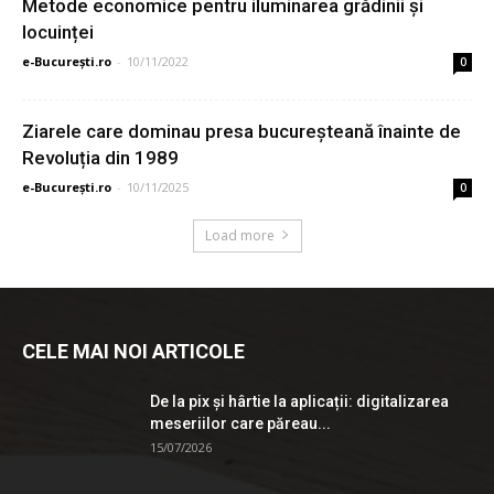
Metode economice pentru iluminarea grădinii și
locuinței
e-București.ro
-
10/11/2022
0
Ziarele care dominau presa bucureșteană înainte de
Revoluția din 1989
e-București.ro
-
10/11/2025
0
Load more
CELE MAI NOI ARTICOLE
De la pix şi hârtie la aplicații: digitalizarea
meseriilor care păreau...
15/07/2026