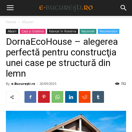
Home
Afaceri
Afaceri
Casă și Grădină
Fabricat în România
Naționale
Recomandări
DornaEcoHouse – alegerea
perfectă pentru construcţia
unei case pe structură din
lemn
By
e-București.ro
-
20/09/2025
732