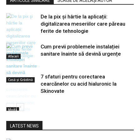
ARTICOLE SIMILARE
SCRISE DE ACELAȘI AUTOR
De la pix şi hârtie la aplicații:
digitalizarea meseriilor care păreau
ferite de tehnologie
Cum previi problemele instalației
sanitare înainte să devină urgențe
Afaceri
7 sfaturi pentru corectarea
Casă și Grădină
cearcănelor cu acid hialuronic la
Skinovate
Modă
LATEST NEWS