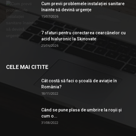
Cum previi problemele instalației sanitare
înainte să devină urgențe
15/07/2026
7 sfaturi pentru corectarea cearcănelor cu
acid hialuronic la Skinovate
25/06/2026
CELE MAI CITITE
Cât costă să faci o școală de aviație în
România?
18/11/2022
Când se pune plasa de umbrire la roşii şi
cum o...
31/08/2022