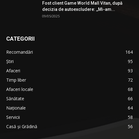
Fost client Game World Mall Vitan, după
decizia de autoexcludere: ,,Mi-am...
09/05/2025
CATEGORII
Recomandări
164
Știri
95
Afaceri
93
Timp liber
72
Afaceri locale
68
Sănătate
66
Naționale
64
Servicii
58
Casă și Grădină
56