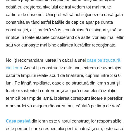
odată cu creşterea nivelului de trai vedem tot mai multe
cartiere de case noi. Unii preferă să achiziţioneze o casă gata
construită evitând astfel bătăile de cap ce apar pe durata
construcţiei, alţii preferă să îşi construiască ei singuri şi să se
implice în toate etapele considerând că astfel vor ieşi mai ieftin
sau vor cunoaşte mai bine calitatea lucrărilor recepţionate.
Noi îţi recomandăm luarea în calcul a unei
case pe structură
din lemn
. Acest tip constructiv este unul extrem de avantajos
datorită timpului relativ scurt de finalizare, cuprins între 3 şi 6
luni. Pe lângă rapiditate, casele pe structură din lemn sunt şi
foarte rezistente la cutremur şi asigură o excelentă izolaţie
termică pe timp de iarnă. Izolarea corespunzătoare a pereţilor
mansardei va asigura răcoarea mult căutată pe timp de vară.
Casa pasivă
din lemn este viitorul construcţiilor responsabile,
este personificarea respectului pentru natură şi om, este casa