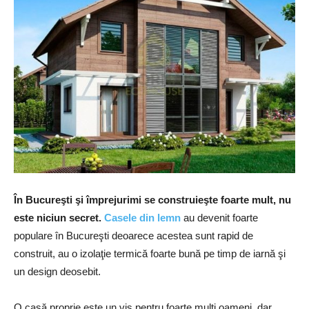
În Bucureşti şi împrejurimi se construieşte foarte mult, nu
este niciun secret.
Casele din lemn
au devenit foarte
populare în Bucureşti deoarece acestea sunt rapid de
construit, au o izolaţie termică foarte bună pe timp de iarnă şi
un design deosebit.
O casă proprie este un vis pentru foarte mulţi oameni, dar