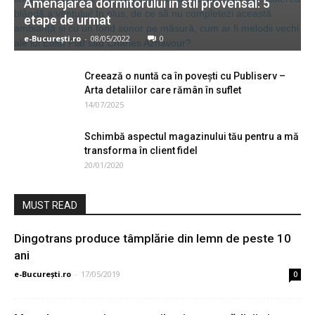
Amenajarea dormitorului în stil provensal: 5
etape de urmat
e-București.ro
-
08/05/2022
0
Creează o nuntă ca în poveşti cu Publiserv –
Arta detaliilor care rămân în suflet
14/07/2025
Schimbă aspectul magazinului tău pentru a mă
transforma în client fidel
20/01/2020
MUST READ
Dingotrans produce tâmplărie din lemn de peste 10
ani
e-București.ro
-
17/05/2019
0