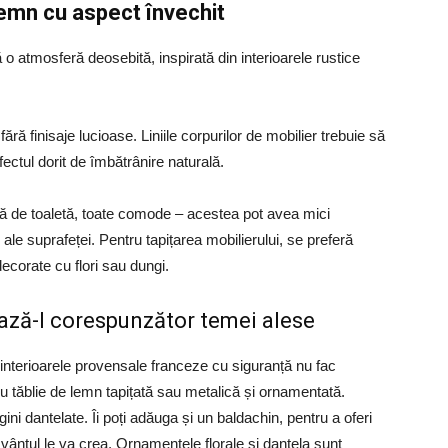
lemn cu aspect învechit
 o atmosferă deosebită, inspirată din interioarele rustice
fără finisaje lucioase. Liniile corpurilor de mobilier trebuie să
fectul dorit de îmbătrânire naturală.
ță de toaletă, toate comode – acestea pot avea mici
ți ale suprafeței. Pentru tapițarea mobilierului, se preferă
ecorate cu flori sau dungi.
ază-l corespunzător temei alese
r interioarele provensale franceze cu siguranță nu fac
: cu tăblie de lemn tapițată sau metalică și ornamentată.
i dantelate. Îi poți adăuga și un baldachin, pentru a oferi
 vântul le va crea. Ornamentele florale și dantela sunt