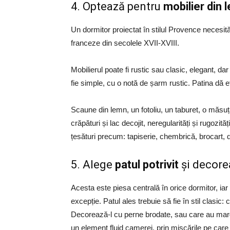
4.
Optează pentru
mobilier din 
Un dormitor proiectat în stilul Provence necesită
franceze din secolele XVII-XVIII.
Mobilierul poate fi rustic sau clasic, elegant, dar 
fie simple, cu o notă de șarm rustic. Patina dă e
Scaune din lemn, un fotoliu, un taburet, o măsu
crăpături și lac decojit, neregularități și rugozită
țesături precum: tapiserie, chembrică, brocart, d
5.
Alege
patul potrivit
și decore
Acesta este piesa centrală în orice dormitor, ia
excepție. Patul ales trebuie să fie în stil clasic
Decorează-l cu perne brodate, sau care au margin
un element fluid camerei, prin mișcările pe care