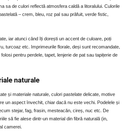
a sa de culori reflectă atmosfera caldă a litoralului. Culorile
stelată – crem, bleu, roz pal sau prăfuit, verde fistic,
ate, iar atunci când îți dorești un accent de culoare, poți
ru, turcoaz etc. Imprimeurile florale, deși sunt recomandate,
a folosi pentru perdele, tapet, lenjerie de pat sau tapițerie de
iale naturale
ate și materiale naturale, culori pastelate delicate, motive
 are un aspect învechit, chiar dacă nu este vechi. Podelele și
precum stejar, fag, frasin, mesteacăn, cireș, nuc etc. De
 să fie alese dintr-un material din fibră naturală (in,
al camerei.