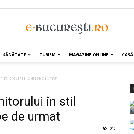
tact
e-
SĂNĂTATE
TURISM
MAGAZINE ONLINE
CASĂ
n stil provensal: 5 etape de urmat
Bucuresti.ro
orului în stil
pe de urmat
1015