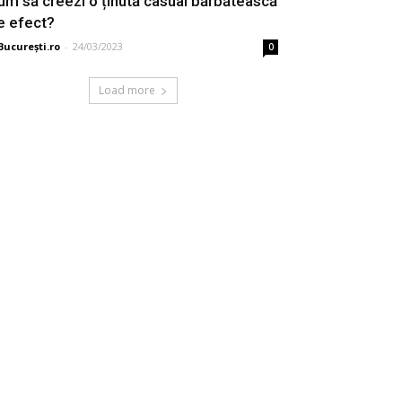
um să creezi o ținută casual bărbătească
e efect?
București.ro
-
24/03/2023
0
Load more