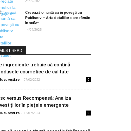
23/09/2021
Creează o nuntă ca în poveşti cu
Publiserv – Arta detaliilor care rămân
în suflet
14/07/2025
MUST READ
e ingrediente trebuie să conțină
rodusele cosmetice de calitate
București.ro
-
07/02/2022
0
isc versus Recompensă: Analiza
nvestiţiilor în pieţele emergente
București.ro
-
15/07/2024
0