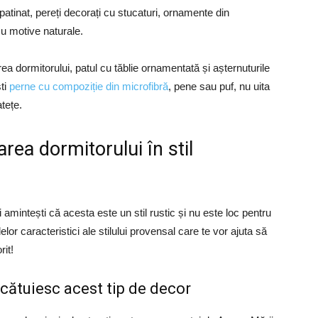
 patinat, pereți decorați cu stucaturi, ornamente din
 cu motive naturale.
a dormitorului, patul cu tăblie ornamentată și așternuturile
ști
perne cu compoziție din microfibră
, pene sau puf, nu uita
tețe.
ea dormitorului în stil
i amintești că acesta este un stil rustic și nu este loc pentru
or caracteristici ale stilului provensal care te vor ajuta să
rit!
cătuiesc acest tip de decor