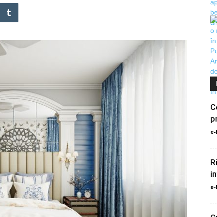
C
p
e-
R
i
e-