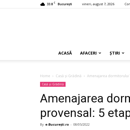
C
33.8
vineri, august 7, 2026
Con
București
ACASĂ
AFACERI
ȘTIRI
Home
Casă și Grădină
Amenajarea dormitorului î
Casă și Grădină
Amenajarea dormit
provensal: 5 eta
By
e-București.ro
-
08/05/2022