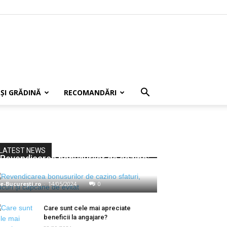
 ȘI GRĂDINĂ
RECOMANDĂRI
LATEST NEWS
Revendicarea bonusurilor de cazino:
sfaturi, trucuri și capcane de evitat
e-București.ro
-
14/05/2024
0
Care sunt cele mai apreciate
beneficii la angajare?