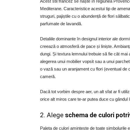
Acest stil francez se naște în regiunea Provence
Mediterane. Caracteristice acestui tip de amenaj
struguri, pajiștile cu o abundență de flori sălbati
parfumate de lavandă.
Detaliile dominante în designul interior ale dor
creează o atmosferă de pace și liniște. Ambianța
dungi. Și textura lemnului trebuie să fie cât ma
alegerea unui mobilier vopsit sau a unui parch
o vază sau un aranjament cu flori (eventual de 
cameră.
Dacă tot vorbim despre aer, un alt sfat ar fi util
orice alt miros care te-ar putea duce cu gândul 
2.
Alege
schema de culori potri
Paleta de culori amintește de toate simbolurile