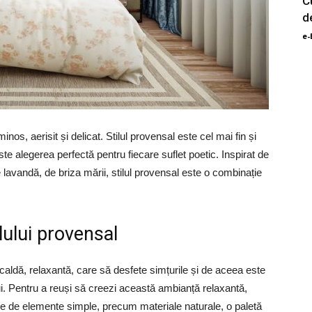
C
d
e-
inos, aerisit și delicat. Stilul provensal este cel mai fin și
 este alegerea perfectă pentru fiecare suflet poetic. Inspirat de
lavandă, de briza mării, stilul provensal este o combinație
lului provensal
aldă, relaxantă, care să desfete simțurile și de aceea este
ui. Pentru a reuși să creezi această ambianță relaxantă,
oie de elemente simple, precum materiale naturale, o paletă