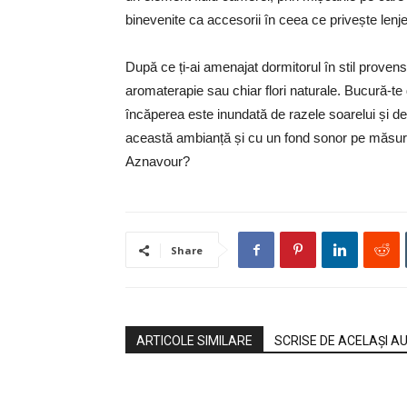
binevenite ca accesorii în ceea ce privește lenje
După ce ți-ai amenajat dormitorul în stil provens
aromaterapie sau chiar flori naturale. Bucură-te
încăperea este inundată de razele soarelui și de
această ambianță și cu un fond sonor pe măsură,
Aznavour?
Share
ARTICOLE SIMILARE
SCRISE DE ACELAȘI A