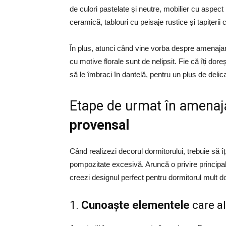
de culori pastelate și neutre, mobilier cu aspect
ceramică, tablouri cu peisaje rustice și tapițerii
În plus, atunci când vine vorba despre amenajare
cu motive florale sunt de nelipsit. Fie că îți dore
să le îmbraci în dantelă, pentru un plus de delica
Etape de urmat în amenajar
provensal
Când realizezi decorul dormitorului, trebuie să îț
pompozitate excesivă. Aruncă o privire principalel
creezi designul perfect pentru dormitorul mult do
1.
Cunoaște elementele
care al