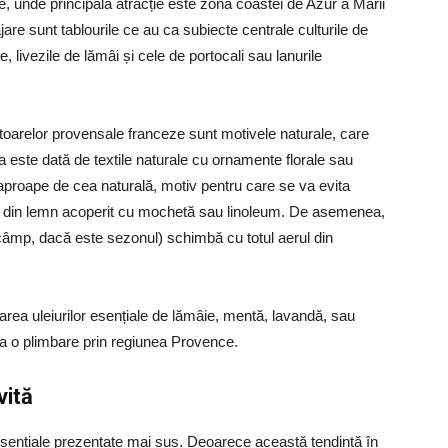
, unde principala atracție este zona coastei de Azur a Mării
are sunt tablourile ce au ca subiecte centrale culturile de
ce, livezile de lămâi și cele de portocali sau lanurile
mitoarelor provensale franceze sunt motivele naturale, care
 este dată de textile naturale cu ornamente florale sau
i aproape de cea naturală, motiv pentru care se va evita
et din lemn acoperit cu mochetă sau linoleum. De asemenea,
câmp, dacă este sezonul) schimbă cu totul aerul din
izarea uleiurilor esențiale de lămâie, mentă, lavandă, sau
la o plimbare prin regiunea Provence.
vită
 esențiale prezentate mai sus. Deoarece această tendință în