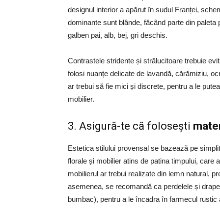
designul interior a apărut în sudul Franței, schem
dominante sunt blânde, făcând parte din paleta pa
galben pai, alb, bej, gri deschis.
Contrastele stridente și strălucitoare trebuie evit
folosi nuanțe delicate de lavandă, cărămiziu, oc
ar trebui să fie mici și discrete, pentru a le pute
mobilier.
3.
Asigură-te că folosești
mater
Estetica stilului provensal se bazează pe simplit
florale și mobilier atins de patina timpului, care
mobilierul ar trebui realizate din lemn natural, 
asemenea, se recomandă ca perdelele și draperiile
bumbac), pentru a le încadra în farmecul rustic 