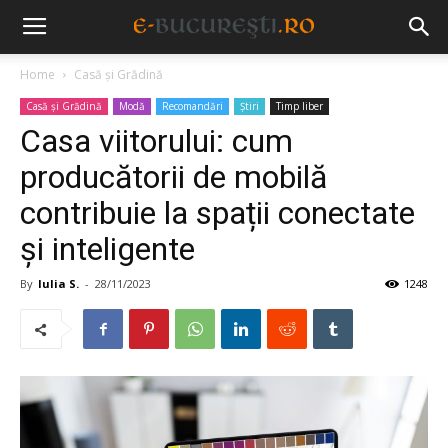
Home
Casă și Grădină
Casă și Grădină
Modă
Recomandări
Știri
Timp liber
Casa viitorului: cum
producătorii de mobilă
contribuie la spații conectate
și inteligente
By
Iulia S.
-
28/11/2023
1248