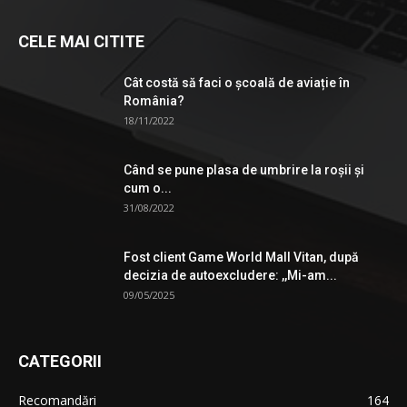
CELE MAI CITITE
Cât costă să faci o școală de aviație în
România?
18/11/2022
Când se pune plasa de umbrire la roşii şi
cum o...
31/08/2022
Fost client Game World Mall Vitan, după
decizia de autoexcludere: ,,Mi-am...
09/05/2025
CATEGORII
Recomandări
164