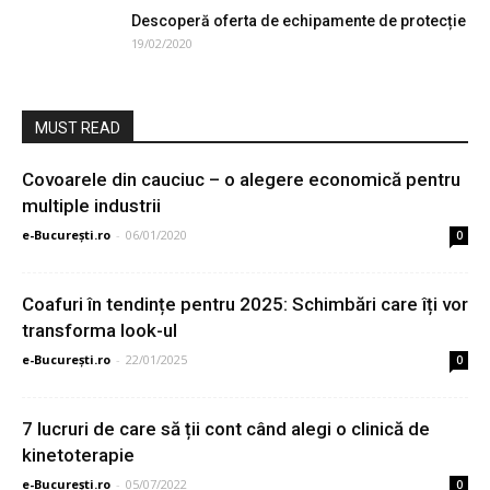
Descoperă oferta de echipamente de protecție
19/02/2020
MUST READ
Covoarele din cauciuc – o alegere economică pentru
multiple industrii
e-București.ro
-
06/01/2020
0
Coafuri în tendințe pentru 2025: Schimbări care îți vor
transforma look-ul
e-București.ro
-
22/01/2025
0
7 lucruri de care să ții cont când alegi o clinică de
kinetoterapie
e-București.ro
-
05/07/2022
0