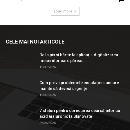
Load more
CELE MAI NOI ARTICOLE
De la pix şi hârtie la aplicații: digitalizarea
meseriilor care păreau...
15/07/2026
Cum previi problemele instalației sanitare
înainte să devină urgențe
15/07/2026
7 sfaturi pentru corectarea cearcănelor cu
acid hialuronic la Skinovate
25/06/2026