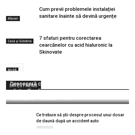
Cum previi problemele instalației
sanitare înainte să devină urgențe
Afaceri
7 sfaturi pentru corectarea
Casă și Grădină
cearcănelor cu acid hialuronic la
Skinovate
Modă
Descoperă cartipdf.io: Biblioteca ta digitală de
LATEST NEWS
cărţi pdf online
e-București.ro
-
13/05/2024
0
Ce trebuie să știi despre procesul unui dosar
de daună după un accident auto
18/05/2026