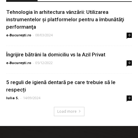
Tehnologia în arhitectura vânzării: Utilizarea
instrumentelor şi platformelor pentru a îmbunătăţi
performanţa
e-București.ro
-
08/03/2024
0
Îngrijire bătrâni la domiciliu vs la Azil Privat
e-București.ro
-
05/12/2022
0
5 reguli de igienă dentară pe care trebuie să le
respecți
Iulia S.
-
14/09/2024
0
Load more