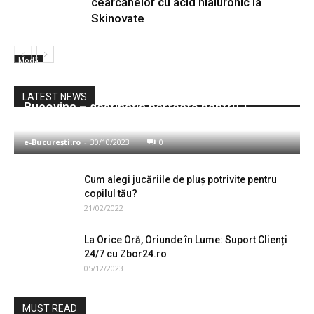
cearcănelor cu acid hialuronic la
Skinovate
Modă
LATEST NEWS
Bucovina – destinaţia perfectă pentru 1
Decembrie tradiţional românesc
e-București.ro
-
30/10/2023
0
Cum alegi jucăriile de pluș potrivite pentru
copilul tău?
21/02/2022
La Orice Oră, Oriunde în Lume: Suport Clienți
24/7 cu Zbor24.ro
05/12/2023
MUST READ