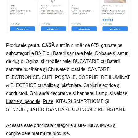
Produsele pentru
CASĂ
sunt în număr de 675, grupate pe
subcategoriile BAIE cu
Baterii sanitare baie
,
Coloane şi seturi
de duş
şi
Oglinzi şi mobilier baie
, BUCĂTĂRIE cu
Baterii
sanitare bucătărie
şi
Chiuvete bucătărie
, CÂNTARE
ELECTRONICE, CUTII POŞTALE, CORPURI DE ILUMINAT
& ELECTRICE cu
Aplice şi plafoniere
,
Cabluri electrice şi
conductori
,
Ghirlande decorative şi bannere
,
Lămpi şi veioze
,
Lustre şi pendule
,
Prize
, KIT-URI SMARTHOME ŞI
SENZORI, BATERII SANITARE CU ÎNCĂLZIRE INSTANT.
Aceasta este principala categorie a site-ului AVIMAG şi
conţine cele mai multe produse.