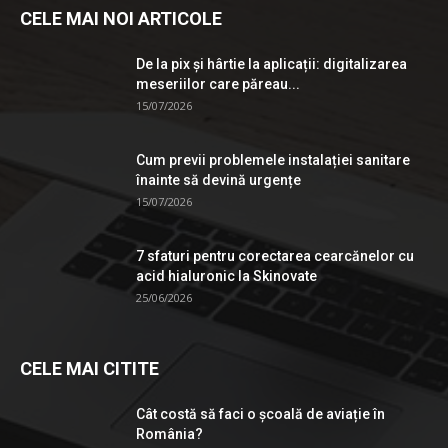
CELE MAI NOI ARTICOLE
De la pix şi hârtie la aplicații: digitalizarea
meseriilor care păreau...
15/07/2026
Cum previi problemele instalației sanitare
înainte să devină urgențe
15/07/2026
7 sfaturi pentru corectarea cearcănelor cu
acid hialuronic la Skinovate
25/06/2026
CELE MAI CITITE
Cât costă să faci o școală de aviație în
România?