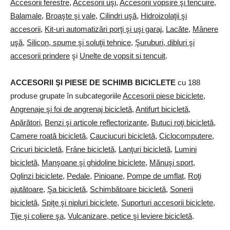
Accesorii ferestre
,
Accesorii uşi
,
Accesorii vopsire şi tencuire
,
Balamale
,
Broaşte şi yale
,
Cilindri uşă
,
Hidroizolaţii şi
accesorii
,
Kit-uri automatizări porţi şi uşi garaj
,
Lacăte
,
Mânere
uşă
,
Silicon, spume şi soluţii tehnice
,
Şuruburi, dibluri şi
accesorii prindere
şi
Unelte de vopsit si tencuit
.
ACCESORII ŞI PIESE DE SCHIMB BICICLETE
cu 188
produse grupate în subcategoriile
Accesorii piese biciclete
,
Angrenaje şi foi de angrenaj bicicletă
,
Antifurt bicicletă
,
Apărători
,
Benzi şi articole reflectorizante
,
Butuci roţi bicicletă
,
Camere roată bicicletă
,
Cauciucuri bicicletă
,
Ciclocomputere
,
Cricuri bicicletă
,
Frâne bicicletă
,
Lanţuri bicicletă
,
Lumini
bicicletă
,
Manşoane şi ghidoline biciclete
,
Mănuşi sport
,
Oglinzi biciclete
,
Pedale
,
Pinioane
,
Pompe de umflat
,
Roţi
ajutătoare
,
Şa bicicletă
,
Schimbătoare bicicletă
,
Sonerii
bicicletă
,
Spiţe şi nipluri biciclete
,
Suporturi accesorii biciclete
,
Tije şi coliere şa
,
Vulcanizare, petice şi leviere bicicletă
.