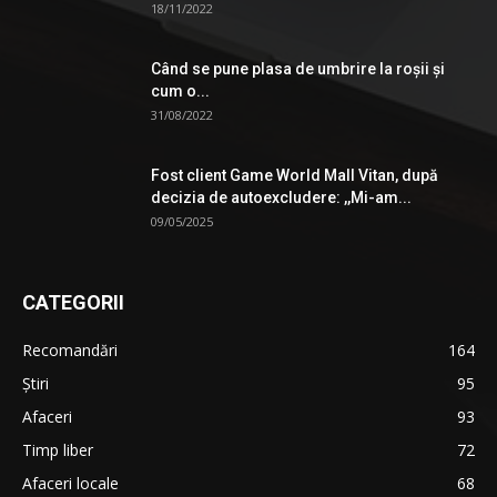
18/11/2022
Când se pune plasa de umbrire la roşii şi
cum o...
31/08/2022
Fost client Game World Mall Vitan, după
decizia de autoexcludere: ,,Mi-am...
09/05/2025
CATEGORII
Recomandări
164
Știri
95
Afaceri
93
Timp liber
72
Afaceri locale
68