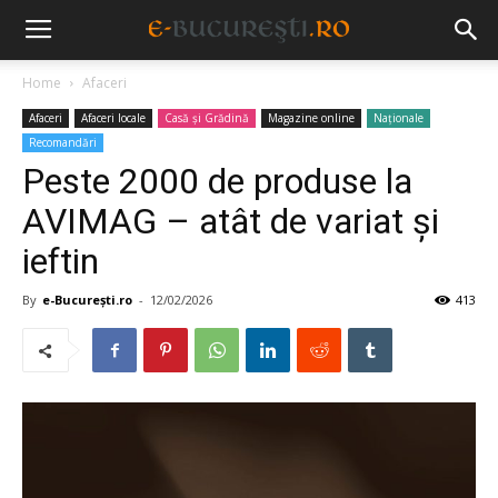
Home
Afaceri
Afaceri
Afaceri locale
Casă și Grădină
Magazine online
Naționale
Recomandări
Peste 2000 de produse la
AVIMAG – atât de variat şi
ieftin
By
e-București.ro
-
12/02/2026
413