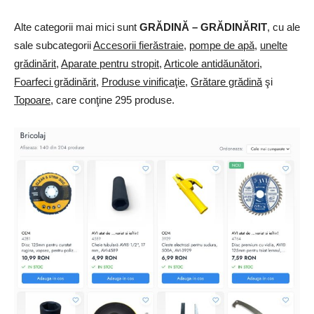
Alte categorii mai mici sunt
GRĂDINĂ – GRĂDINĂRIT
, cu ale
sale subcategorii
Accesorii fierăstraie
,
pompe de apă
,
unelte
grădinărit
,
Aparate pentru stropit
,
Articole antidăunători
,
Foarfeci grădinărit
,
Produse vinificaţie
,
Grătare grădină
şi
Topoare
, care conţine 295 produse.