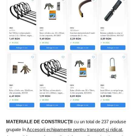
MATERIALE DE CONSTRUCŢII
cu un total de 237 produse
grupate în
Accesorii echipamente pentru transport şi ridicat
,