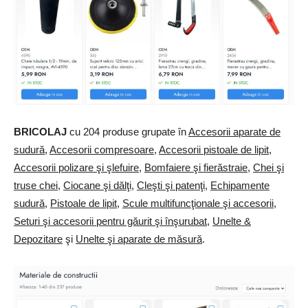
BRICOLAJ
cu 204 produse grupate în
Accesorii aparate de
sudură
,
Accesorii compresoare
,
Accesorii pistoale de lipit
,
Accesorii polizare şi şlefuire
,
Bomfaiere şi fierăstraie
,
Chei şi
truse chei
,
Ciocane şi dălţi
,
Cleşti şi patenţi
,
Echipamente
sudură
,
Pistoale de lipit
,
Scule multifuncţionale şi accesorii
,
Seturi şi accesorii pentru găurit şi înşurubat
,
Unelte &
Depozitare
şi
Unelte şi aparate de măsură
.