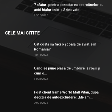
7 sfaturi pentru corectarea cearcănelor cu
acid hialuronic la Skinovate
25/06/2026
CELE MAI CITITE
Cât costă să faci o școală de aviație în
România?
18/11/2022
Când se pune plasa de umbrire la roşii şi
cum o...
31/08/2022
Fost client Game World Mall Vitan, după
decizia de autoexcludere: ,,Mi-am...
09/05/2025