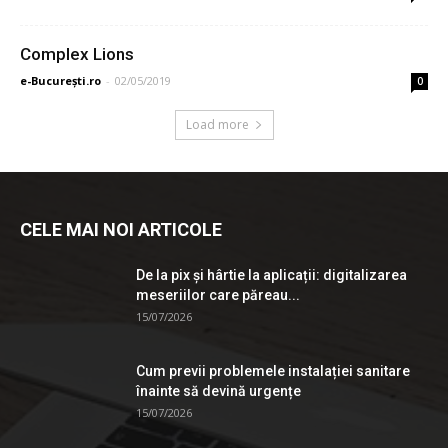
Complex Lions
e-București.ro
-
02/05/2019
0
Load more
CELE MAI NOI ARTICOLE
De la pix şi hârtie la aplicații: digitalizarea
meseriilor care păreau...
15/07/2026
Cum previi problemele instalației sanitare
înainte să devină urgențe
15/07/2026