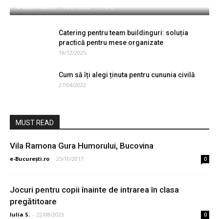
e-București.ro
-
06/01/2020
0
Catering pentru team buildinguri: soluția
practică pentru mese organizate
19/12/2025
Cum să îți alegi ținuta pentru cununia civilă
27/04/2022
MUST READ
Vila Ramona Gura Humorului, Bucovina
e-București.ro
-
25/10/2017
0
Jocuri pentru copii înainte de intrarea în clasa
pregătitoare
Iulia S.
-
22/08/2025
0