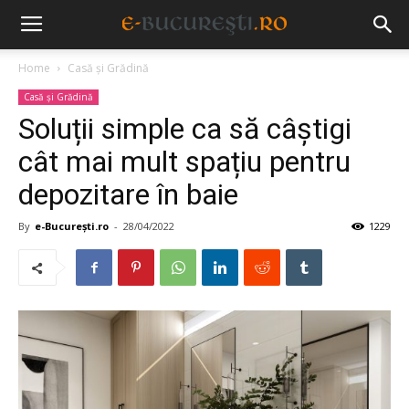
Home
Casă și Grădină
Casă și Grădină
Soluții simple ca să câștigi
cât mai mult spațiu pentru
depozitare în baie
By
e-București.ro
-
28/04/2022
1229