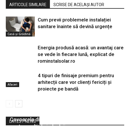
ARTICOLE SIMILARE
SCRISE DE ACELAȘI AUTOR
Cum previi problemele instalației
sanitare înainte să devină urgențe
Casă și Grădină
Energia produsă acasă: un avantaj care
se vede în fiecare lună, explicat de
rominstalsolar.ro
4 tipuri de finisaje premium pentru
arhitecții care vor clienți fericiți și
Afaceri
proiecte pe bandă
Afaceri
Covoarele din cauciuc – o alegere economică
LATEST NEWS
pentru multiple industrii