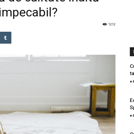
 impecabil?
1212
C
t
e-
E
S
e-