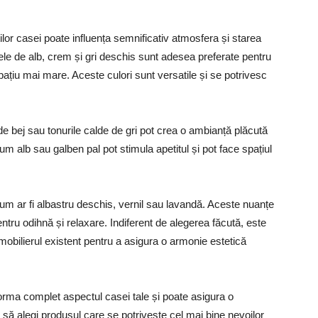
ților casei poate influența semnificativ atmosfera și starea
ele de alb, crem și gri deschis sunt adesea preferate pentru
spațiu mai mare. Aceste culori sunt versatile și se potrivesc
 de bej sau tonurile calde de gri pot crea o ambianță plăcută
um alb sau galben pal pot stimula apetitul și pot face spațiul
um ar fi albastru deschis, vernil sau lavandă. Aceste nuanțe
entru odihnă și relaxare. Indiferent de alegerea făcută, este
 mobilierul existent pentru a asigura o armonie estetică
forma complet aspectul casei tale și poate asigura o
i să alegi produsul care se potrivește cel mai bine nevoilor