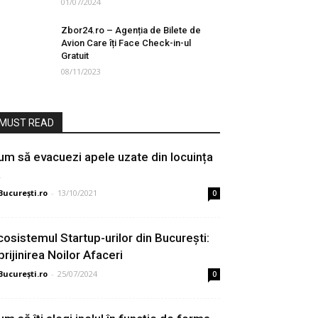
01/07/2024
Zbor24.ro – Agenția de Bilete de
Avion Care îți Face Check-in-ul
Gratuit
08/11/2023
MUST READ
um să evacuezi apele uzate din locuința
a
București.ro
-
13/10/2021
0
cosistemul Startup-urilor din București:
prijinirea Noilor Afaceri
București.ro
-
25/07/2024
0