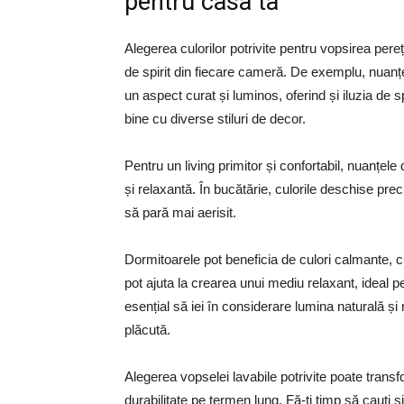
pentru casa ta
Alegerea culorilor potrivite pentru vopsirea pere
de spirit din fiecare cameră. De exemplu, nuanț
un aspect curat și luminos, oferind și iluzia de 
bine cu diverse stiluri de decor.
Pentru un living primitor și confortabil, nuanțele
și relaxantă. În bucătărie, culorile deschise prec
să pară mai aerisit.
Dormitoarele pot beneficia de culori calmante, c
pot ajuta la crearea unui mediu relaxant, ideal p
esențial să iei în considerare lumina naturală și
plăcută.
Alegerea vopselei lavabile potrivite poate trans
durabilitate pe termen lung. Fă-ți timp să cauți ș