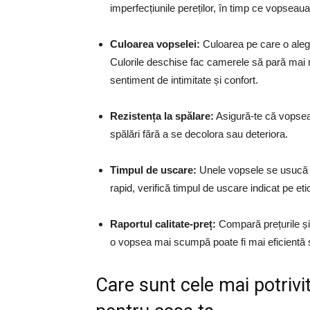
imperfecțiunile pereților, în timp ce vopseaua
Culoarea vopselei:
Culoarea pe care o aleg
Culorile deschise fac camerele să pară mai m
sentiment de intimitate și confort.
Rezistența la spălare:
Asigură-te că vopseau
spălări fără a se decolora sau deteriora.
Timpul de uscare:
Unele vopsele se usucă m
rapid, verifică timpul de uscare indicat pe eti
Raportul calitate-preț:
Compară prețurile și 
o vopsea mai scumpă poate fi mai eficientă ș
Care sunt cele mai potrivi