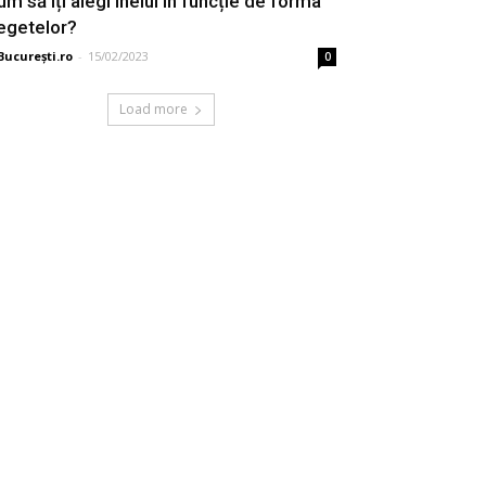
um să îți alegi inelul în funcție de forma
egetelor?
București.ro
-
15/02/2023
0
Load more