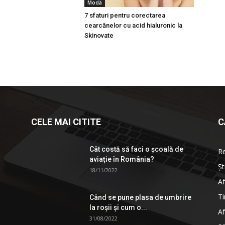
Modă
7 sfaturi pentru corectarea
cearcănelor cu acid hialuronic la
Skinovate
CELE MAI CITITE
C
Cât costă să faci o școală de
R
aviație în România?
Șt
18/11/2022
Af
Ti
Când se pune plasa de umbrire
la roşii şi cum o...
Af
31/08/2022