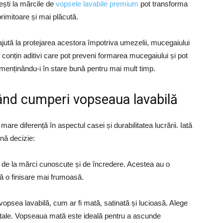
sești la mărcile de
vopsele lavabile premium
pot transforma
imitoare și mai plăcută.
 ajută la protejarea acestora împotriva umezelii, mucegaiului
 conțin aditivi care pot preveni formarea mucegaiului și pot
i menținându-i în stare bună pentru mai mult timp.
când cumperi vopseaua lavabilă
mare diferență în aspectul casei și durabilitatea lucrării. Iată
ună decizie:
de la mărci cunoscute și de încredere. Acestea au o
ră o finisare mai frumoasă.
vopsea lavabilă, cum ar fi mată, satinată și lucioasă. Alege
or tale. Vopseaua mată este ideală pentru a ascunde