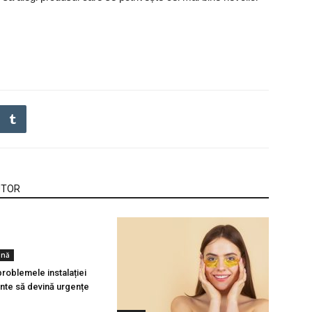
UTOR
ină
roblemele instalației
inte să devină urgențe