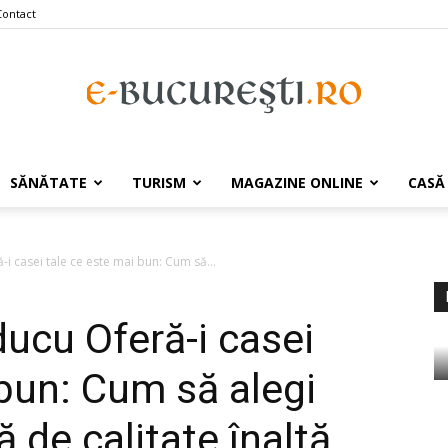
Contact
e-
SĂNĂTATE
TURISM
MAGAZINE ONLINE
CASĂ
-i casei tale ce este mai bun: Cum să...
Bucuresti.ro
ducu Oferă-i casei
 bun: Cum să alegi
 de calitate înaltă