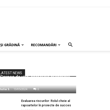
 ȘI GRĂDINĂ
RECOMANDĂRI
LATEST NEWS
Carnea de vită: secretele preparării
unui fel principal perfect
Iulia S.
-
13/05/2024
0
Evaluarea riscurilor: Rolul cheie al
rapoartelor în proiecte de succes