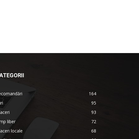
ATEGORII
ecomandări
164
iri
95
aceri
93
mp liber
72
aceri locale
68