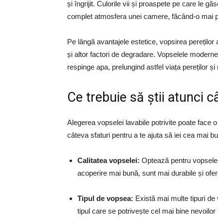
și îngrijit. Culorile vii și proaspete pe care le gă
complet atmosfera unei camere, făcând-o mai pr
Pe lângă avantajele estetice, vopsirea pereților
și altor factori de degradare. Vopselele moderne
respinge apa, prelungind astfel viața pereților ș
Ce trebuie să știi atunci 
Alegerea vopselei lavabile potrivite poate face o 
câteva sfaturi pentru a te ajuta să iei cea mai b
Calitatea vopselei:
Optează pentru vopsele 
acoperire mai bună, sunt mai durabile și ofe
Tipul de vopsea:
Există mai multe tipuri de 
tipul care se potrivește cel mai bine nevoil