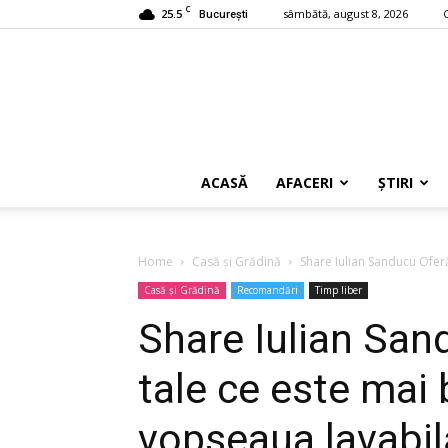
C
25.5
sâmbătă, august 8, 2026
București
ACASĂ
AFACERI
ȘTIRI
Home
Casă și Grădină
Share Iulian Sanducu Oferă
Casă și Grădină
Recomandări
Timp liber
Share Iulian San
tale ce este mai
vopseaua lavabilă