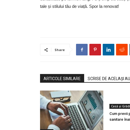
tale și stilului tău de viață. Spor la renovat!
Share
ARTICOLE SIMILARE
SCRISE DE ACELAȘI A
Casă și Grăd
Cum previi p
sanitare îna