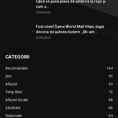
Când se pune plasa de umbrire la roşii şi
cum o...
31/08/2022
Fost client Game World Mall Vitan, după
decizia de autoexcludere: ,,Mi-am...
09/05/2025
CATEGORII
Recomandări
164
Știri
95
Afaceri
93
Timp liber
72
Afaceri locale
68
Sănătate
66
Naționale
64