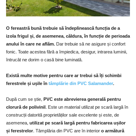
O fereastră bună trebuie să îndeplinească funcția de a
izola frigul și, de asemenea, căldura, în funcție de perioada
anului în care ne aflăm.
Dar trebuie să ne asigure și confort
fonic. Toate acestea fără a împiedica, desigur, intrarea luminii,
întrucât ne dorim o casă bine luminată.
Există multe motive pentru care ar trebui să îți schimbi
ferestrele și ușile în
tâmplărie din PVC Salamander
.
După cum se știe,
PVC este abrevierea generală pentru
clorură de polivinil
. Este un material utilizat pe scară largă în
construcții datorită proprietăților sale excelente și este, de
asemenea,
utilizat pe scară largă pentru fabricarea ușilor
și ferestrelor
. Tâmplăria din PVC are în interior
o armătură