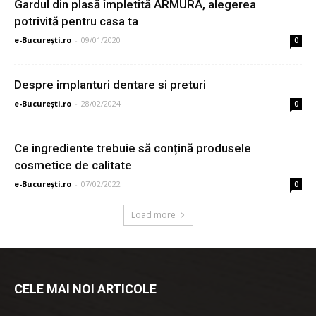
Gardul din plasă împletită ARMURA, alegerea
potrivită pentru casa ta
e-București.ro
-
09/01/2020
0
Despre implanturi dentare si preturi
e-București.ro
-
28/02/2024
0
Ce ingrediente trebuie să conțină produsele
cosmetice de calitate
e-București.ro
-
07/02/2022
0
Load more
CELE MAI NOI ARTICOLE