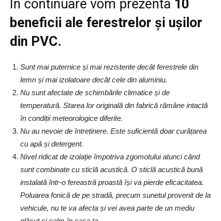
În continuare vom prezenta
10
beneficii ale ferestrelor și ușilor
din PVC.
Sunt mai puternice și mai rezistente decât ferestrele din
lemn și mai izolatoare decât cele din aluminiu.
Nu sunt afectate de schimbările climatice și de
temperatură. Starea lor originală din fabrică rămâne intactă
în condiții meteorologice diferite.
Nu au nevoie de întreținere. Este suficientă doar curățarea
cu apă și detergent.
Nivel ridicat de izolație împotriva zgomotului atunci când
sunt combinate cu sticlă acustică. O sticlă acustică bună
instalată într-o fereastră proastă își va pierde eficacitatea.
Poluarea fonică de pe stradă, precum sunetul provenit de la
vehicule, nu te va afecta și vei avea parte de un mediu
plăcut și calm în casa ta.