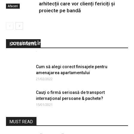
arhitecții care vor clienți fericiți și
Afaceri
proiecte pe bandă
Producţia de cutii din carton reciclat a crescut
Afaceri
consistent în ultimii ani
LATEST NEWS
e-București.ro
-
24/02/2021
0
Cum să alegi corect finisajele pentru
amenajarea apartamentului
21/02/2022
Cauţi o firmă serioasă de transport
internaţional persoane & pachete?
15/01/2021
MUST READ