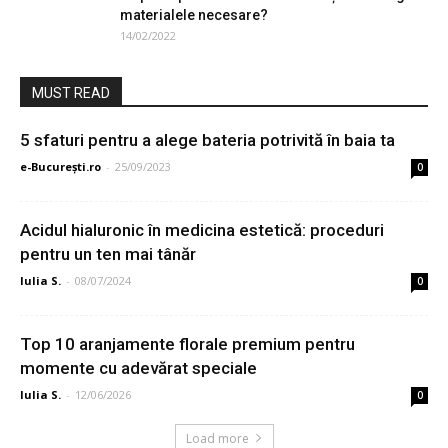
materialele necesare?
14/02/2022
MUST READ
5 sfaturi pentru a alege bateria potrivită în baia ta
e-București.ro
-
25/09/2023
0
Acidul hialuronic în medicina estetică: proceduri
pentru un ten mai tânăr
Iulia S.
-
08/07/2024
0
Top 10 aranjamente florale premium pentru
momente cu adevărat speciale
Iulia S.
-
12/06/2026
0
Load more