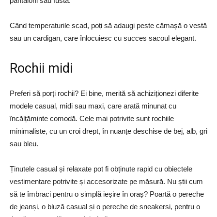
pantaloni sau fustă.
Când temperaturile scad, poți să adaugi peste cămașă o vestă
sau un cardigan, care înlocuiesc cu succes sacoul elegant.
Rochii midi
Preferi să porți rochii? Ei bine, merită să achiziționezi diferite
modele casual, midi sau maxi, care arată minunat cu
încălțăminte comodă. Cele mai potrivite sunt rochiile
minimaliste, cu un croi drept, în nuanțe deschise de bej, alb, gri
sau bleu.
Ținutele casual și relaxate pot fi obținute rapid cu obiectele
vestimentare potrivite și accesorizate pe măsură. Nu știi cum
să te îmbraci pentru o simplă ieșire în oraș? Poartă o pereche
de jeanși, o bluză casual și o pereche de sneakersi, pentru o