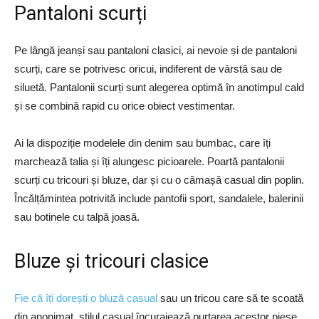
Pantaloni scurți
Pe lângă jeanși sau pantaloni clasici, ai nevoie și de pantaloni
scurți, care se potrivesc oricui, indiferent de vârstă sau de
siluetă. Pantalonii scurți sunt alegerea optimă în anotimpul cald
și se combină rapid cu orice obiect vestimentar.
Ai la dispoziție modelele din denim sau bumbac, care îți
marchează talia și îți alungesc picioarele. Poartă pantalonii
scurți cu tricouri și bluze, dar și cu o cămașă casual din poplin.
Încălțămintea potrivită include pantofii sport, sandalele, balerinii
sau botinele cu talpă joasă.
Bluze și tricouri clasice
Fie că îți dorești o bluză casual
sau un tricou care să te scoată
din anonimat, stilul casual încurajează purtarea acestor piese