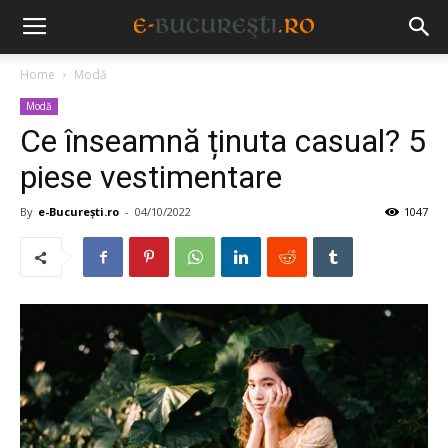
Home
Modă
Modă
Ce înseamnă ținuta casual? 5
piese vestimentare
By
e-București.ro
-
04/10/2022
1047