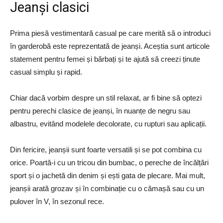
Jeanși clasici
Prima piesă vestimentară casual pe care merită să o introduci
în garderobă este reprezentată de jeanși. Aceștia sunt articole
statement pentru femei și bărbați și te ajută să creezi ținute
casual simplu și rapid.
Chiar dacă vorbim despre un stil relaxat, ar fi bine să optezi
pentru perechi clasice de jeanși, în nuanțe de negru sau
albastru, evitând modelele decolorate, cu rupturi sau aplicații.
Din fericire, jeanșii sunt foarte versatili și se pot combina cu
orice. Poartă-i cu un tricou din bumbac, o pereche de încălțări
sport și o jachetă din denim și ești gata de plecare. Mai mult,
jeanșii arată grozav și în combinație cu o cămașă sau cu un
pulover în V, în sezonul rece.