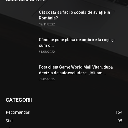
Cât costă să faci o școală de aviație în
România?
18/11/2022
Când se pune plasa de umbrire la roşii şi
cum o...
31/08/2022
Fost client Game World Mall Vitan, după
decizia de autoexcludere: ,,Mi-am...
09/05/2025
CATEGORII
Recomandări
164
Știri
95