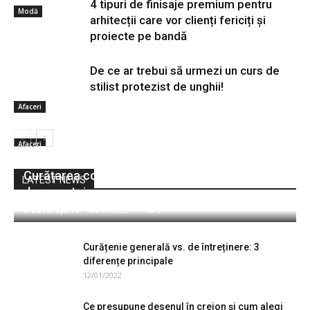
4 tipuri de finisaje premium pentru
Modă
arhitecții care vor clienți fericiți și
proiecte pe bandă
De ce ar trebui să urmezi un curs de
stilist protezist de unghii!
Afaceri
Afaceri
Curățarea covoarelor cu oțet: 6 avantaje și
LATEST NEWS
dezavantaje
e-București.ro
-
04/11/2022
0
Curățenie generală vs. de întreținere: 3
diferențe principale
12/01/2022
Ce presupune desenul în creion și cum alegi