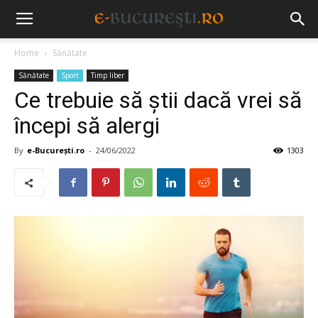
Home
Sănătate
Sănătate
Sport
Timp liber
Ce trebuie să știi dacă vrei să
începi să alergi
By
e-București.ro
-
24/06/2022
1303