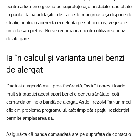
pentru a fixa bine glezna pe suprafețe ușor instabile, sau aflate
în pantă. Talpa adidașilor de trail este mai groasă și dispune de
striații, pentru o aderență excelentă pe sol noroios, vegetație
umedă sau pietriș. Nu se recomandă pentru utilizarea benzii
de alergare.
Ia în calcul și varianta unei benzi
de alergat
Dacă ai o agendă mult prea încărcată, însă îți dorești foarte
mult să practici acest sport benefic pentru sănătate, poți
comanda online o bandă de alergat. Astfel, rezolvi într-un mod
eficient problema programului, atât timp cât spațiul rezidențial
permite amplasarea sa.
Asigură-te că banda comandată are pe suprafața de contact o