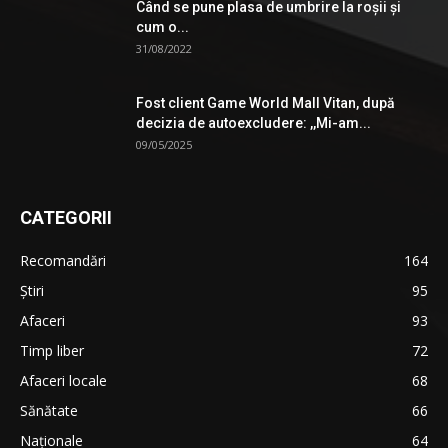
Când se pune plasa de umbrire la roşii şi
cum o...
31/08/2022
Fost client Game World Mall Vitan, după
decizia de autoexcludere: ,,Mi-am...
09/05/2025
CATEGORII
Recomandări
164
Știri
95
Afaceri
93
Timp liber
72
Afaceri locale
68
Sănătate
66
Naționale
64