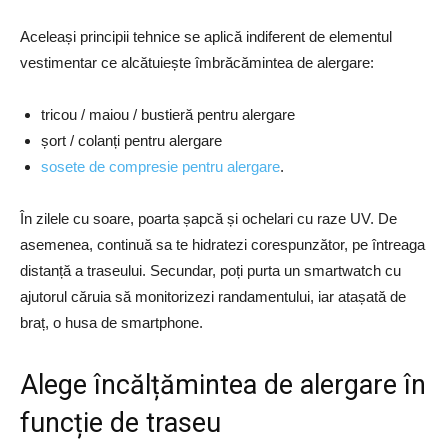
Aceleași principii tehnice se aplică indiferent de elementul
vestimentar ce alcătuiește îmbrăcămintea de alergare:
tricou / maiou / bustieră pentru alergare
șort / colanți pentru alergare
sosete de compresie pentru alergare
.
În zilele cu soare, poarta șapcă și ochelari cu raze UV. De
asemenea, continuă sa te hidratezi corespunzător, pe întreaga
distanță a traseului. Secundar, poți purta un smartwatch cu
ajutorul căruia să monitorizezi randamentului, iar atașată de
braț, o husa de smartphone.
Alege încălțămintea de alergare în
funcție de traseu