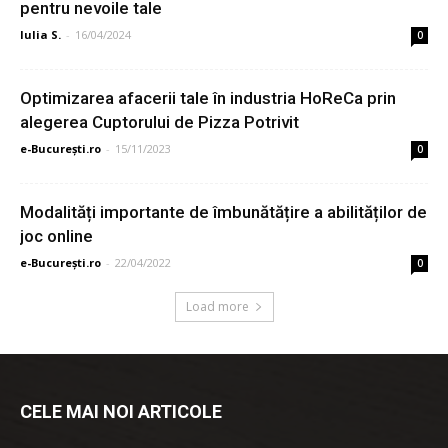
pentru nevoile tale
Iulia S.
-
16/04/2024
0
Optimizarea afacerii tale în industria HoReCa prin
alegerea Cuptorului de Pizza Potrivit
e-București.ro
-
15/11/2023
0
Modalități importante de îmbunătățire a abilităților de
joc online
e-București.ro
-
22/04/2022
0
Load more
CELE MAI NOI ARTICOLE