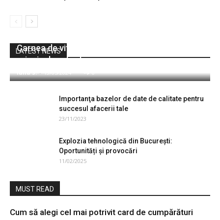
Afaceri
Carnea de vită: secretele preparării unui fel
LATEST NEWS
principal perfect
Iulia S.
-
13/05/2024
0
Importanţa bazelor de date de calitate pentru
succesul afacerii tale
23/11/2023
Explozia tehnologică din București:
Oportunități și provocări
11/02/2025
MUST READ
Cum să alegi cel mai potrivit card de cumpărături