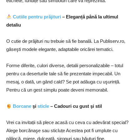
etichete, fundițe sau simboluri care vă reprezintă.
Cutiile pentru prăjituri
– Eleganță până la ultimul
detaliu
O cutie de prăjituri nu trebuie să fie banală. La Publiserv.ro,
găseşti modele elegante, adaptabile oricărei tematici.
Forme diferite, culori diverse, detalii personalizabile – totul
pentru ca deserturile tale să fie prezentate impecabil. Un
mesaj, o dată, un gând cald? Se pot adăuga cu uşurință.
Pentru că un gest simplu poate deveni memorabil.
Borcane
şi
sticle
– Cadouri cu gust şi stil
Vrei ca invitații să plece acasă cu ceva cu adevărat special?
Alege borcănaşe sau sticluțe Acestea pot fi umplute cu
pălincă, miere, dulceață, siropuri sau băuturi fine.