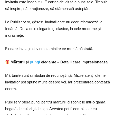
Invitația este începutul. E cartea de vizită a nunții tale. Trebuie
să inspire, să emoționeze, să stârnească aşteptări.
La Publiserv.ro, găseşti invitații care nu doar informează, ci
încântă. De la cele elegante şi clasice, la cele moderne şi
îndrăznețe.
Fiecare invitație devine o amintire ce merită păstrată.
Mărturii şi
pungi
elegante – Detalii care impresionează
Mărturiile sunt simboluri de recunoştință. Micile atenții oferite
invitaților pot spune multe despre voi. Iar prezentarea contează
enorm.
Publiserv oferă pungi pentru mărturii, disponibile într-o gamă
bogată de culori şi design. Acestea pot fi completate cu