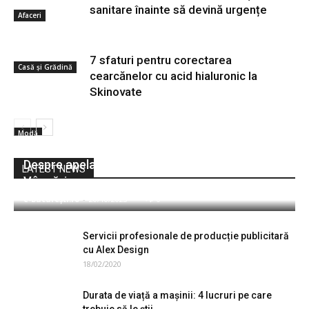
sanitare înainte să devină urgențe
Afaceri
7 sfaturi pentru corectarea
Casă și Grădină
cearcănelor cu acid hialuronic la
Skinovate
Modă
Despre apelarea la rece (cold calling) în
LATEST NEWS
Vânzări
e-București.ro
-
20/10/2023
0
Servicii profesionale de producție publicitară
cu Alex Design
18/02/2020
Durata de viață a mașinii: 4 lucruri pe care