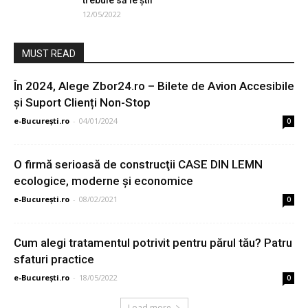
trebuie să le știi
12/05/2022
MUST READ
În 2024, Alege Zbor24.ro – Bilete de Avion Accesibile
și Suport Clienți Non-Stop
e-București.ro
-
04/01/2024
0
O firmă serioasă de construcţii CASE DIN LEMN
ecologice, moderne și economice
e-București.ro
-
08/02/2021
0
Cum alegi tratamentul potrivit pentru părul tău? Patru
sfaturi practice
e-București.ro
-
18/05/2022
0
Load more