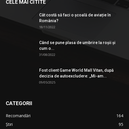
CELE MAI CITITE
Cât costă să faci o școală de aviație în
România?
18/11/2022
Când se pune plasa de umbrire la roşii şi
cum o...
31/08/2022
Fost client Game World Mall Vitan, după
decizia de autoexcludere: ,,Mi-am...
09/05/2025
CATEGORII
Recomandări
164
Știri
95