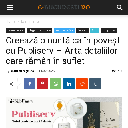
Home
Evenimente
Evenimente
Magazine online
Recomandări
Servicii
Știri
Timp liber
Creează o nuntă ca în poveşti
cu Publiserv – Arta detaliilor
care rămân în suflet
By
e-București.ro
-
14/07/2025
788