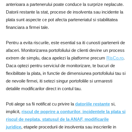
anterioara a partenerului poate conduce la surprize neplacute.
Datorii restante la stat, procese de insolventa sau incidente la
plata sunt aspecte ce pot afecta parteneriatul si stabilitatea
financiara a firmei tale.
Pentru a evita riscurile, este esential sa iti cunosti partenerii de
afaceri. Monitorizarea portofoliului de clienti devine un process
extrem de simplu, daca apelezi la platforme precum
RisCo.ro
.
Daca optezi pentru serviciul de monitorizare, te bucuri de
flexibilitate la plata, in functie de dimensiunea portofoliului tau si
de nevoile firmei, iti setezi singur portofoliile si urmaresti
detaliile modificarilor direct in contul tau.
Poti alege sa fii notificat cu privire la
datoriile restante
si,
implicit,
riscul de poprire a conturilor, incidentele la plata si
riscul de neplata, statusul de la ANAF, modificarile
juridice
, etapele procedurii de insolventa sau inscrierile in