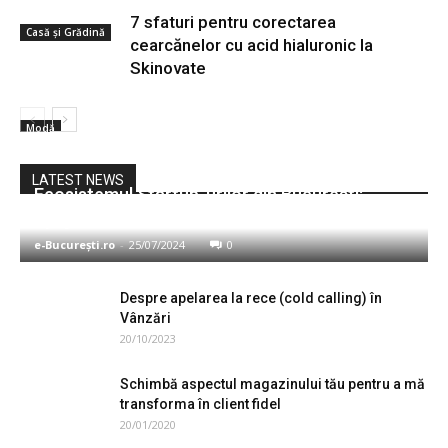
7 sfaturi pentru corectarea
Casă și Grădină
cearcănelor cu acid hialuronic la
Skinovate
Modă
LATEST NEWS
Ecosistemul Startup-urilor din București:
Sprijinirea Noilor Afaceri
e-București.ro
-
25/07/2024
0
Despre apelarea la rece (cold calling) în
Vânzări
20/10/2023
Schimbă aspectul magazinului tău pentru a mă
transforma în client fidel
20/01/2020