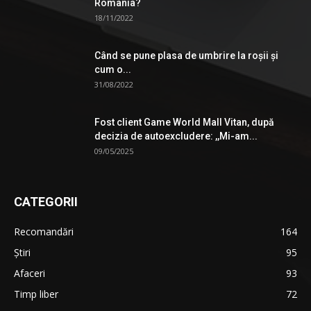
România?
18/11/2022
Când se pune plasa de umbrire la roşii şi
cum o...
31/08/2022
Fost client Game World Mall Vitan, după
decizia de autoexcludere: ,,Mi-am...
09/05/2025
CATEGORII
Recomandări
164
Știri
95
Afaceri
93
Timp liber
72