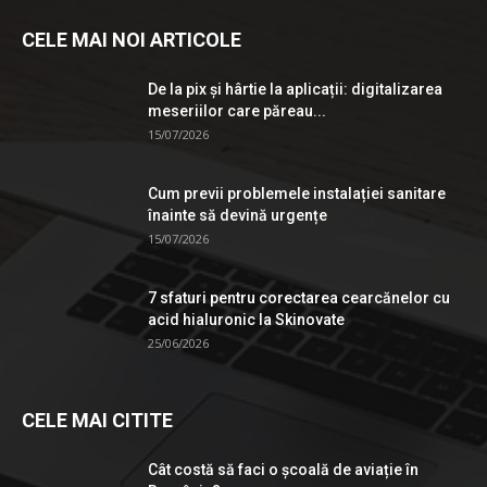
CELE MAI NOI ARTICOLE
De la pix şi hârtie la aplicații: digitalizarea
meseriilor care păreau...
15/07/2026
Cum previi problemele instalației sanitare
înainte să devină urgențe
15/07/2026
7 sfaturi pentru corectarea cearcănelor cu
acid hialuronic la Skinovate
25/06/2026
CELE MAI CITITE
Cât costă să faci o școală de aviație în