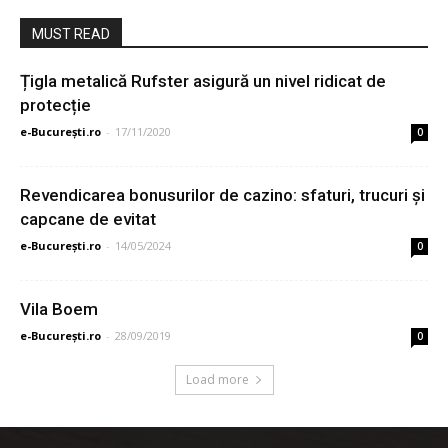
MUST READ
Țigla metalică Rufster asigură un nivel ridicat de
protecție
e-București.ro
-
17/11/2020
0
Revendicarea bonusurilor de cazino: sfaturi, trucuri și
capcane de evitat
e-București.ro
-
14/05/2024
0
Vila Boem
e-București.ro
-
28/09/2019
0
Load more