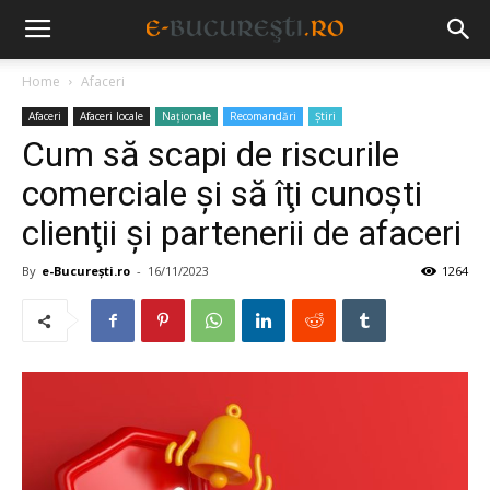
Home
Afaceri
Afaceri
Afaceri locale
Naționale
Recomandări
Știri
Cum să scapi de riscurile
comerciale şi să îţi cunoşti
clienţii şi partenerii de afaceri
By
e-București.ro
-
16/11/2023
1264