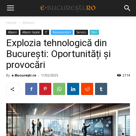
Home
Afaceri
Afaceri
Afaceri locale
IT
Recomandări
Servicii
Știri
Explozia tehnologică din
București: Oportunități și
provocări
By
e-București.ro
-
11/02/2025
2114