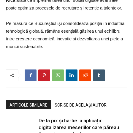
Rica
arată că implementarea unor soluții digitale avansate
poate optimiza procesele de recrutare și retenție a talentelor.
Pe măsură ce Bucureștiul își consolidează poziția în industria
tehnologică globală, rămâne esențială găsirea unui echilibru
între creștere economică, inovație și dezvoltarea unei piețe a
muncii sustenabile.
ARTICOLE SIMILARE
SCRISE DE ACELAȘI AUTOR
De la pix şi hârtie la aplicații:
digitalizarea meseriilor care păreau