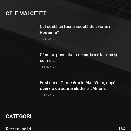
CELE MAI CITITE
Cât costă să faci o școală de aviație în
România?
18/11/2022
Când se pune plasa de umbrire la roşii şi
cum o...
31/08/2022
Fost client Game World Mall Vitan, după
decizia de autoexcludere: ,,Mi-am...
09/05/2025
CATEGORII
Recomandări
164