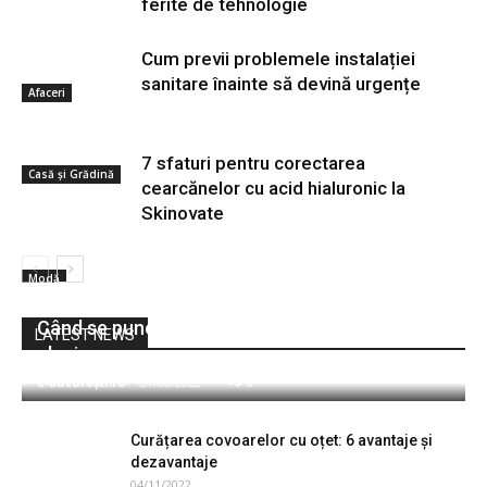
ferite de tehnologie
Cum previi problemele instalației
sanitare înainte să devină urgențe
Afaceri
7 sfaturi pentru corectarea
Casă și Grădină
cearcănelor cu acid hialuronic la
Skinovate
Modă
Când se pune plasa de umbrire la roşii şi cum o
LATEST NEWS
alegi
e-București.ro
-
31/08/2022
0
Curățarea covoarelor cu oțet: 6 avantaje și
dezavantaje
04/11/2022