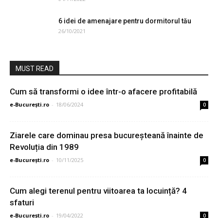
6 idei de amenajare pentru dormitorul tău
26/10/2021
MUST READ
Cum să transformi o idee într-o afacere profitabilă
e-București.ro
-
18/06/2024
0
Ziarele care dominau presa bucureșteană înainte de
Revoluția din 1989
e-București.ro
-
10/11/2025
0
Cum alegi terenul pentru viitoarea ta locuință? 4
sfaturi
e-București.ro
-
19/04/2022
0