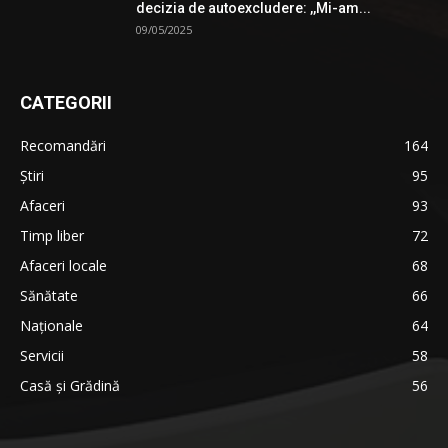
decizia de autoexcludere: ,,Mi-am...
09/05/2025
CATEGORII
Recomandări
164
Știri
95
Afaceri
93
Timp liber
72
Afaceri locale
68
Sănătate
66
Naționale
64
Servicii
58
Casă și Grădină
56