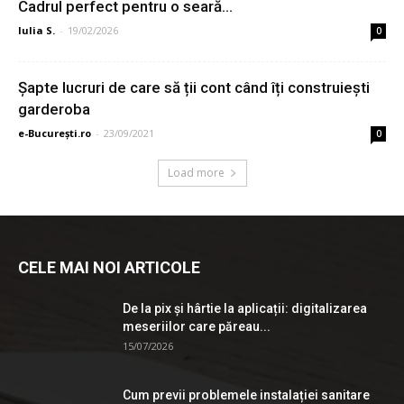
Cadrul perfect pentru o seară...
Iulia S.
-
19/02/2026
0
Șapte lucruri de care să ții cont când îți construiești
garderoba
e-București.ro
-
23/09/2021
0
Load more
CELE MAI NOI ARTICOLE
De la pix şi hârtie la aplicații: digitalizarea
meseriilor care păreau...
15/07/2026
Cum previi problemele instalației sanitare