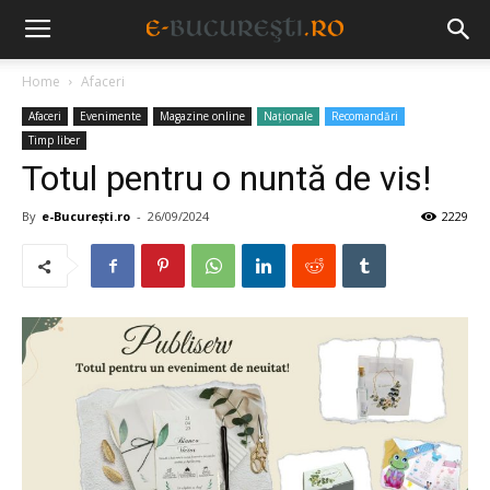
Home
Afaceri
Afaceri
Evenimente
Magazine online
Naționale
Recomandări
Timp liber
Totul pentru o nuntă de vis!
By
e-București.ro
-
26/09/2024
2229