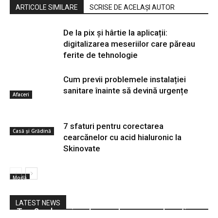
ARTICOLE SIMILARE
SCRISE DE ACELAȘI AUTOR
De la pix şi hârtie la aplicații:
digitalizarea meseriilor care păreau
ferite de tehnologie
Cum previi problemele instalației
sanitare înainte să devină urgențe
Afaceri
7 sfaturi pentru corectarea
Casă și Grădină
cearcănelor cu acid hialuronic la
Skinovate
Modă
LATEST NEWS
Top 3 cele mai performante camere de acțiune