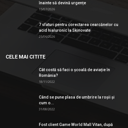
înainte să devină urgențe
15/07/2026
7 sfaturi pentru corectarea cearcănelor cu
acid hialuronic la Skinovate
25/06/2026
CELE MAI CITITE
Cât costă să faci o școală de aviație în
România?
18/11/2022
Când se pune plasa de umbrire la roşii şi
cum o...
31/08/2022
Fost client Game World Mall Vitan, după