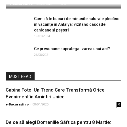
e-București.ro
-
29/09/2021
0
Cum să te bucuri de minunile naturale plecând
în vacanțe în Antalya: vizitând cascade,
canioane și peșteri
19/01/2024
Ce presupune supralegalizarea unui act?
26/08/2021
MUST READ
Cabina Foto: Un Trend Care Transformă Orice
Eveniment în Amintiri Unice
e-București.ro
-
08/01/2025
0
De ce să alegi Domeniile Săftica pentru 8 Martie: