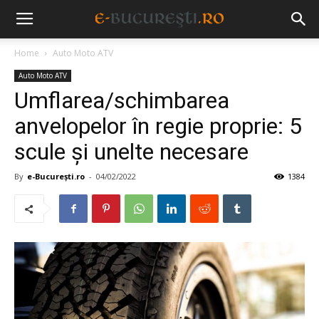
Home
Auto Moto ATV
Auto Moto ATV
Umflarea/schimbarea
anvelopelor în regie proprie: 5
scule și unelte necesare
By
e-București.ro
-
04/02/2022
1384