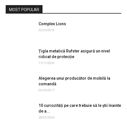
MOST POPULAR
Complex Lions
Auto Moto ATV
02/05/2019
Țigla metalică Rufster asigură un nivel
ridicat de protecție
17/11/2020
Alegerea unui producător de mobilă la
comandă
06/10/2017
10 curiozități pe care trebuie să le știi înainte
de a...
28/03/2024