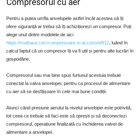
Compresorul cu aer
Pentru a putea umfla anvelopele astfel încât acestea să îți
ofere siguranță ar trebui să îți achiziționezi un compresor. Poți
alege unul dintre modelele de aici
https://mathaus.ro/c/compresoare-si-accesorii/612
, luând în
calcul faptul că un compresor îți va fi util și pentru alte lucrări în
gospodărie.
Compresorul sau mai bine spus furtunul acestuia trebuie
conectat la valva anvelopei, pentru ca procesul de alimentare
cu aer să se desfășoare în cele mai bune condiții.
Atunci când presiune aerului la nivelul anvelopei este potrivită,
tot ceea ce trebuie să faci este să oprești și să deconectezi
compresorul, operațiune finalizată cu închiderea valvei de
alimentare a anvelopei.