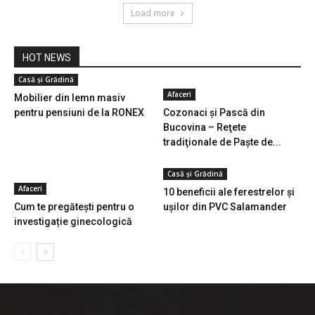
Load more
HOT NEWS
Casă și Grădină
Afaceri
Mobilier din lemn masiv
pentru pensiuni de la RONEX
Cozonaci şi Pască din
Bucovina – Reţete
tradiţionale de Paşte de...
Casă și Grădină
Afaceri
10 beneficii ale ferestrelor și
Cum te pregătești pentru o
ușilor din PVC Salamander
investigație ginecologică