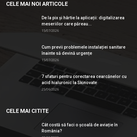
CELE MAI NOI ARTICOLE
De la pix şi hârtie la aplicații: digitalizarea
meseriilor care păreau...
15/07/2026
Cum previi problemele instalației sanitare
înainte să devină urgențe
15/07/2026
7 sfaturi pentru corectarea cearcănelor cu
acid hialuronic la Skinovate
25/06/2026
CELE MAI CITITE
Cât costă să faci o școală de aviație în
România?