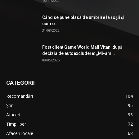
18/11/2022
Când se pune plasa de umbrire la roşii şi
cum o...
31/08/2022
Fost client Game World Mall Vitan, după
decizia de autoexcludere: ,,Mi-am...
09/05/2025
CATEGORII
Recomandări
164
Știri
95
Afaceri
93
Timp liber
72
Afaceri locale
68