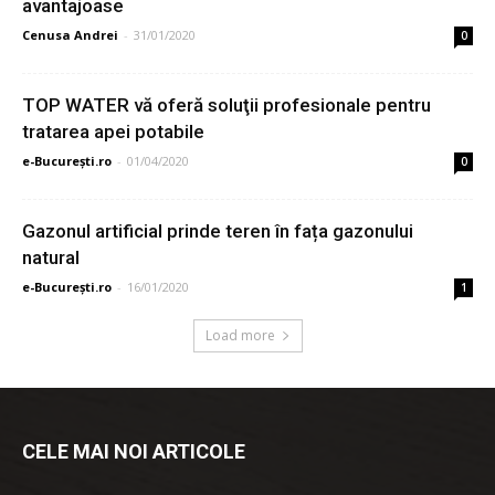
avantajoase
Cenusa Andrei
-
31/01/2020
0
TOP WATER vă oferă soluţii profesionale pentru
tratarea apei potabile
e-București.ro
-
01/04/2020
0
Gazonul artificial prinde teren în fața gazonului
natural
e-București.ro
-
16/01/2020
1
Load more
CELE MAI NOI ARTICOLE