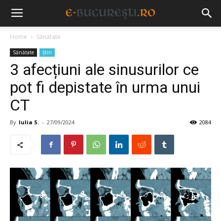
Home
Sănătate
Sănătate
Știri
3 afecțiuni ale sinusurilor ce
pot fi depistate în urma unui
CT
By
Iulia S.
-
27/09/2024
2084