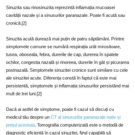
Sinuzita sau rinosinuzita reprezintă inflamația mucoasei
cavității nazale și a sinusurilor paranazale. Poate fi acută sau
cronică.[2]
Sinuzita acută durează mai puțin de patru săptămâni. Printre
simptomele comune se numără respirația urât mirositoare,
tusea, oboseala, febra, durerile de cap, durerea în spatele
ochilor, congestia nazală și rinoreea, durerile în gât și picurarea
postnazală. Simptomele sinuzitei cronice sunt similare cu cele
ale sinuzitei acute. Diferența constă în faptul că este mai
persistentă, simptomele și inflamația sinusurilor persistând mai
mult de trei luni.[2]
Dacă ai astfel de simptome, poate fi cazul să discuți cu
medicul tău despre un
CT al sinusurilor paranazale nativ și
prețul acestuia
. Tomografia computerizată este o metodă de
diagnostic eficientă în cazul sinuzitei, fiind capabilă să