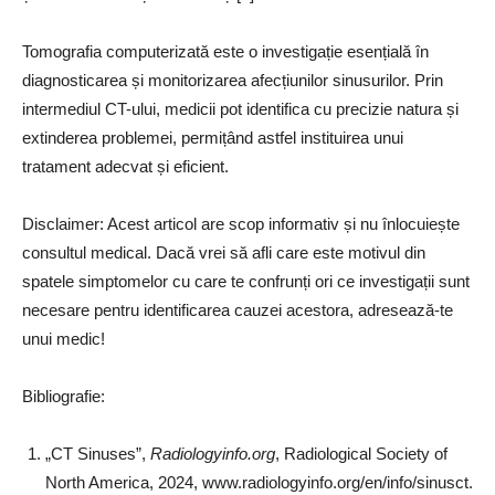
Tomografia computerizată este o investigație esențială în
diagnosticarea și monitorizarea afecțiunilor sinusurilor. Prin
intermediul CT-ului, medicii pot identifica cu precizie natura și
extinderea problemei, permițând astfel instituirea unui
tratament adecvat și eficient.
Disclaimer: Acest articol are scop informativ și nu înlocuiește
consultul medical. Dacă vrei să afli care este motivul din
spatele simptomelor cu care te confrunți ori ce investigații sunt
necesare pentru identificarea cauzei acestora, adresează-te
unui medic!
Bibliografie:
„CT Sinuses”,
Radiologyinfo.org
, Radiological Society of
North America, 2024, www.radiologyinfo.org/en/info/sinusct.