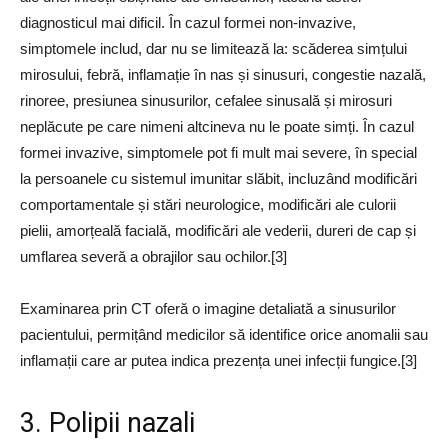
diagnosticul mai dificil. În cazul formei non-invazive,
simptomele includ, dar nu se limitează la: scăderea simțului
mirosului, febră, inflamație în nas și sinusuri, congestie nazală,
rinoree, presiunea sinusurilor, cefalee sinusală și mirosuri
neplăcute pe care nimeni altcineva nu le poate simți. În cazul
formei invazive, simptomele pot fi mult mai severe, în special
la persoanele cu sistemul imunitar slăbit, incluzând modificări
comportamentale și stări neurologice, modificări ale culorii
pielii, amorțeală facială, modificări ale vederii, dureri de cap și
umflarea severă a obrajilor sau ochilor.[3]
Examinarea prin CT oferă o imagine detaliată a sinusurilor
pacientului, permițând medicilor să identifice orice anomalii sau
inflamații care ar putea indica prezența unei infecții fungice.[3]
3. Polipii nazali