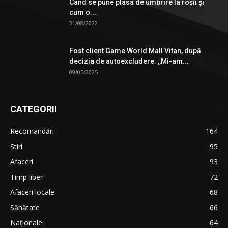
Când se pune plasa de umbrire la roşii şi
cum o...
31/08/2022
Fost client Game World Mall Vitan, după
decizia de autoexcludere: ,,Mi-am...
09/05/2025
CATEGORII
Recomandări
164
Știri
95
Afaceri
93
Timp liber
72
Afaceri locale
68
Sănătate
66
Naționale
64