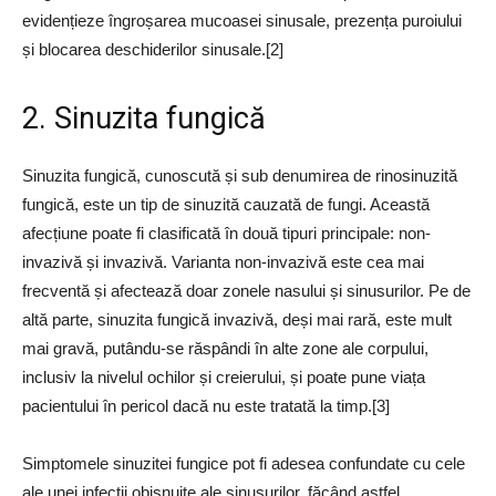
evidențieze îngroșarea mucoasei sinusale, prezența puroiului
și blocarea deschiderilor sinusale.[2]
2. Sinuzita fungică
Sinuzita fungică, cunoscută și sub denumirea de rinosinuzită
fungică, este un tip de sinuzită cauzată de fungi. Această
afecțiune poate fi clasificată în două tipuri principale: non-
invazivă și invazivă. Varianta non-invazivă este cea mai
frecventă și afectează doar zonele nasului și sinusurilor. Pe de
altă parte, sinuzita fungică invazivă, deși mai rară, este mult
mai gravă, putându-se răspândi în alte zone ale corpului,
inclusiv la nivelul ochilor și creierului, și poate pune viața
pacientului în pericol dacă nu este tratată la timp.[3]
Simptomele sinuzitei fungice pot fi adesea confundate cu cele
ale unei infecții obișnuite ale sinusurilor, făcând astfel