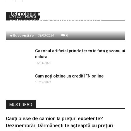
Afaceri
Tehnologia în arhitectura vânzării: Utilizarea
LATEST NEWS
instrumentelor şi platformelor pentru a
îmbunătăţi performanţa
e-București.ro
-
08/03/2024
0
Gazonul artificial prinde teren în fața gazonului
natural
16/01/2020
Cum poți obține un credit IFN online
13/12/2021
MUST READ
Cauți piese de camion la prețuri excelente?
Dezmembrări Dărmănești te așteaptă cu prețuri