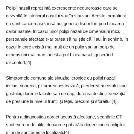
Polipii nazali reprezintă excrescențe nedureroase care se
dezvoltă în interiorul nasului sau în sinusuri. Aceste formațiuni
nu sunt canceroase, însă pot genera disconfort prin blocarea
căilor nazale. În cazul unor polipi nazali de dimensiuni mici,
persoanele afectate s-ar putea să nu știe că îi au. În schimb, în
cazul în care există mai mult de un polip sau un polip de
dimensiuni mai mari, aceștia pot bloca nasul, generând
disconfort.[4]
Simptomele comune ale sinuzitei cronice cu polipi nazali
includ: rinoreea, picurarea postnazală, pierderea mirosului sau
gustului, durerile faciale sau de cap, durerea de dinți, senzația
de presiune la nivelul frunții și feței, precum și sforăitul.[4]
Pentru a diagnostica corect această afecțiune, scanările CT
sunt extrem de utile, deoarece pot arăta dimensiunea polipilor
și unde sunt aceștia localizați.[4]