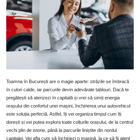
Toamna în București are o magie aparte: străzile se îmbracă
în culori calde, iar parcurile devin adevărate tablouri. Dacă te
pregătești să aterizezi în capitală și vrei să simți energia
orașului din confortul unei mașini, închirierea unui autovehicul
este soluția perfectă. Astfel, îți vei organiza timpul cum îți
dorești și vei putea explora toate colțurile orașului, de la centrul
vechi plin de istorie, până la parcurile liniștite din nordul
capitalei. Vei afla cum să închiriezi o mașină, la ce să fii atent