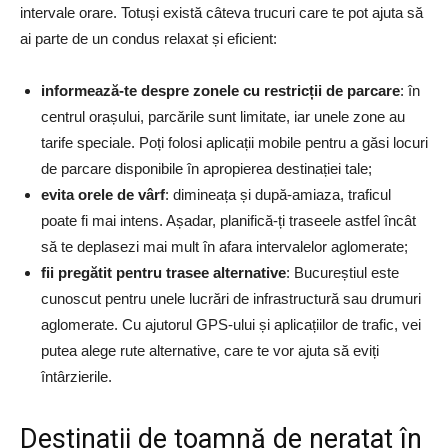
intervale orare. Totuși există câteva trucuri care te pot ajuta să
ai parte de un condus relaxat și eficient:
informează-te despre zonele cu restricții de parcare
: în
centrul orașului, parcările sunt limitate, iar unele zone au
tarife speciale. Poți folosi aplicații mobile pentru a găsi locuri
de parcare disponibile în apropierea destinației tale;
evita orele de vârf
: dimineața și după-amiaza, traficul
poate fi mai intens. Așadar, planifică-ți traseele astfel încât
să te deplasezi mai mult în afara intervalelor aglomerate;
fii pregătit pentru trasee alternative
: Bucureștiul este
cunoscut pentru unele lucrări de infrastructură sau drumuri
aglomerate. Cu ajutorul GPS-ului și aplicațiilor de trafic, vei
putea alege rute alternative, care te vor ajuta să eviți
întârzierile.
Destinații de toamnă de neratat în