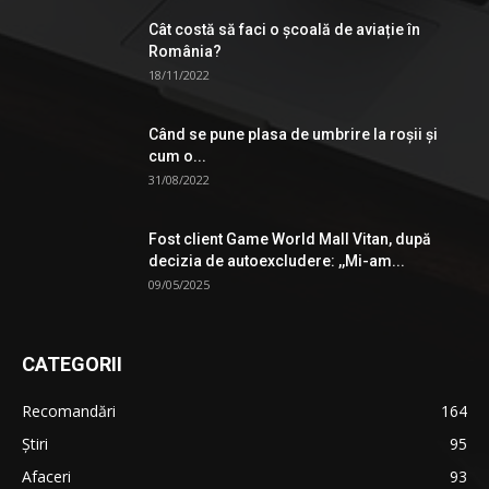
Cât costă să faci o școală de aviație în
România?
18/11/2022
Când se pune plasa de umbrire la roşii şi
cum o...
31/08/2022
Fost client Game World Mall Vitan, după
decizia de autoexcludere: ,,Mi-am...
09/05/2025
CATEGORII
Recomandări
164
Știri
95
Afaceri
93