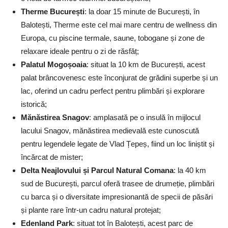
Therme București
: la doar 15 minute de București, în
Balotești, Therme este cel mai mare centru de wellness din
Europa, cu piscine termale, saune, tobogane și zone de
relaxare ideale pentru o zi de răsfăț;
Palatul Mogoșoaia
: situat la 10 km de București, acest
palat brâncovenesc este înconjurat de grădini superbe și un
lac, oferind un cadru perfect pentru plimbări și explorare
istorică;
Mănăstirea Snagov
: amplasată pe o insulă în mijlocul
lacului Snagov, mănăstirea medievală este cunoscută
pentru legendele legate de Vlad Țepeș, fiind un loc liniștit și
încărcat de mister;
Delta Neajlovului și Parcul Natural Comana
: la 40 km
sud de București, parcul oferă trasee de drumeție, plimbări
cu barca și o diversitate impresionantă de specii de păsări
și plante rare într-un cadru natural protejat;
Edenland Park
: situat tot în Balotești, acest parc de