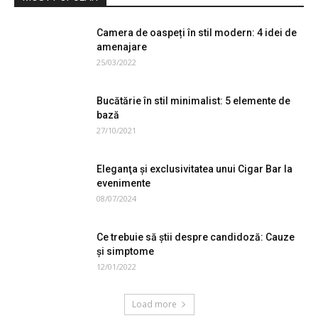
Camera de oaspeți în stil modern: 4 idei de
amenajare
25/03/2022
Bucătărie în stil minimalist: 5 elemente de
bază
27/10/2021
Eleganţa şi exclusivitatea unui Cigar Bar la
evenimente
08/07/2024
Ce trebuie să știi despre candidoză: Cauze
și simptome
12/01/2022
Load more