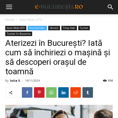
Home
Auto Moto ATV
Auto Moto ATV
Recomandări
Servicii
Timp liber
Turism
Turism în Bucovina
Aterizezi în București? Iată
cum să închiriezi o mașină și
să descoperi orașul de
toamnă
By
Iulia S.
-
14/11/2024
954