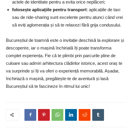
actele de identitate pentru a evita orice neplăceri;
folosește aplicațiile pentru transport
: aplicațiile de taxi
sau de ride-sharing sunt excelente pentru atunci când vrei
să eviți aglomerația și să te relaxezi fără grija condusului.
Bucureștiul de toamnă este o invitație deschisă la explorare și
descoperire, iar o mașină închiriată îți poate transforma
complet experiența. Fie că te plimbi prin parcurile pline de
culoare sau admiri arhitectura clădirilor istorice, acest oraș te
va surprinde și îți va oferi o experiență memorabilă. Așadar,
închiriază o mașină, pregătește-te de aventură și lasă
Bucureștiul să te fascineze în ritmul lui unic!