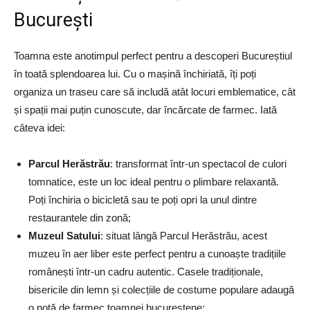
București
Toamna este anotimpul perfect pentru a descoperi Bucureștiul
în toată splendoarea lui. Cu o mașină închiriată, îți poți
organiza un traseu care să includă atât locuri emblematice, cât
și spații mai puțin cunoscute, dar încărcate de farmec. Iată
câteva idei:
Parcul Herăstrău
: transformat într-un spectacol de culori
tomnatice, este un loc ideal pentru o plimbare relaxantă.
Poți închiria o bicicletă sau te poți opri la unul dintre
restaurantele din zonă;
Muzeul Satului
: situat lângă Parcul Herăstrău, acest
muzeu în aer liber este perfect pentru a cunoaște tradițiile
românești într-un cadru autentic. Casele tradiționale,
bisericile din lemn și colecțiile de costume populare adaugă
o notă de farmec toamnei bucureștene;