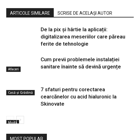
ARTICOLE SIMILARE
SCRISE DE ACELAȘI AUTOR
De la pix şi hârtie la aplicații:
digitalizarea meseriilor care păreau
ferite de tehnologie
Cum previi problemele instalației
sanitare înainte să devină urgențe
Afaceri
7 sfaturi pentru corectarea
Casă și Grădină
cearcănelor cu acid hialuronic la
Skinovate
Modă
MOST POPULAR