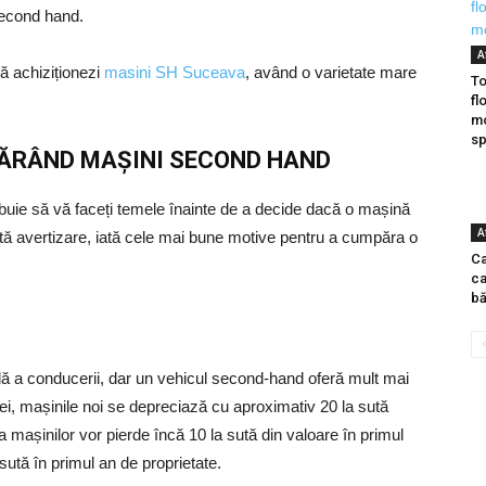
econd hand.
A
să achiziționezi
masini SH Suceava
, având o varietate mare
To
fl
mo
sp
PĂRÂND MAȘINI SECOND HAND
ebuie să vă faceți temele înainte de a decide dacă o mașină
A
tă avertizare, iată cele mai bune motive pentru a cumpăra o
Ca
ca
bă
bilă a conducerii, dar un vehicul second-hand oferă mult mai
ei, mașinile noi se depreciază cu aproximativ 20 la sută
 mașinilor vor pierde încă 10 la sută din valoare în primul
sută în primul an de proprietate.