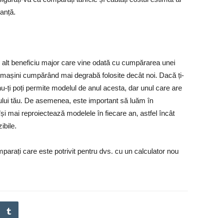
tanță.
n alt beneficiu major care vine odată cu cumpărarea unei
mașini cumpărând mai degrabă folosite decât noi. Dacă ți-
nu-ți poți permite modelul de anul acesta, dar unul care are
etului tău. De asemenea, este important să luăm în
și mai reproiectează modelele în fiecare an, astfel încât
ibile.
mparați care este potrivit pentru dvs. cu un calculator nou