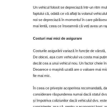
Un vehicul folosit se depreciază într-un ritm mu
faptului că, odată ce vă aflați la volanul vehicul
noi se depreciază în momentul în care părăsesc
mai lentă, ceea ce înseamnă că veți avea un ra
Costuri mai mici de asigurare
Costurile asigurării variază în funcție de vârstă, 
De obicei, așa cum vehiculul va costa mai puțin
decât cea a unui vehicul nou. Un factor cheie în
Deoarece o mașină uzată are o valoare mai mică 
fie mai mic.
În ceea ce privește acoperirea recomandată, dacă
considerare răspunderea numai dacă statul dvs.
și împotriva coliziunilor dacă vehiculul dvs. est
consistente, așa că, pentru a economisi bani, asi