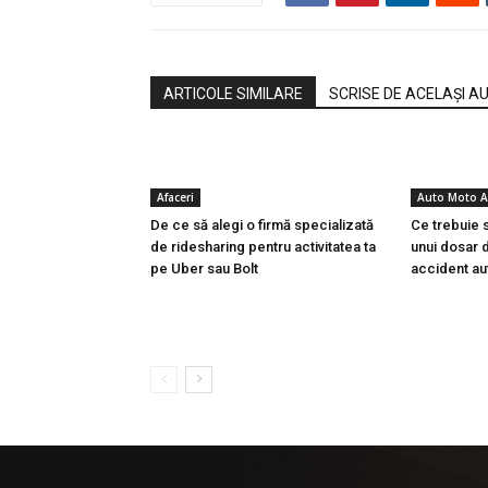
ARTICOLE SIMILARE
SCRISE DE ACELAȘI A
Afaceri
Auto Moto 
De ce să alegi o firmă specializată
Ce trebuie 
de ridesharing pentru activitatea ta
unui dosar 
pe Uber sau Bolt
accident au