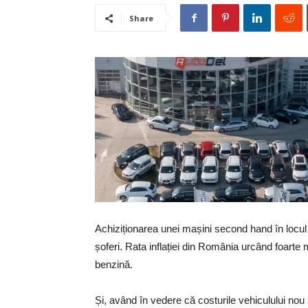
Share
Achiziționarea unei mașini second hand în locul
șoferi. Rata inflației din România urcând foarte
benzină.
Și, având în vedere că costurile vehiculului no