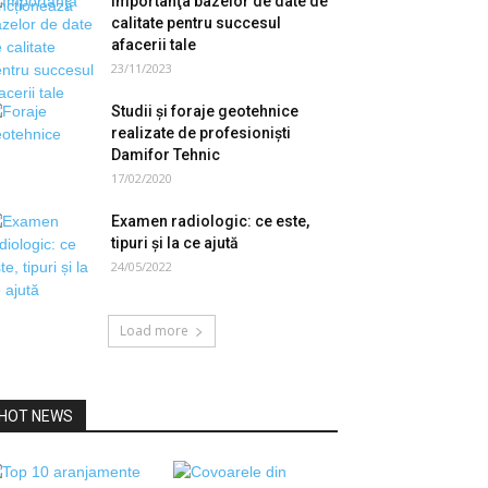
Importanţa bazelor de date de
calitate pentru succesul
afacerii tale
23/11/2023
Studii și foraje geotehnice
realizate de profesioniști
Damifor Tehnic
17/02/2020
Examen radiologic: ce este,
tipuri și la ce ajută
24/05/2022
Load more
HOT NEWS