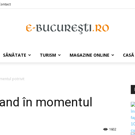
Contact
e-
SĂNĂTATE
TURISM
MAGAZINE ONLINE
CASĂ
entul potrivit
Bucuresti.ro
and în momentul
1602