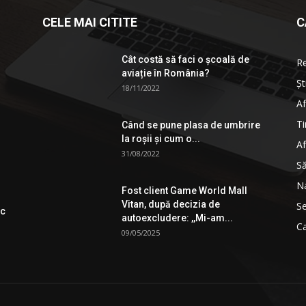
CELE MAI CITITE
C
Cât costă să faci o școală de
R
aviație în România?
Șt
18/11/2022
Af
Ti
Când se pune plasa de umbrire
la roşii şi cum o...
Af
31/08/2022
S
Na
Fost client Game World Mall
Vitan, după decizia de
Se
ic
autoexcludere: ,,Mi-am...
Ca
09/05/2025