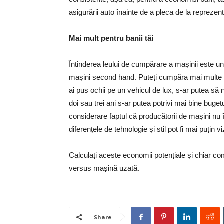
asigurării auto înainte de a pleca de la reprezen
Mai mult pentru banii tăi
Întinderea leului de cumpărare a mașinii este u
mașini second hand. Puteți cumpăra mai multe 
ai pus ochii pe un vehicul de lux, s-ar putea să 
doi sau trei ani s-ar putea potrivi mai bine bug
considerare faptul că producătorii de mașini nu î
diferențele de tehnologie și stil pot fi mai puțin viz
Calculați aceste economii potențiale și chiar co
versus mașină uzată.
Share