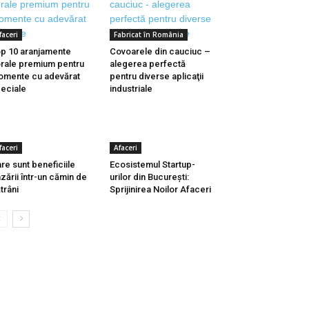
faceri
Fabricat în România
p 10 aranjamente
Covoarele din cauciuc –
orale premium pentru
alegerea perfectă
mente cu adevărat
pentru diverse aplicaţii
eciale
industriale
faceri
Afaceri
re sunt beneficiile
Ecosistemul Startup-
zării într-un cămin de
urilor din București:
trâni
Sprijinirea Noilor Afaceri