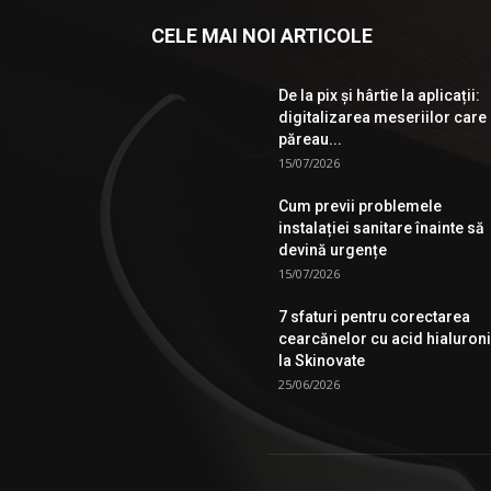
CELE MAI NOI ARTICOLE
De la pix şi hârtie la aplicații:
digitalizarea meseriilor care
păreau...
15/07/2026
Cum previi problemele
instalației sanitare înainte să
devină urgențe
15/07/2026
7 sfaturi pentru corectarea
cearcănelor cu acid hialuron
la Skinovate
25/06/2026