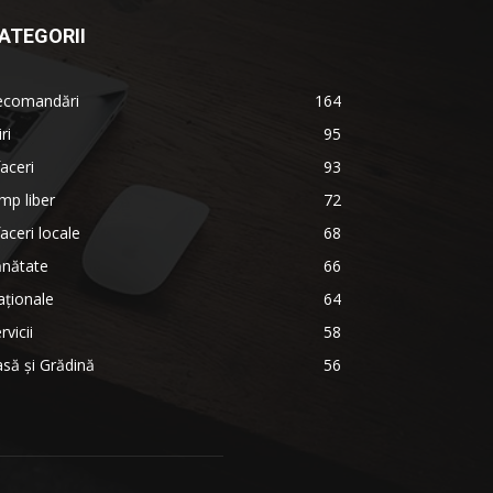
ATEGORII
ecomandări
164
iri
95
aceri
93
mp liber
72
aceri locale
68
ănătate
66
ționale
64
rvicii
58
să și Grădină
56