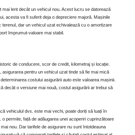
lt mai lent decât un vehicul nou. Acest lucru se datorează
ului, acesta va fi suferit deja o depreciere majoră. Mașinile
 terenul, dar un vehicul uzat echivalează cu o amortizare
port împrumut-valoare mai stabil.
istoric de conducere, scor de credit, kilometraj și locație.
, asigurarea pentru un vehicul uzat tinde să fie mai mică
 determinarea costului asigurării auto este valoarea mașinii.
decât o versiune mai nouă, costul asigurării ar trebui să
 vehiculul dvs. este mai vechi, poate doriți să luați în
 o permite, față de adăugarea unei acoperiri cuprinzătoare
e mai nou. Dar tarifele de asigurare nu sunt întotdeauna
gurați-vă că comparați tarifele și căutați costul estimat al