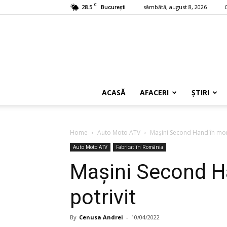
C
28.5
sâmbătă, august 8, 2026
București
ACASĂ
AFACERI
ȘTIRI
Home
Auto Moto ATV
Mașini Second Hand în mom
Auto Moto ATV
Fabricat în România
Mașini Second H
potrivit
By
Cenusa Andrei
-
10/04/2022