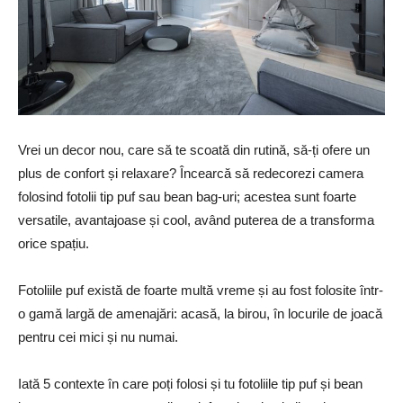
Vrei un decor nou, care să te scoată din rutină, să-ți ofere un
plus de confort și relaxare? Încearcă să redecorezi camera
folosind fotolii tip puf sau bean bag-uri; acestea sunt foarte
versatile, avantajoase și cool, având puterea de a transforma
orice spațiu.
Fotoliile puf există de foarte multă vreme și au fost folosite într-
o gamă largă de amenajări: acasă, la birou, în locurile de joacă
pentru cei mici și nu numai.
Iată 5 contexte în care poți folosi și tu fotoliile tip puf și bean