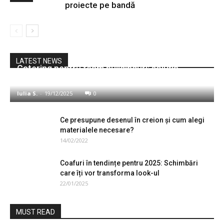
proiecte pe bandă
Afaceri
LATEST NEWS
Catering pentru team buildinguri: soluția
practică pentru mese organizate
Iulia S.
-
19/12/2025
0
Ce presupune desenul în creion și cum alegi
materialele necesare?
14/02/2022
Coafuri în tendințe pentru 2025: Schimbări
care îți vor transforma look-ul
22/01/2025
MUST READ