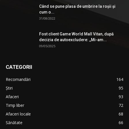
Când se pune plasa de umbrire la roşii şi
cum o...
31/08/2022
Fost client Game World Mall Vitan, după
decizia de autoexcludere: ,,Mi-am...
09/05/2025
CATEGORII
Recomandări
164
Știri
95
Afaceri
93
Timp liber
72
Afaceri locale
68
Sănătate
66