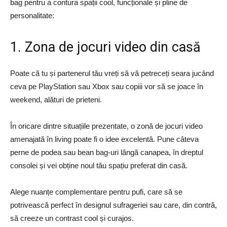
bag pentru a contura spații cool, funcționale și pline de
personalitate:
1. Zona de jocuri video din casă
Poate că tu și partenerul tău vreți să vă petreceți seara jucând
ceva pe PlayStation sau Xbox sau copiii vor să se joace în
weekend, alături de prieteni.
În oricare dintre situațiile prezentate, o zonă de jocuri video
amenajată în living poate fi o idee excelentă. Pune câteva
perne de podea sau bean bag-uri lângă canapea, în dreptul
consolei și vei obține noul tău spațiu preferat din casă.
Alege nuanțe complementare pentru pufi, care să se
potrivească perfect în designul sufrageriei sau care, din contră,
să creeze un contrast cool și curajos.