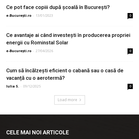
Ce pot face copiii după școală în București?
e-București.ro
-
13/01/2023
0
Ce avantaje ai când investești în producerea propriei
energii cu Rominstal Solar
e-București.ro
-
27/04/2026
0
Cum să încălzești eficient o cabană sau o casă de
vacanță cu o aerotermă?
Iulia S.
-
09/12/2025
0
Load more
CELE MAI NOI ARTICOLE