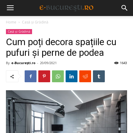
Home
Casă și Grădină
Casă și Grădină
Cum poți decora spațiile cu
pufuri și perne de podea
By
e-București.ro
-
20/09/2021
1643