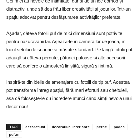
Cei mici au nevoie de intimitate, dar și de un loc comod și
distractiv, unde să dea frâu liber creativității și jocurilor, într-un
spațiu adecvat pentru desfășurarea activităților preferate.
Așadar, câteva fotolii puf de mici dimensiuni sunt potrivite
pentru năzdrăvanii tăi. Așează-le în camera lor de joacă, în
locul setului de scaune și măsuțe standard. Pe lângă fotolii puf
adaugă și câteva pernuțe, păturici pufoase și alte accesorii
care să confere o atmosferă liniștită, sigură și intimă.
Inspiră-te din ideile de amenajare cu fotolii de tip puf. Acestea
pot transforma întreg spațiul, fără mari eforturi sau cheltuieli,
așa că folosește-le cu încredere atunci când simți nevoia unui
decor nou!
TAGS
decoratiuni
decoratiuni interioare
perne
podea
pufuri