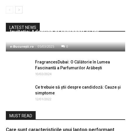
Afaceri
LATEST NEWS
Invitație: Adoption of Microsoft AI for
Software Developers – 7 martie
e-București.ro
-
05/03/2025
0
FragrancesDubai: O Călătorie în Lumea
Fascinantă a Parfumurilor Arăbești
10/02/2024
Ce trebuie să știi despre candidoză: Cauze și
simptome
12/01/2022
MUST READ
Care sunt caracteristicile unui laptop performant