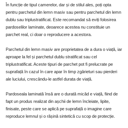
În funcție de tipul camerelor, dar și de stilul ales, poți opta
pentru parchetul din lemn masiv sau pentru parchetul din lemn
dublu sau triplustratificat. Este recomandat să eviți folosirea
pardoselilor laminate, deoarece acestea nu constituie un
parchet real, ci doar o reproducere a acestora.
Parchetul din lemn masiv are proprietatea de a dura o viață, iar
aproape la fel și parchetul dublu stratificat sau cel
triplustratificat. Aceste tipuri de parchet pot fi prelucrate pe
suprafață în cazul în care apar în timp zgârieturi sau pierderi
ale luciului, crescându-le astfel durata de viață.
Pardoseala laminată însă are o durată micăd e viață, fiind de
fapt un produs realizat din așchii de lemn încleiate, lipite,
finisate, peste care se aplică pe suprafață o imagine care
reproduce lemnul și o rășină sintetică cu scop de protecție.