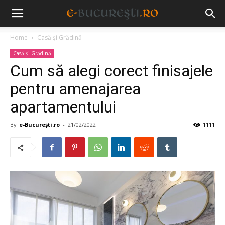
Home
Casă și Grădină
Casă și Grădină
Cum să alegi corect finisajele
pentru amenajarea
apartamentului
By
e-București.ro
-
21/02/2022
1111