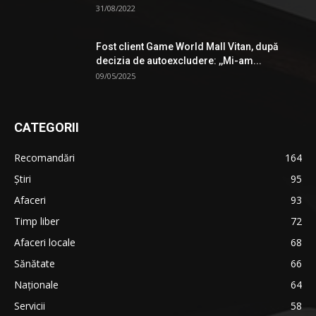
31/08/2022
Fost client Game World Mall Vitan, după
decizia de autoexcludere: ,,Mi-am...
09/05/2025
CATEGORII
Recomandări
164
Știri
95
Afaceri
93
Timp liber
72
Afaceri locale
68
Sănătate
66
Naționale
64
Servicii
58