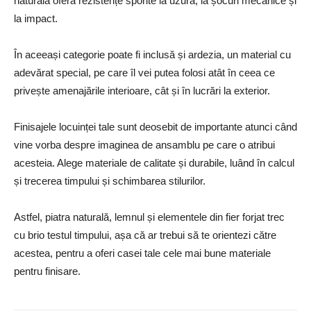
naturală oferă rezistențe sporite la uzură, la șocuri mecanice și
la impact.
În aceeași categorie poate fi inclusă și ardezia, un material cu
adevărat special, pe care îl vei putea folosi atât în ceea ce
privește amenajările interioare, cât și în lucrări la exterior.
Finisajele locuinței tale sunt deosebit de importante atunci când
vine vorba despre imaginea de ansamblu pe care o atribui
acesteia. Alege materiale de calitate și durabile, luând în calcul
și trecerea timpului și schimbarea stilurilor.
Astfel, piatra naturală, lemnul și elementele din fier forjat trec
cu brio testul timpului, așa că ar trebui să te orientezi către
acestea, pentru a oferi casei tale cele mai bune materiale
pentru finisare.