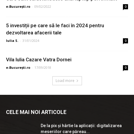
e-București.ro
-
09/02/2022
0
5 investiții pe care să le faci în 2024 pentru
dezvoltarea afacerii tale
Iulia S.
-
31/01/2024
0
Vila Iulia Cazare Vatra Dornei
e-București.ro
-
17/09/2018
0
Load more
CELE MAI NOI ARTICOLE
De la pix şi hârtie la aplicații: digitalizarea
meseriilor care păreau...