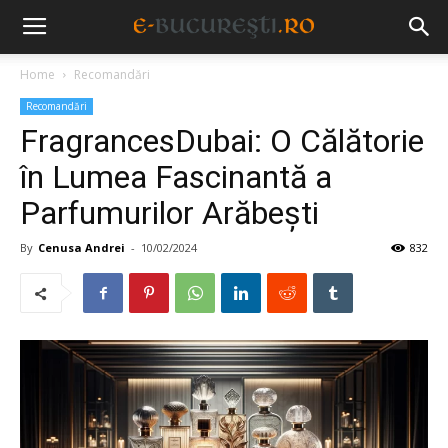
Home
Recomandări
Recomandări
FragrancesDubai: O Călătorie
în Lumea Fascinantă a
Parfumurilor Arăbești
By
Cenusa Andrei
-
10/02/2024
832