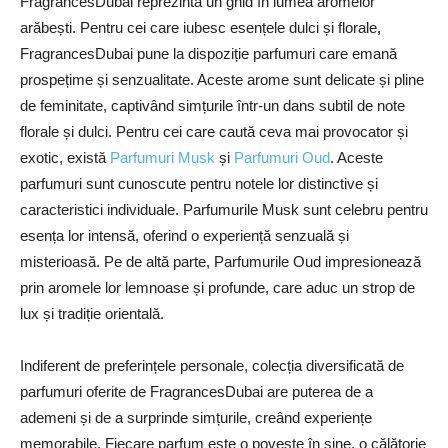
FragrancesDubai reprezintă un ghid în lumea aromelor
arăbești. Pentru cei care iubesc esențele dulci și florale,
FragrancesDubai pune la dispoziție parfumuri care emană
prospețime și senzualitate. Aceste arome sunt delicate și pline
de feminitate, captivând simțurile într-un dans subtil de note
florale și dulci. Pentru cei care caută ceva mai provocator și
exotic, există
Parfumuri Musk
și
Parfumuri Oud
. Aceste
parfumuri sunt cunoscute pentru notele lor distinctive și
caracteristici individuale. Parfumurile Musk sunt celebru pentru
esența lor intensă, oferind o experiență senzuală și
misterioasă. Pe de altă parte, Parfumurile Oud impresionează
prin aromele lor lemnoase și profunde, care aduc un strop de
lux și tradiție orientală.
Indiferent de preferințele personale, colecția diversificată de
parfumuri oferite de FragrancesDubai are puterea de a
ademeni și de a surprinde simțurile, creând experiențe
memorabile. Fiecare parfum este o poveste în sine, o călătorie