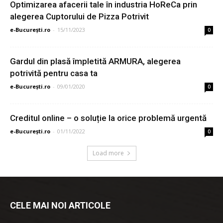
Optimizarea afacerii tale în industria HoReCa prin
alegerea Cuptorului de Pizza Potrivit
e-București.ro
-
15/11/2023
0
Gardul din plasă împletită ARMURA, alegerea
potrivită pentru casa ta
e-București.ro
-
09/01/2020
0
Creditul online – o soluție la orice problemă urgentă
e-București.ro
-
01/11/2022
0
Load more
CELE MAI NOI ARTICOLE