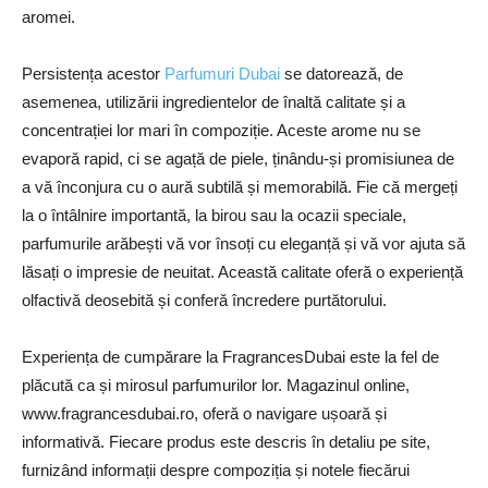
aromei.
Persistența acestor
Parfumuri Dubai
se datorează, de
asemenea, utilizării ingredientelor de înaltă calitate și a
concentrației lor mari în compoziție. Aceste arome nu se
evaporă rapid, ci se agață de piele, ținându-și promisiunea de
a vă înconjura cu o aură subtilă și memorabilă. Fie că mergeți
la o întâlnire importantă, la birou sau la ocazii speciale,
parfumurile arăbești vă vor însoți cu eleganță și vă vor ajuta să
lăsați o impresie de neuitat. Această calitate oferă o experiență
olfactivă deosebită și conferă încredere purtătorului.
Experiența de cumpărare la FragrancesDubai este la fel de
plăcută ca și mirosul parfumurilor lor. Magazinul online,
www.fragrancesdubai.ro, oferă o navigare ușoară și
informativă. Fiecare produs este descris în detaliu pe site,
furnizând informații despre compoziția și notele fiecărui