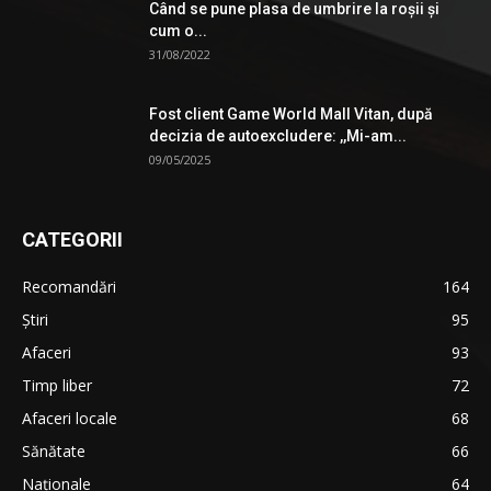
Când se pune plasa de umbrire la roşii şi
cum o...
31/08/2022
Fost client Game World Mall Vitan, după
decizia de autoexcludere: ,,Mi-am...
09/05/2025
CATEGORII
Recomandări
164
Știri
95
Afaceri
93
Timp liber
72
Afaceri locale
68
Sănătate
66
Naționale
64