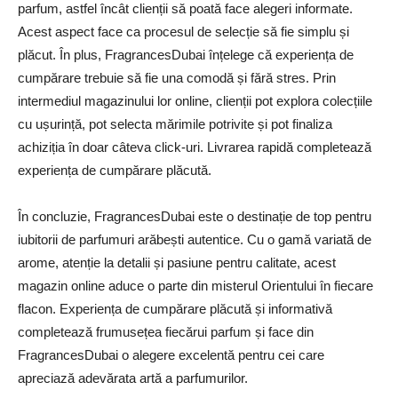
parfum, astfel încât clienții să poată face alegeri informate.
Acest aspect face ca procesul de selecție să fie simplu și
plăcut. În plus, FragrancesDubai înțelege că experiența de
cumpărare trebuie să fie una comodă și fără stres. Prin
intermediul magazinului lor online, clienții pot explora colecțiile
cu ușurință, pot selecta mărimile potrivite și pot finaliza
achiziția în doar câteva click-uri. Livrarea rapidă completează
experiența de cumpărare plăcută.
În concluzie, FragrancesDubai este o destinație de top pentru
iubitorii de parfumuri arăbești autentice. Cu o gamă variată de
arome, atenție la detalii și pasiune pentru calitate, acest
magazin online aduce o parte din misterul Orientului în fiecare
flacon. Experiența de cumpărare plăcută și informativă
completează frumusețea fiecărui parfum și face din
FragrancesDubai o alegere excelentă pentru cei care
apreciază adevărata artă a parfumurilor.