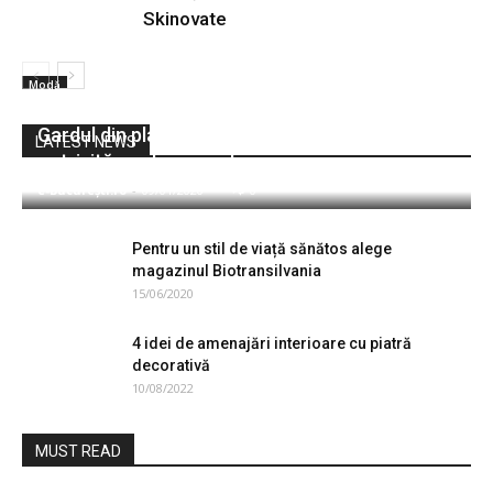
Skinovate
Modă
Gardul din plasă împletită ARMURA, alegerea
LATEST NEWS
potrivită pentru casa ta
e-București.ro
-
09/01/2020
0
Pentru un stil de viață sănătos alege
magazinul Biotransilvania
15/06/2020
4 idei de amenajări interioare cu piatră
decorativă
10/08/2022
MUST READ