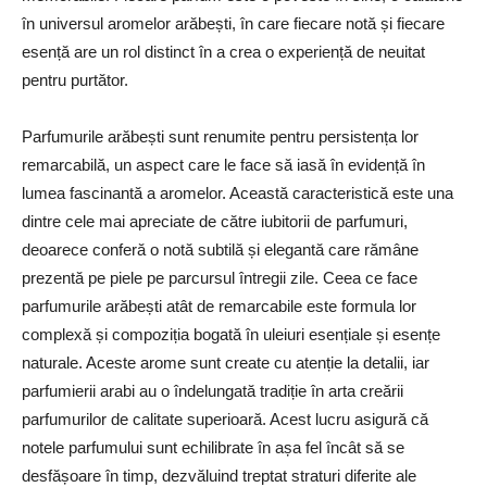
în universul aromelor arăbești, în care fiecare notă și fiecare
esență are un rol distinct în a crea o experiență de neuitat
pentru purtător.
Parfumurile arăbești sunt renumite pentru persistența lor
remarcabilă, un aspect care le face să iasă în evidență în
lumea fascinantă a aromelor. Această caracteristică este una
dintre cele mai apreciate de către iubitorii de parfumuri,
deoarece conferă o notă subtilă și elegantă care rămâne
prezentă pe piele pe parcursul întregii zile. Ceea ce face
parfumurile arăbești atât de remarcabile este formula lor
complexă și compoziția bogată în uleiuri esențiale și esențe
naturale. Aceste arome sunt create cu atenție la detalii, iar
parfumierii arabi au o îndelungată tradiție în arta creării
parfumurilor de calitate superioară. Acest lucru asigură că
notele parfumului sunt echilibrate în așa fel încât să se
desfășoare în timp, dezvăluind treptat straturi diferite ale