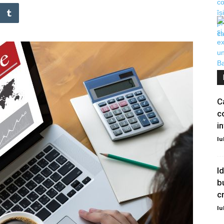
C
c
i
Iu
I
b
c
Iu