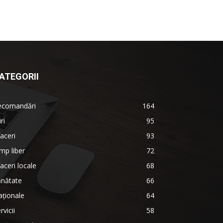
ATEGORII
ecomandări
164
iri
95
aceri
93
mp liber
72
aceri locale
68
ănătate
66
ționale
64
rvicii
58