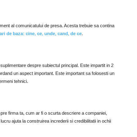
ement al comunicatului de presa. Acesta trebuie sa contina
ari de baza: cine, ce, unde, cand, de ce
.
 suplimentare despre subiectul principal. Este impartit in 2
ordand un aspect important. Este important sa folosesti un
termeni tehnici.
spre firma ta, cum ar fi o scurta descriere a companiei,
ucru ajuta la construirea increderii si credibilitatii in ochii