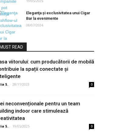
19/05/2025
Eleganţa şi exclusivitatea unui Cigar
Bar la evenimente
08/07/2024
MUST READ
asa viitorului: cum producătorii de mobilă
ontribuie la spații conectate și
nteligente
lia S.
-
28/11/2023
0
dei neconvenționale pentru un team
uilding indoor care stimulează
reativitatea
lia S.
-
19/05/2025
0