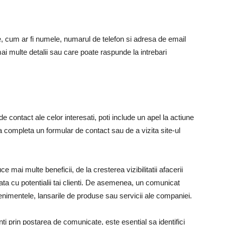
se, cum ar fi numele, numarul de telefon si adresa de email
ai multe detalii sau care poate raspunde la intrebari
de contact ale celor interesati, poti include un apel la actiune
e a completa un formular de contact sau de a vizita site-ul
mai multe beneficii, de la cresterea vizibilitatii afacerii
 durata cu potentialii tai clienti. De asemenea, un comunicat
imentele, lansarile de produse sau servicii ale companiei.
nti prin postarea de comunicate, este esential sa identifici