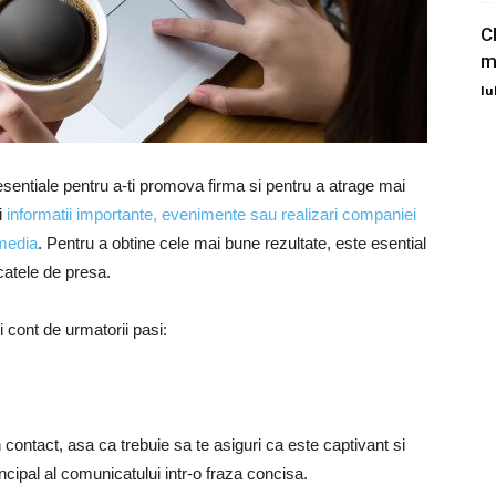
C
m
Iu
entiale pentru a-ti promova firma si pentru a atrage mai
ui
informatii importante, evenimente sau realizari companiei
 media
. Pentru a obtine cele mai bune rezultate, este esential
icatele de presa.
i cont de urmatorii pasi:
 in contact, asa ca trebuie sa te asiguri ca este captivant si
incipal al comunicatului intr-o fraza concisa.