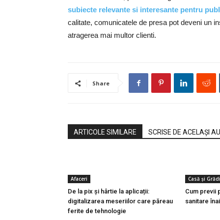
subiecte relevante si interesante pentru publi
calitate, comunicatele de presa pot deveni un in
atragerea mai multor clienti.
Share
ARTICOLE SIMILARE
SCRISE DE ACELAȘI A
Afaceri
Casă și Grăd
De la pix şi hârtie la aplicații:
Cum previi p
digitalizarea meseriilor care păreau
sanitare îna
ferite de tehnologie