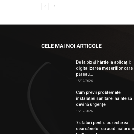
CELE MAI NOI ARTICOLE
De la pix şi hârtie la aplicații:
digitalizarea meseriilor care
păreau...
15/07/2026
Cum previi problemele
instalației sanitare înainte să
devină urgențe
15/07/2026
7 sfaturi pentru corectarea
cearcănelor cu acid hialuron