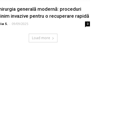
hirurgia generală modernă: proceduri
inim invazive pentru o recuperare rapidă
lia S.
-
09/09/2025
0
Load more