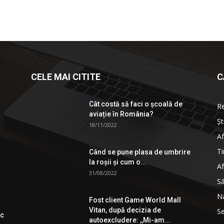
CELE MAI CITITE
C
Cât costă să faci o școală de
R
aviație în România?
Șt
18/11/2022
Af
Ti
Când se pune plasa de umbrire
la roşii şi cum o...
Af
31/08/2022
S
Na
Fost client Game World Mall
Vitan, după decizia de
Se
ic
autoexcludere: ,,Mi-am...