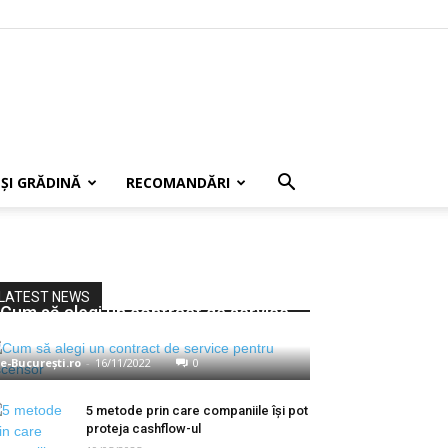
 ȘI GRĂDINĂ
RECOMANDĂRI
LATEST NEWS
Cum să alegi un contract de service
pentru ascensor
e-București.ro
-
16/11/2022
0
5 metode prin care companiile își pot
proteja cashflow-ul