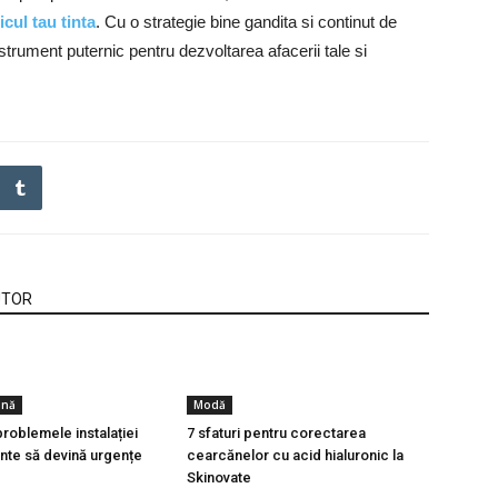
cul tau tinta
. Cu o strategie bine gandita si continut de
strument puternic pentru dezvoltarea afacerii tale si
UTOR
ină
Modă
roblemele instalației
7 sfaturi pentru corectarea
inte să devină urgențe
cearcănelor cu acid hialuronic la
Skinovate