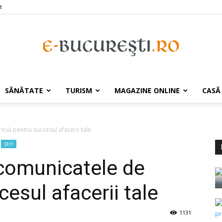
t
e-
SĂNĂTATE
TURISM
MAGAZINE ONLINE
CASĂ
esă pentru succesul afacerii tale
Știri
Bucuresti.ro
 comunicatele de
esul afacerii tale
1131