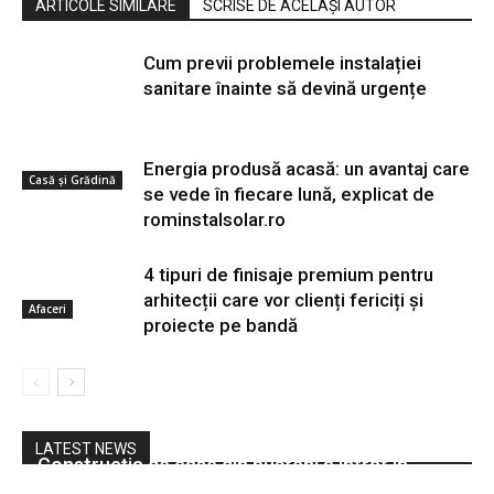
ARTICOLE SIMILARE
SCRISE DE ACELAȘI AUTOR
Cum previi problemele instalației
sanitare înainte să devină urgențe
Energia produsă acasă: un avantaj care
Casă și Grădină
se vede în fiecare lună, explicat de
rominstalsolar.ro
4 tipuri de finisaje premium pentru
arhitecții care vor clienți fericiți și
Afaceri
proiecte pe bandă
Afaceri
LATEST NEWS
Construcția de case din bușteni a intrat în
topul preferințelor românilor