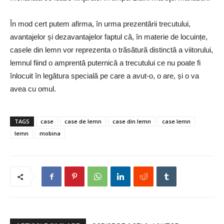
În mod cert putem afirma, în urma prezentării trecutului,
avantajelor și dezavantajelor faptul că, în materie de locuințe,
casele din lemn vor reprezenta o trăsătură distinctă a viitorului,
lemnul fiind o amprentă puternică a trecutului ce nu poate fi
înlocuit în legătura specială pe care a avut-o, o are, și o va
avea cu omul.
TAGS
case
case de lemn
case din lemn
case lemn
lemn
mobina