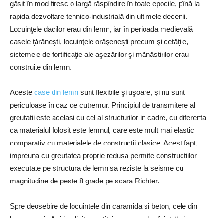
găsit în mod firesc o largă răspîndire în toate epocile, pînă la
rapida dezvoltare tehnico-industrială din ultimele decenii.
Locuinţele dacilor erau din lemn, iar în perioada medievală
casele ţărăneşti, locuinţele orăşeneşti precum şi cetăţile,
sistemele de fortificaţie ale aşezărilor şi mănăstirilor erau
construite din lemn.
Aceste
case din lemn
sunt flexibile şi uşoare, și nu sunt
periculoase în caz de cutremur. Principiul de transmitere al
greutatii este acelasi cu cel al structurilor in cadre, cu diferenta
ca materialul folosit este lemnul, care este mult mai elastic
comparativ cu materialele de constructii clasice. Acest fapt,
impreuna cu greutatea proprie redusa permite constructiilor
executate pe structura de lemn sa reziste la seisme cu
magnitudine de peste 8 grade pe scara Richter.
Spre deosebire de locuintele din caramida si beton, cele din