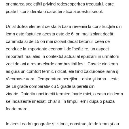
orientarea societății privind redescoperirea trecutului, care
poate fi considerată o caracteristică a acestui secol.
Un al doilea element ce stă la baza revenirii la construcțiile din
lemn este faptul ca acesta este de 6 ori mai izolant decât
cărămida si de 15 ori mai izolant decât betonul, ceea ce
conduce la importante economii de încălzire, un aspect
important mai ales în contextul actual al epuizării în următorii
zeci de ani a resurselorde combustibil fosil. Casele din lemn
asigura un comfort termic ridicat, ele fiind călduroase iarna şi
răcoroase vara. Temperatura pereţilor – chiar şi iarna – este
de 18 grade comparativ cu 5 grade la peretii din
zidarie. Datorita unei inertii termice foarte mici, o casa din lemn
se încălzeste imediat, chiar si în timpul iernii după o pauza
foarte mare.
In acest cadru geografic și istoric, construcţiile de lemn şi-au