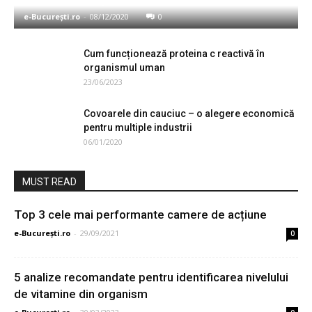
e-București.ro
-
08/12/2020
0
Cum funcționează proteina c reactivă în
organismul uman
23/06/2023
Covoarele din cauciuc – o alegere economică
pentru multiple industrii
06/01/2020
MUST READ
Top 3 cele mai performante camere de acțiune
e-București.ro
-
29/09/2021
0
5 analize recomandate pentru identificarea nivelului
de vitamine din organism