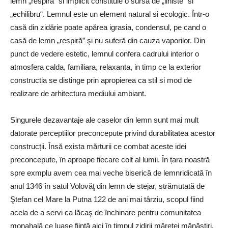
lemn „respira“ si implicit constituie o sursa de „liniste“ si
„echilibru“. Lemnul este un element natural si ecologic. Într-o
casă din zidărie poate apărea igrasia, condensul, pe cand o
casă de lemn „respiră” şi nu suferă din cauza vaporilor. Din
punct de vedere estetic, lemnul confera cadrului interior o
atmosfera calda, familiara, relaxanta, in timp ce la exterior
constructia se distinge prin apropierea ca stil si mod de
realizare de arhitectura mediului ambiant.
Singurele dezavantaje ale caselor din lemn sunt mai mult
datorate perceptiilor preconcepute privind durabilitatea acestor
construcții. Însă exista mărturii ce combat aceste idei
preconcepute, în aproape fiecare colt al lumii. În țara noastră
spre exmplu avem cea mai veche biserică de lemnridicată în
anul 1346 în satul Volovăţ din lemn de stejar, strămutată de
Ştefan cel Mare la Putna 122 de ani mai târziu, scopul fiind
acela de a servi ca lăcaş de închinare pentru comunitatea
monahală ce luase fiinţă aici în timpul zidirii măreţei mănăstiri.