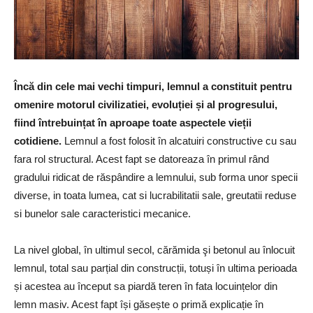
Încă din cele mai vechi timpuri, lemnul a constituit pentru
omenire motorul civilizatiei, evoluției și al progresului,
fiind întrebuințat în aproape toate aspectele vieții
cotidiene.
Lemnul a fost folosit în alcatuiri constructive cu sau
fara rol structural. Acest fapt se datoreaza în primul rând
gradului ridicat de răspândire a lemnului, sub forma unor specii
diverse, in toata lumea, cat si lucrabilitatii sale, greutatii reduse
si bunelor sale caracteristici mecanice.
La nivel global, în ultimul secol, cărămida şi betonul au înlocuit
lemnul, total sau parțial din construcții, totuși în ultima perioada
și acestea au început sa piardă teren în fata locuințelor din
lemn masiv. Acest fapt își găsește o primă explicație în