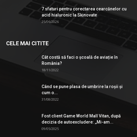
7 sfaturi pentru corectarea cearcănelor cu
acid hialuronic la Skinovate
25/06/2026
CELE MAI CITITE
Cât costă să faci o școală de aviație în
România?
18/11/2022
Când se pune plasa de umbrire la roşii şi
cum o...
31/08/2022
Fost client Game World Mall Vitan, după
decizia de autoexcludere: ,,Mi-am...
09/05/2025