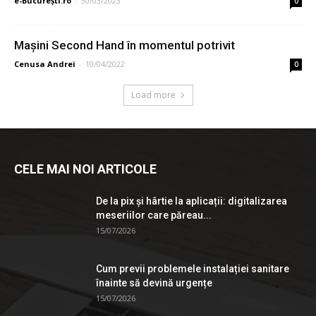
e-București.ro
-
30/03/2023
0
Mașini Second Hand în momentul potrivit
Cenusa Andrei
-
10/04/2022
0
Load more
CELE MAI NOI ARTICOLE
De la pix şi hârtie la aplicații: digitalizarea
meseriilor care păreau...
15/07/2026
Cum previi problemele instalației sanitare
înainte să devină urgențe
15/07/2026