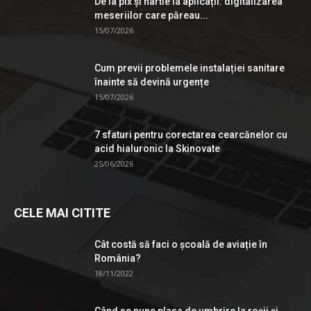
De la pix şi hârtie la aplicații: digitalizarea
meseriilor care păreau...
15/07/2026
Cum previi problemele instalației sanitare
înainte să devină urgențe
15/07/2026
7 sfaturi pentru corectarea cearcănelor cu
acid hialuronic la Skinovate
25/06/2026
CELE MAI CITITE
Cât costă să faci o școală de aviație în
România?
18/11/2022