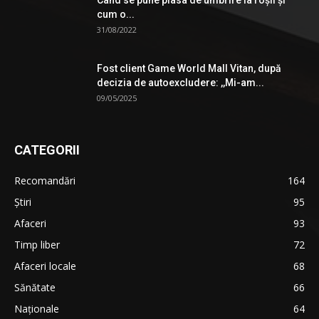
Când se pune plasa de umbrire la roşii şi
cum o...
31/08/2022
Fost client Game World Mall Vitan, după
decizia de autoexcludere: ,,Mi-am...
09/05/2025
CATEGORII
Recomandări
164
Știri
95
Afaceri
93
Timp liber
72
Afaceri locale
68
Sănătate
66
Naționale
64