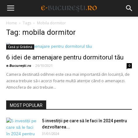
Home
Tags
Mobila dormitor
Tag: mobila dormitor
Casă și Grădină
6 idei de amenajare pentru dormitorul tău
e-București.ro
-
26/10/2021
0
Camera destinată odihnei este cea mai importantă din locuință, de
aceea trebuie să-i acorzi foarte multă atenție când o amenajezi.
Atmosfera de aici trebuie...
MOST POPULAR
5 investiții pe care să le faci în 2024 pentru
dezvoltarea...
31/01/2024