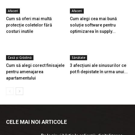
Afaceri
Afaceri
Cum să oferi mai multă
Cum alegi cea mai bună
protecție coletelor fără
soluție software pentru
costuri inutile
optimizarea în supply...
Casă și Grădină
Sănătate
Cum să alegi corect finisajele
3 afecțiuni ale sinusurilor ce
pentru amenajarea
pot fi depistate în urma unui...
apartamentului
CELE MAI NOI ARTICOLE