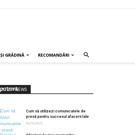
 ȘI GRĂDINĂ
RECOMANDĂRI
Mașini Second Hand în momentul
potrivit
LATEST NEWS
Cenusa Andrei
-
10/04/2022
0
Cum să utilizezi comunicatele de
presă pentru succesul afacerii tale
06/10/2023