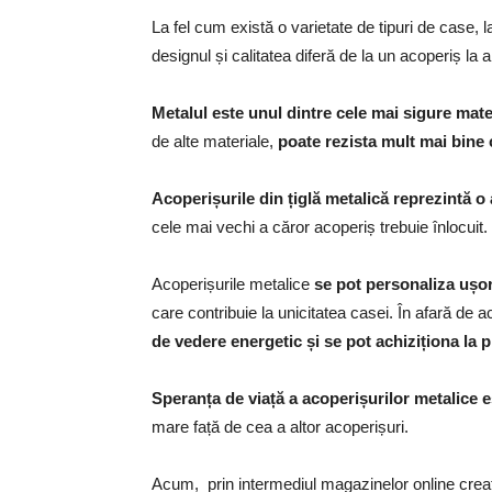
La fel cum există o varietate de tipuri de case, l
designul și calitatea diferă de la un acoperiș la al
Metalul este unul dintre cele mai sigure mate
de alte materiale,
poate rezista mult mai bine 
Acoperișurile din țiglă metalică reprezintă o
cele mai vechi a căror acoperiș trebuie înlocuit.
Acoperișurile metalice
se pot personaliza ușo
care contribuie la unicitatea casei. În afară d
de vedere energetic și se pot achiziționa la p
Speranța de viață a acoperișurilor metalice es
mare față de cea a altor acoperișuri.
Acum, prin intermediul magazinelor online creat