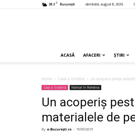
C
38.3
sâmbătă, august 8, 2026
București
ACASĂ
AFACERI
ȘTIRI
Home
Casă și Grădină
Un acoperiș peste așteptă
Casă și Grădină
Fabricat în România
Un acoperiș pest
materialele de p
By
e-București.ro
-
19/09/2019