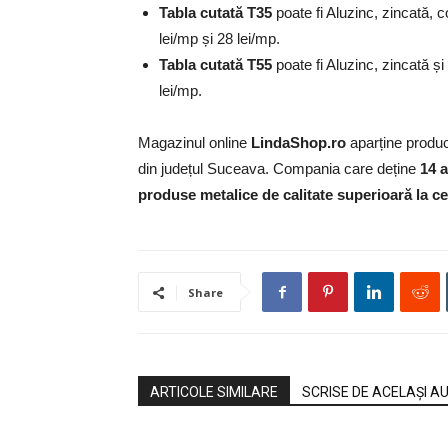
Tabla cutată T35
poate fi Aluzinc, zincată, c
lei/mp și 28 lei/mp.
Tabla cutată T55
poate fi Aluzinc, zincată și
lei/mp.
Magazinul online
LindaShop.ro
aparține producă
din județul Suceava. Compania care deține
14 
produse metalice de calitate superioară la ce
Share
ARTICOLE SIMILARE
SCRISE DE ACELAȘI A