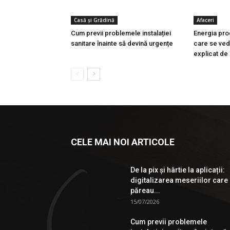
Casă și Grădină
Afaceri
Cum previi problemele instalației
Energia pro
sanitare înainte să devină urgențe
care se vede
explicat de 
CELE MAI NOI ARTICOLE
De la pix şi hârtie la aplicații:
digitalizarea meseriilor care
păreau...
15/07/2026
Cum previi problemele