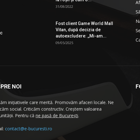
Af
31/08/2022
S
Na
Fost client Game World Mall
Vitan, după decizia de
Se
ic
autoexcludere: ,,Mi-am...
Ca
09/05/2025
PRE NOI
F
ăm iniţiativele care merită. Promovăm afaceri locale. Ne
icăm social. Criticăm constructiv. Creştem valoarea
nităţii. Pentru că
ne pasă de București
.
il:
contact@e-bucuresti.ro