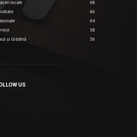
aceri locale
68
ănătate
66
ționale
64
rvicii
58
să și Grădină
56
OLLOW US