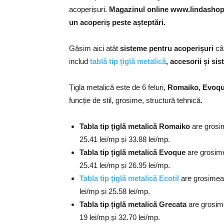
acoperișuri.
Magazinul online www.lindashop.
un acoperiș peste așteptări.
Găsim aici atât
sisteme pentru acoperișuri
câ
includ
tablă tip țiglă metalică
, accesorii și si
Țigla metalică este de 6 feluri,
Romaiko, Evoque
funcție de stil, grosime, structură tehnică.
Tabla tip țiglă metalică Romaiko
are grosim
25.41 lei/mp și 33.88 lei/mp.
Tabla tip țiglă metalică Evoque
are grosime
25.41 lei/mp și 26.95 lei/mp.
Tabla tip țiglă metalică Ecotil
are grosimea 
lei/mp și 25.58 lei/mp.
Tabla tip țiglă metalică Grecata
are grosime
19 lei/mp și 32.70 lei/mp.