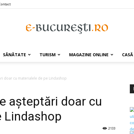
Contact
e-
SĂNĂTATE
TURISM
MAGAZINE ONLINE
CASĂ
ri doar cu materialele de pe Lindashop
Bucuresti.ro
e așteptări doar cu
e Lindashop
2133