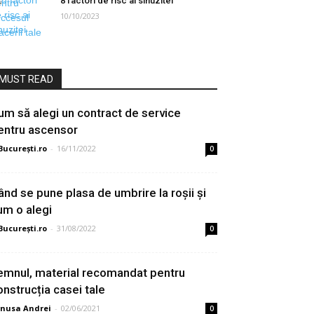
8 factori de risc ai sinuzitei
10/10/2023
MUST READ
um să alegi un contract de service
entru ascensor
București.ro
-
16/11/2022
0
ând se pune plasa de umbrire la roşii şi
um o alegi
București.ro
-
31/08/2022
0
emnul, material recomandat pentru
onstrucția casei tale
nusa Andrei
-
02/06/2021
0