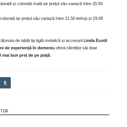
olorată și colorată mată iar prețul său variază între 20.50
 colorată iar prețul său variază între 21.50 lei/mp și 29.08
torului de tablă tip țiglă metalică și accesorii
Linda Ecotil
ani de experiență în domeniu
oferă clienților săi doar
l mai bun preț de pe piață
.
UTOR