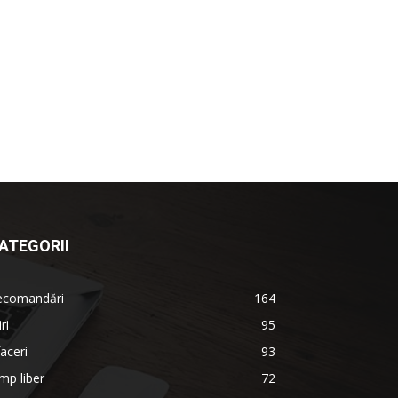
ATEGORII
ecomandări
164
iri
95
aceri
93
mp liber
72