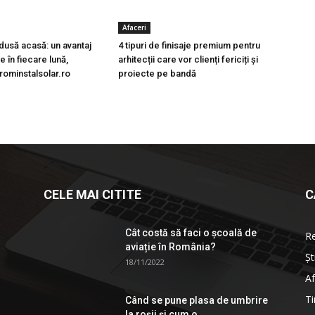
Afaceri
dusă acasă: un avantaj
4 tipuri de finisaje premium pentru
 în fiecare lună,
arhitecții care vor clienți fericiți și
rominstalsolar.ro
proiecte pe bandă
CELE MAI CITITE
C
Cât costă să faci o școală de
R
aviație în România?
Șt
18/11/2022
Af
Ti
Când se pune plasa de umbrire
la roşii şi cum o...