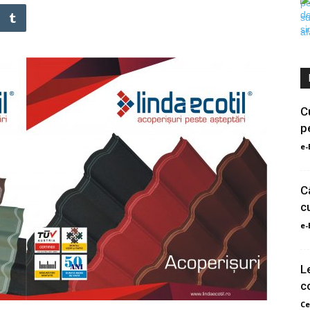
C
p
e-
C
c
e-
L
c
Ce