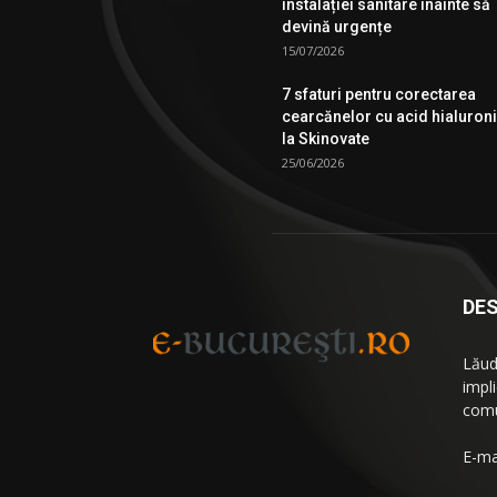
instalației sanitare înainte să
devină urgențe
15/07/2026
7 sfaturi pentru corectarea
cearcănelor cu acid hialuron
la Skinovate
25/06/2026
DES
Lăud
impl
comu
E-ma