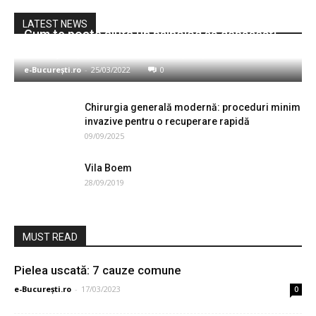
LATEST NEWS
Cum te poate ajuta un psiholog să depășești
mai ușor problemele din timpul pandemiei
e-București.ro
-
25/03/2022
0
Chirurgia generală modernă: proceduri minim
invazive pentru o recuperare rapidă
09/09/2025
Vila Boem
28/09/2019
MUST READ
Pielea uscată: 7 cauze comune
e-București.ro
-
17/03/2023
0