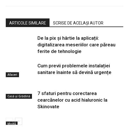
ARTICOLE SIMILARE
SCRISE DE ACELAȘI AUTOR
De la pix şi hârtie la aplicații:
digitalizarea meseriilor care păreau
ferite de tehnologie
Cum previi problemele instalației
sanitare înainte să devină urgențe
Afaceri
7 sfaturi pentru corectarea
Casă și Grădină
cearcănelor cu acid hialuronic la
Skinovate
Modă