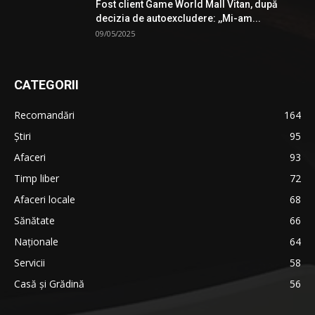
Fost client Game World Mall Vitan, după
decizia de autoexcludere: ,,Mi-am...
09/05/2025
CATEGORII
Recomandări
164
Știri
95
Afaceri
93
Timp liber
72
Afaceri locale
68
Sănătate
66
Naționale
64
Servicii
58
Casă și Grădină
56