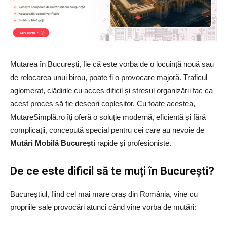
Mutarea în București, fie că este vorba de o locuință nouă sau
de relocarea unui birou, poate fi o provocare majoră. Traficul
aglomerat, clădirile cu acces dificil și stresul organizării fac ca
acest proces să fie deseori copleșitor. Cu toate acestea,
MutareSimplă.ro îți oferă o soluție modernă, eficientă și fără
complicații, concepută special pentru cei care au nevoie de
Mutări Mobilă București
rapide și profesioniste.
De ce este dificil să te muți în București?
Bucureștiul, fiind cel mai mare oraș din România, vine cu
propriile sale provocări atunci când vine vorba de mutări: