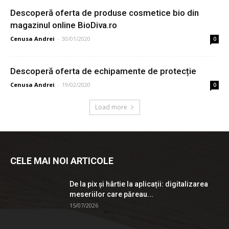
Descoperă oferta de produse cosmetice bio din
magazinul online BioDiva.ro
Cenusa Andrei
-
30/01/2020
0
Descoperă oferta de echipamente de protecție
Cenusa Andrei
-
19/02/2020
0
Load more
CELE MAI NOI ARTICOLE
De la pix şi hârtie la aplicații: digitalizarea
meseriilor care păreau...
15/07/2026