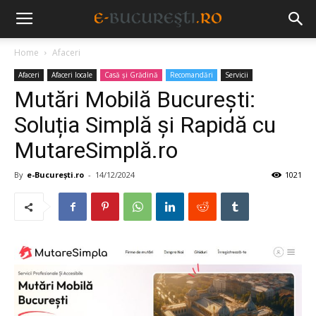
Home
Afaceri
Afaceri
Afaceri locale
Casă și Grădină
Recomandări
Servicii
Mutări Mobilă București:
Soluția Simplă și Rapidă cu
MutareSimplă.ro
By
e-București.ro
-
14/12/2024
1021