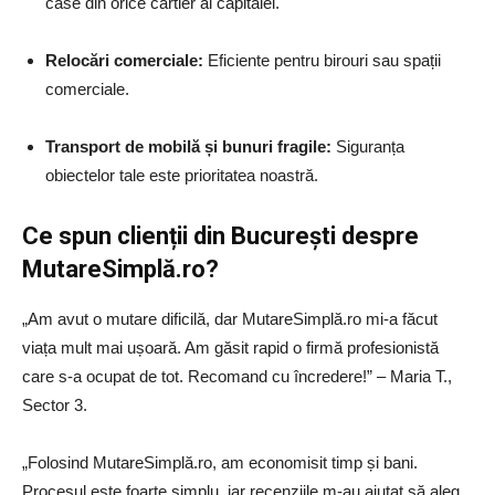
case din orice cartier al capitalei.
Relocări comerciale:
Eficiente pentru birouri sau spații
comerciale.
Transport de mobilă și bunuri fragile:
Siguranța
obiectelor tale este prioritatea noastră.
Ce spun clienții din București despre
MutareSimplă.ro?
„Am avut o mutare dificilă, dar MutareSimplă.ro mi-a făcut
viața mult mai ușoară. Am găsit rapid o firmă profesionistă
care s-a ocupat de tot. Recomand cu încredere!” – Maria T.,
Sector 3.
„Folosind MutareSimplă.ro, am economisit timp și bani.
Procesul este foarte simplu, iar recenziile m-au ajutat să aleg