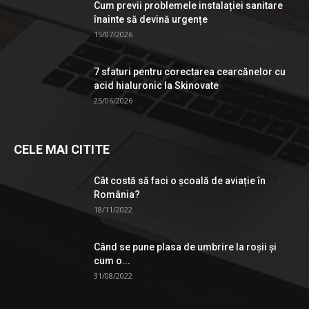
Cum previi problemele instalației sanitare
înainte să devină urgențe
15/07/2026
7 sfaturi pentru corectarea cearcănelor cu
acid hialuronic la Skinovate
25/06/2026
CELE MAI CITITE
Cât costă să faci o școală de aviație în
România?
18/11/2022
Când se pune plasa de umbrire la roşii şi
cum o...
31/08/2022