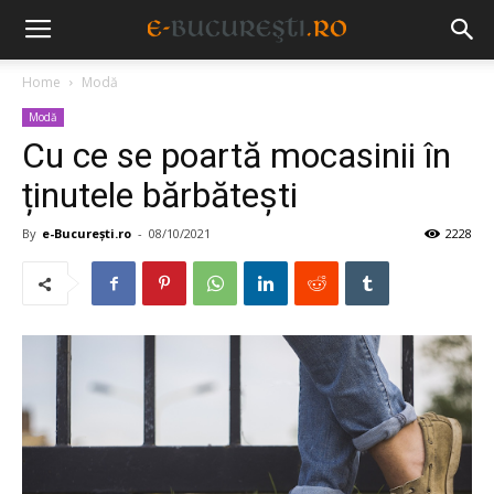
Home
Modă
Modă
Cu ce se poartă mocasinii în
ținutele bărbătești
By
e-București.ro
-
08/10/2021
2228