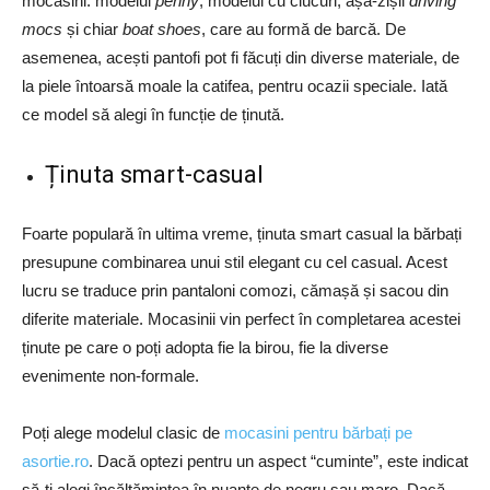
mocasini: modelul
penny
, modelul cu ciucuri, așa-zișii
driving
mocs
și chiar
boat shoes
, care au formă de barcă. De
asemenea, acești pantofi pot fi făcuți din diverse materiale, de
la piele întoarsă moale la catifea, pentru ocazii speciale. Iată
ce model să alegi în funcție de ținută.
Ținuta smart-casual
Foarte populară în ultima vreme, ținuta smart casual la bărbați
presupune combinarea unui stil elegant cu cel casual. Acest
lucru se traduce prin pantaloni comozi, cămașă și sacou din
diferite materiale. Mocasinii vin perfect în completarea acestei
ținute pe care o poți adopta fie la birou, fie la diverse
evenimente non-formale.
Poți alege modelul clasic de
mocasini pentru bărbați pe
asortie.ro
. Dacă optezi pentru un aspect “cuminte”, este indicat
să-ți alegi încălțămintea în nuanțe de negru sau maro. Dacă