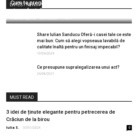
Cum te pregătești pentru o investigație
LATEST NEWS
ginecologică
e-București.ro
-
25/04/2023
0
Share Iulian Sanducu Oferă-i casei tale ce este
mai bun: Cum să alegi vopseaua lavabilă de
calitate înaltă pentru un finisaj impecabil?
10/06/2024
Ce presupune supralegalizarea unui act?
26/08/2021
MUST READ
3 idei de ținute elegante pentru petrecerea de
Crăciun de la birou
Iulia S.
-
03/01/2024
0