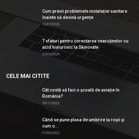
Cum previi problemele instalației sanitare
înainte să devină urgențe
15/07/2026
7 sfaturi pentru corectarea cearcănelor cu
acid hialuronic la Skinovate
25/06/2026
CELE MAI CITITE
Cât costă să faci o școală de aviație în
România?
18/11/2022
Când se pune plasa de umbrire la roşii şi
cum o...
31/08/2022