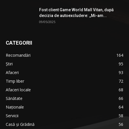
Fost client Game World Mall Vitan, după
decizia de autoexcludere: ,,Mi-am...
09/05/2025
CATEGORII
Recomandări
164
Știri
95
Afaceri
93
Timp liber
72
Afaceri locale
68
Sănătate
66
Naționale
64
Servicii
58
Casă și Grădină
56