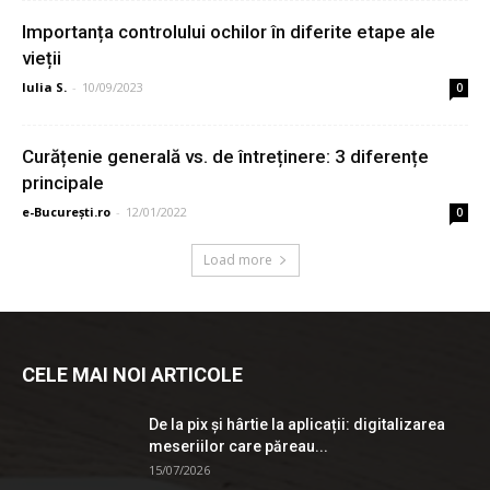
Importanța controlului ochilor în diferite etape ale
vieții
Iulia S.
-
10/09/2023
0
Curățenie generală vs. de întreținere: 3 diferențe
principale
e-București.ro
-
12/01/2022
0
Load more
CELE MAI NOI ARTICOLE
De la pix şi hârtie la aplicații: digitalizarea
meseriilor care păreau...
15/07/2026