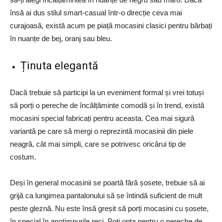
însă ai dus stilul smart-casual într-o direcție ceva mai
curajoasă, există acum pe piață mocasini clasici pentru bărbați
în nuanțe de bej, oranj sau bleu.
Ținuta elegantă
Dacă trebuie să participi la un eveniment formal și vrei totuși
să porți o pereche de încălțăminte comodă și în trend, există
mocasini special fabricați pentru aceasta. Cea mai sigură
variantă pe care să mergi o reprezintă mocasinii din piele
neagră, cât mai simpli, care se potrivesc oricărui tip de
costum.
Deși în general mocasinii se poartă fără șosete, trebuie să ai
grijă ca lungimea pantalonului să se întindă suficient de mult
peste gleznă. Nu este însă greșit să porți mocasini cu șosete,
în special în anotimpurile reci. Poți opta pentru o pereche de