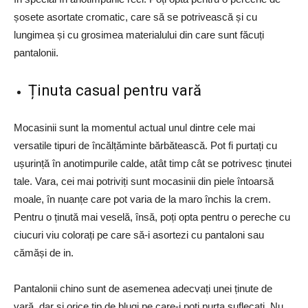
șosete asortate cromatic, care să se potrivească și cu
lungimea și cu grosimea materialului din care sunt făcuți
pantalonii.
Ținuta casual pentru vară
Mocasinii sunt la momentul actual unul dintre cele mai
versatile tipuri de încălțăminte bărbătească. Pot fi purtați cu
ușurință în anotimpurile calde, atât timp cât se potrivesc ținutei
tale. Vara, cei mai potriviți sunt mocasinii din piele întoarsă
moale, în nuanțe care pot varia de la maro închis la crem.
Pentru o ținută mai veselă, însă, poți opta pentru o pereche cu
ciucuri viu colorați pe care să-i asortezi cu pantaloni sau
cămăși de in.
Pantalonii chino sunt de asemenea adecvați unei ținute de
vară, dar și orice tip de blugi pe care-i poți purta suflecați. Nu