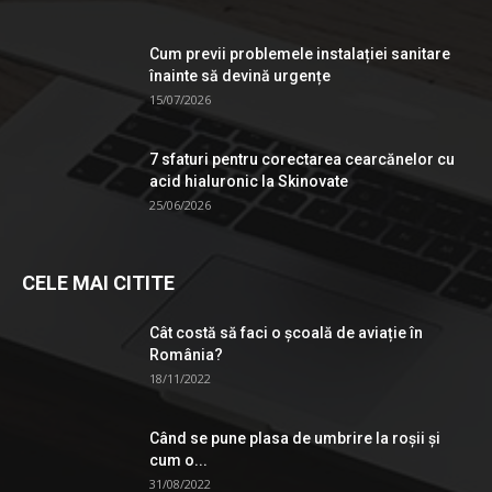
Cum previi problemele instalației sanitare
înainte să devină urgențe
15/07/2026
7 sfaturi pentru corectarea cearcănelor cu
acid hialuronic la Skinovate
25/06/2026
CELE MAI CITITE
Cât costă să faci o școală de aviație în
România?
18/11/2022
Când se pune plasa de umbrire la roşii şi
cum o...
31/08/2022