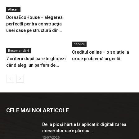
Afaceri
DornaEcoHouse – alegerea
perfectă pentru construcţia
unei case pe structură din...
Servicii
Recomandări
Creditul online – o soluție la
7 criterii după care te ghidezi
orice problemă urgentă
când alegi un parfum de...
CELE MAI NOI ARTICOLE
De la pix şi hârtie la aplicații: digitalizarea
meseriilor care păreau...
15/07/2026