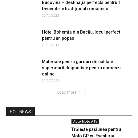
Bucovina – destinaţia perfectă pentru 1
Decembrie tradiţional românesc
30/10/2023
Hotel Bohemia din Bacău, locul perfect
pentru un popas
20/10/2017
Materiale pentru garduri de calitate
superioară disponibile pentru comenzi
online
20/07/2022
Load more
HOT NEWS
Auto Moto ATV
Trăiește pasiunea pentru
Moto GP cu Eventuria