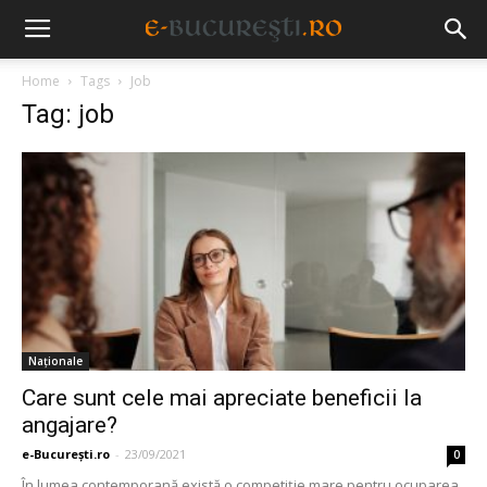
Home
Tags
Job
Tag: job
Naționale
Care sunt cele mai apreciate beneficii la
angajare?
e-București.ro
-
23/09/2021
0
În lumea contemporană există o competiție mare pentru ocuparea