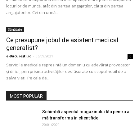
locurilor de muncă, atât din partea angajaților, cât și din partea
angajatorilor. Cei din urmă...
Sănătate
Ce presupune jobul de asistent medical
generalist?
e-București.ro
-
06/09/2021
0
Serviciile medicale reprezintă un domeniu cu adevărat provocator
și dificil, prin prisma activităților desfășurate cu scopul nobil de a
salva vieți. Pe cale de...
MOST POPULAR
Schimbă aspectul magazinului tău pentru a
mă transforma în client fidel
20/01/2020