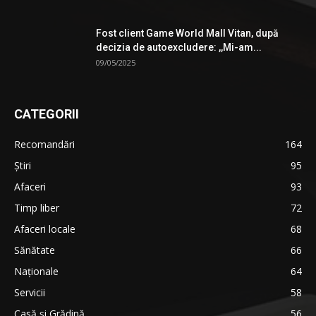
Fost client Game World Mall Vitan, după
decizia de autoexcludere: ,,Mi-am...
09/05/2025
CATEGORII
Recomandări
164
Știri
95
Afaceri
93
Timp liber
72
Afaceri locale
68
Sănătate
66
Naționale
64
Servicii
58
Casă și Grădină
56