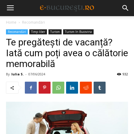
Home
Recomandări
Recomandări
Timp liber
Turism
Turism în Bucovina
Te pregătești de vacanță?
Iată cum poți avea o călătorie
memorabilă
By
Iulia S.
-
07/06/2024
932