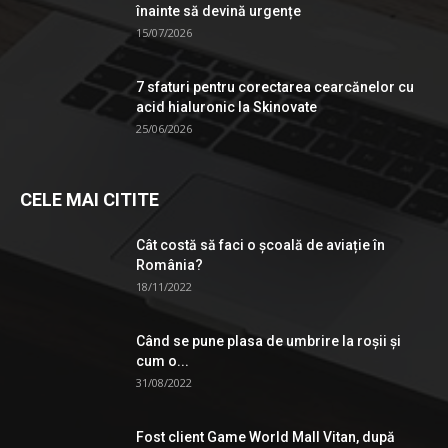
înainte să devină urgențe
15/07/2026
7 sfaturi pentru corectarea cearcănelor cu
acid hialuronic la Skinovate
25/06/2026
CELE MAI CITITE
Cât costă să faci o școală de aviație în
România?
18/11/2022
Când se pune plasa de umbrire la roşii şi
cum o...
31/08/2022
Fost client Game World Mall Vitan, după