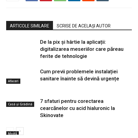
ARTICOLE SIMILARE
SCRISE DE ACELAȘI AUTOR
De la pix şi hârtie la aplicații:
digitalizarea meseriilor care păreau
ferite de tehnologie
Cum previi problemele instalației
sanitare înainte să devină urgențe
Afaceri
7 sfaturi pentru corectarea
Casă și Grădină
cearcănelor cu acid hialuronic la
Skinovate
Modă