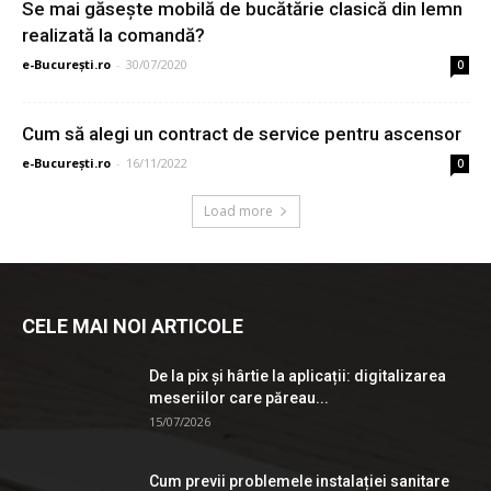
Se mai găseşte mobilă de bucătărie clasică din lemn
realizată la comandă?
e-București.ro
-
30/07/2020
0
Cum să alegi un contract de service pentru ascensor
e-București.ro
-
16/11/2022
0
Load more
CELE MAI NOI ARTICOLE
De la pix şi hârtie la aplicații: digitalizarea
meseriilor care păreau...
15/07/2026
Cum previi problemele instalației sanitare