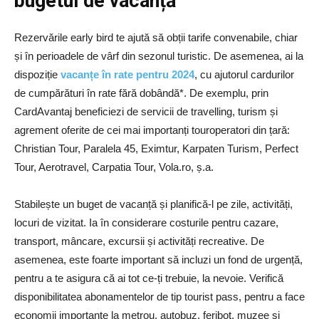
bugetul de vacanță
Rezervările early bird te ajută să obții tarife convenabile, chiar
și în perioadele de vârf din sezonul turistic. De asemenea, ai la
dispoziție
vacanțe în rate pentru 2024
, cu ajutorul cardurilor
de cumpărături în rate fără dobândă*. De exemplu, prin
CardAvantaj beneficiezi de servicii de travelling, turism și
agrement oferite de cei mai importanți touroperatori din țară:
Christian Tour, Paralela 45, Eximtur, Karpaten Turism, Perfect
Tour, Aerotravel, Carpatia Tour, Vola.ro, ș.a.
Stabilește un buget de vacanță și planifică-l pe zile, activități,
locuri de vizitat. Ia în considerare costurile pentru cazare,
transport, mâncare, excursii și activități recreative. De
asemenea, este foarte important să incluzi un fond de urgență,
pentru a te asigura că ai tot ce-ți trebuie, la nevoie. Verifică
disponibilitatea abonamentelor de tip tourist pass, pentru a face
economii importante la metrou, autobuz, feribot, muzee și