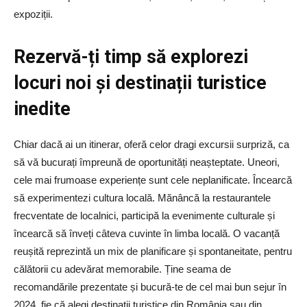
expoziții.
Rezervă-ți timp să explorezi
locuri noi și destinații turistice
inedite
Chiar dacă ai un itinerar, oferă celor dragi excursii surpriză, ca
să vă bucurați împreună de oportunități neașteptate. Uneori,
cele mai frumoase experiențe sunt cele neplanificate. Încearcă
să experimentezi cultura locală. Mănâncă la restaurantele
frecventate de localnici, participă la evenimente culturale și
încearcă să înveți câteva cuvinte în limba locală. O vacanță
reușită reprezintă un mix de planificare și spontaneitate, pentru
călătorii cu adevărat memorabile. Ține seama de
recomandările prezentate și bucură-te de cel mai bun sejur în
2024, fie că alegi destinații turistice din România sau din