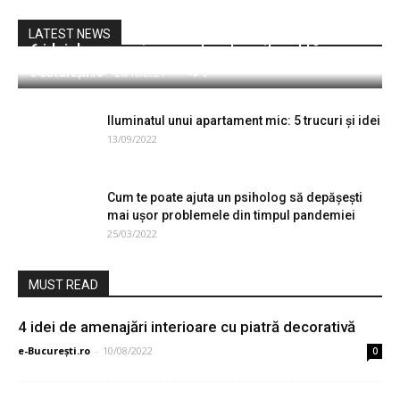
LATEST NEWS
6 idei de amenajare pentru dormitorul tău
e-București.ro
-
26/10/2021
0
Iluminatul unui apartament mic: 5 trucuri și idei
13/09/2022
Cum te poate ajuta un psiholog să depășești
mai ușor problemele din timpul pandemiei
25/03/2022
MUST READ
4 idei de amenajări interioare cu piatră decorativă
e-București.ro
-
10/08/2022
0